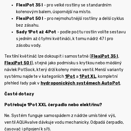
FlexiPot 35 l
- pro velké rostliny se standardním
kořenovým balem, úspornější na místo.
FlexiPot 50 l
- pro nejmohutnější rostliny a delší cyklus
bez zásahu.
Sady 1Pot až 4Pot
- podle počtu rostlin volíte sestavu
s jedním až čtyřmi květináči, k tomu nádrž 47 l pro
zásobu vody.
Textilní květináč lze dokoupit i samostatně (
FlexiPot 35 l
,
FlexiPot 50 l
), stejně jako podmisku s krytkou nebo měděný
návlek PotSock, který drží kořeny mimo ventil. Menší varianty
systému najdete v kategoriích
1Pot
a
1Pot XL
, kompletní
přehled řady pak v
hydroponických systémech AutoPot
.
Časté dotazy
Potřebuje 1Pot XXL čerpadlo nebo elektřinu?
Ne. Systém funguje samospádem z nádrže umístěné výš,
ventil AQUAvalve dávkuje vodu mechanicky. Odpadá čerpadlo,
časovač i připojení k síti.