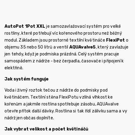
AutoPot 1Pot XXL
je samozavlažovací systém pro velké
rostliny, které potřebují víc kořenového prostoru než běžný
modul. Základem jsou prostorné textilní květináče
FlexiPot
o
objemu 35 nebo 50 litrů a ventil
AQUAvalve5
, který zavlažuje
jen tehdy, když je podmiska prázdná. Celý systém pracuje
samospádem z nádrže - bez čerpadla, časovače i připojení k
elektřině.
Jak systém funguje
Voda i živný roztok tečou z nádrže do podmisky pod
květináčem. Textilní stěna FlexiPotu vzlíná vlhkost ke
kořenům a jakmile rostlina spotřebuje zásobu, AQUAvalve
otevře přítok další dávky. Rostlina si tak řídí zálivku sama a vy
nádrž jen občas doplníte.
Jak vybrat velikost a počet květináčů