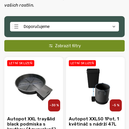
vašich rostlin.
Doporučujeme
Nejlevnější
Nejdražší
Nejprodávanější
LETNÍ SKLIZEŇ
LETNÍ SKLIZEŇ
Abecedně
–30 %
–5 %
Autopot XXL tray&lid
Autopot XXL50 1Pot, 1
black podmiska s
květináč s nádrží 47L