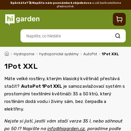
Spěcháte? 🚀 Napište nám poznámku k objednávce
a váš balík odešleme
přednostně.
Kontakty
Prodejna
Blog
Doprava
Vrácení/reklamace
Ka
Hledat
/
Hydroponie
/
hydroponické systémy
/
AutoPot
/
1Pot XXL
1Pot XXL
Máte velké rostliny, kterým klasický květináč přestává
stačit?
AutoPot 1Pot XXL
je samozavlažovací systém s
prostornými textilními květináči 35 a 50 litrů, který
rostlinám dodá vodu i živiny sám, bez čerpadla a
elektřiny.
Nejste si jistí, jestli vám stačí verze 35 l, nebo sáhnout
po 50 l? Napište na
info@higarden.cz
, poradíme podle