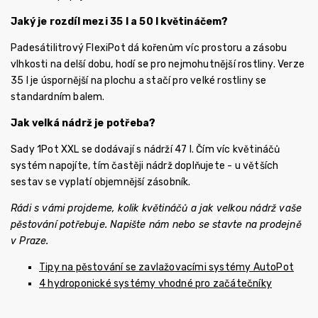
Jaký je rozdíl mezi 35 l a 50 l květináčem?
Padesátilitrový FlexiPot dá kořenům víc prostoru a zásobu
vlhkosti na delší dobu, hodí se pro nejmohutnější rostliny. Verze
35 l je úspornější na plochu a stačí pro velké rostliny se
standardním balem.
Jak velká nádrž je potřeba?
Sady 1Pot XXL se dodávají s nádrží 47 l. Čím víc květináčů
systém napojíte, tím častěji nádrž doplňujete - u větších
sestav se vyplatí objemnější zásobník.
Rádi s vámi projdeme, kolik květináčů a jak velkou nádrž vaše
pěstování potřebuje. Napište nám nebo se stavte na prodejně
v Praze.
Tipy na pěstování se zavlažovacími systémy AutoPot
4 hydroponické systémy vhodné pro začátečníky