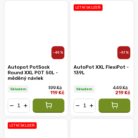
LETNÍ SKLIZEŇ
–40 %
–51 %
Autopot PotSock
AutoPot XXL FlexiPot -
Round XXL POT 50L -
139L
měděný návlek
199 Kč
449 Kč
Skladem
Skladem
119 Kč
219 Kč
−
+
−
+
LETNÍ SKLIZEŇ