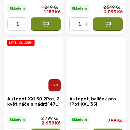
1 249 Kč
2 549 Kč
Skladem
Skladem
1 189 Kč
2 039 Kč
−
+
−
+
LETNÍ SKLIZEŇ
–5 %
Autopot XXL50 2Pot, 2
Autopot, balíček pro
květináče s nádrží 47L
1Pot XXL 35l
2 799 Kč
Skladem
Skladem
799 Kč
2 659 Kč