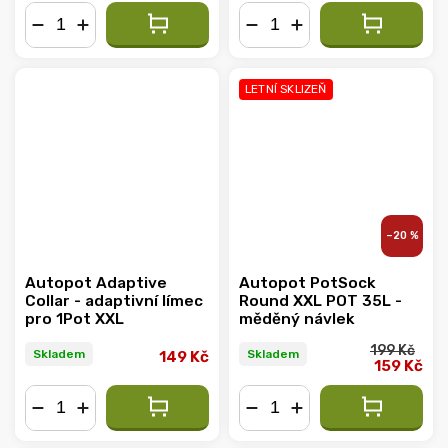
−
+
−
+
LETNÍ SKLIZEŇ
–20 %
Autopot Adaptive
Autopot PotSock
Collar - adaptivní límec
Round XXL POT 35L -
pro 1Pot XXL
měděný návlek
199 Kč
Skladem
Skladem
149 Kč
159 Kč
−
+
−
+