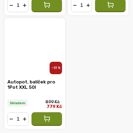
−
+
−
+
–13 %
Autopot, balíček pro
1Pot XXL 50l
899 Kč
Skladem
779 Kč
−
+