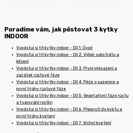
Poradíme vám, jak pěstovat 3 kytky
INDOOR
Vypěstuj si tři kytky indoor - Díl 1. Úvod
Vypěstuj si tři kytky indoor - Díl 2: Výběr substrátu a
klíčení
Vypěstuj si tři kytky indoor - Díl 3: První přesazení a
začátek růstové fáze
Vypěstuj si tři kytky indoor - Díl 4: Péče o sazenice a
první týdny růstové fáze
Vypěstuj si tři kytky indoor - Díl 5: Vegetativní fáze růstu
a tvarování rostlin
Vypěstuj si tři kytky indoor - Díl 6: Přepnutí do květu a
první týdny kvetení
Vypěstuj si tři kytky indoor - Díl 7: Vrchol kvetení