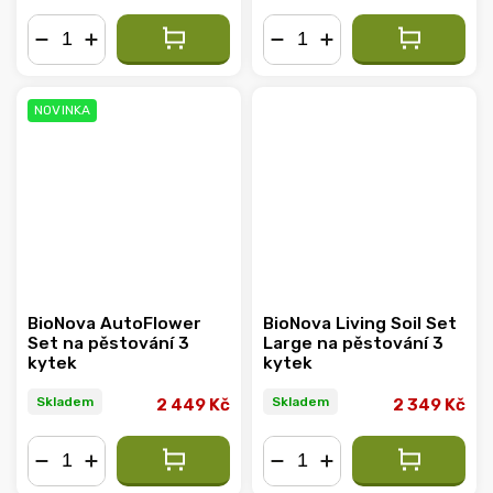
−
+
−
+
NOVINKA
BioNova AutoFlower
BioNova Living Soil Set
Set na pěstování 3
Large na pěstování 3
kytek
kytek
Skladem
Skladem
2 449 Kč
2 349 Kč