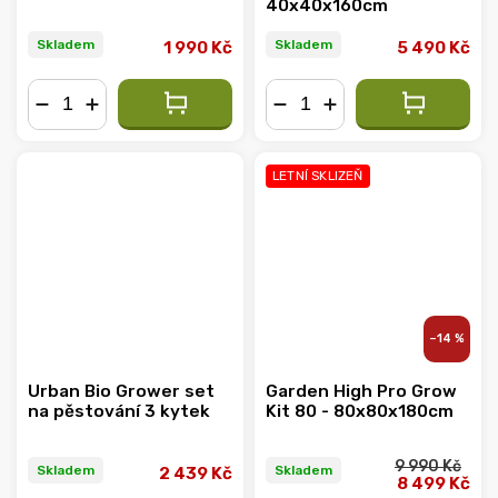
40x40x160cm
Skladem
Skladem
1 990 Kč
5 490 Kč
−
+
−
+
LETNÍ SKLIZEŇ
–14 %
Urban Bio Grower set
Garden High Pro Grow
na pěstování 3 kytek
Kit 80 - 80x80x180cm
9 990 Kč
Skladem
Skladem
2 439 Kč
8 499 Kč