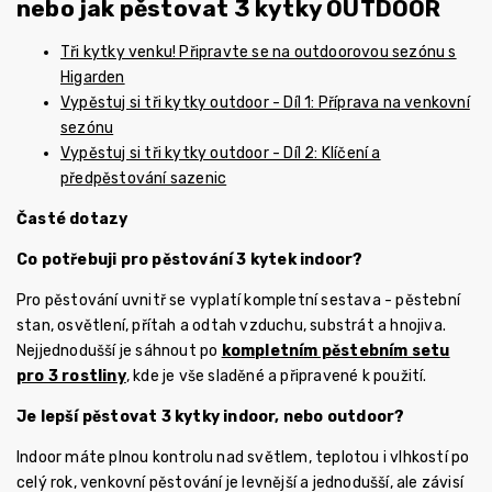
nebo jak pěstovat 3 kytky OUTDOOR
Tři kytky venku! Připravte se na outdoorovou sezónu s
Higarden
Vypěstuj si tři kytky outdoor - Díl 1: Příprava na venkovní
sezónu
Vypěstuj si tři kytky outdoor - Díl 2: Klíčení a
předpěstování sazenic
Časté dotazy
Co potřebuji pro pěstování 3 kytek indoor?
Pro pěstování uvnitř se vyplatí kompletní sestava - pěstební
stan, osvětlení, přítah a odtah vzduchu, substrát a hnojiva.
Nejjednodušší je sáhnout po
kompletním pěstebním setu
pro 3 rostliny
, kde je vše sladěné a připravené k použití.
Je lepší pěstovat 3 kytky indoor, nebo outdoor?
Indoor máte plnou kontrolu nad světlem, teplotou i vlhkostí po
celý rok, venkovní pěstování je levnější a jednodušší, ale závisí