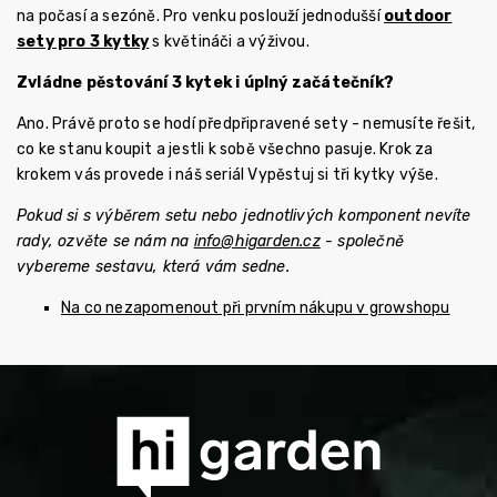
na počasí a sezóně. Pro venku poslouží jednodušší
outdoor
sety pro 3 kytky
s květináči a výživou.
Zvládne pěstování 3 kytek i úplný začátečník?
Ano. Právě proto se hodí předpřipravené sety - nemusíte řešit,
co ke stanu koupit a jestli k sobě všechno pasuje. Krok za
krokem vás provede i náš seriál Vypěstuj si tři kytky výše.
Pokud si s výběrem setu nebo jednotlivých komponent nevíte
rady, ozvěte se nám na
info@higarden.cz
- společně
vybereme sestavu, která vám sedne.
Na co nezapomenout při prvním nákupu v growshopu