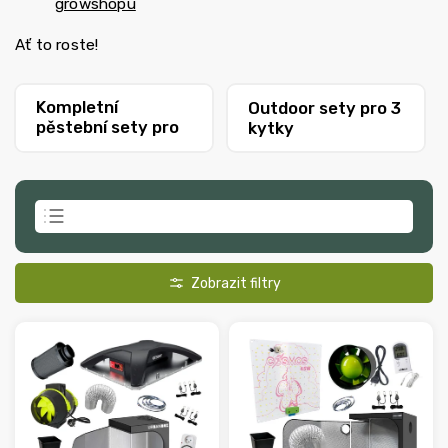
growshopu
Ať to roste!
Kompletní
Outdoor sety pro 3
pěstební sety pro
kytky
3 rostliny
Doporučujeme
Nejlevnější
Nejdražší
Nejprodávanější
Abecedně