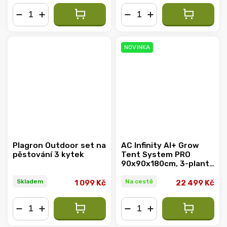
−
+
−
+
NOVINKA
Plagron Outdoor set na
AC Infinity AI+ Grow
pěstování 3 kytek
Tent System PRO
90x90x180cm, 3-plant
set
Skladem
Na cestě
1 099 Kč
22 499 Kč
−
+
−
+