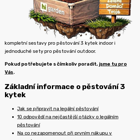
kompletní sestavy pro pěstování 3 kytek indoor i
jednoduché sety pro pěstování outdoor.
Pokud potřebujete s čímkoliv poradit,
jsme tu pro
Vás
.
Základní informace o pěstování 3
kytek
Jak se připravit na legální pěstování
10 odpovědí na nejčastější otázky o legálním
pěstování
Na co nezapomenout při prvním nákupu v