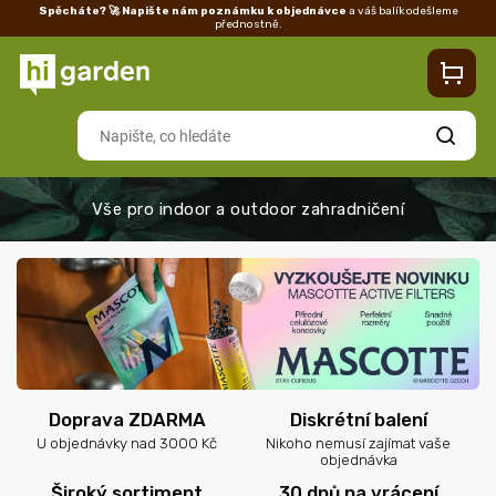
Spěcháte? 🚀 Napište nám poznámku k objednávce
a váš balík odešleme
přednostně.
Kontakty
Prodejna
Blog
Doprava
Vrácení/reklamace
Ka
Hledat
Doprava ZDARMA
Diskrétní balení
U objednávky nad 3000 Kč
Nikoho nemusí zajímat vaše
objednávka
Široký sortiment
30 dnů na vrácení