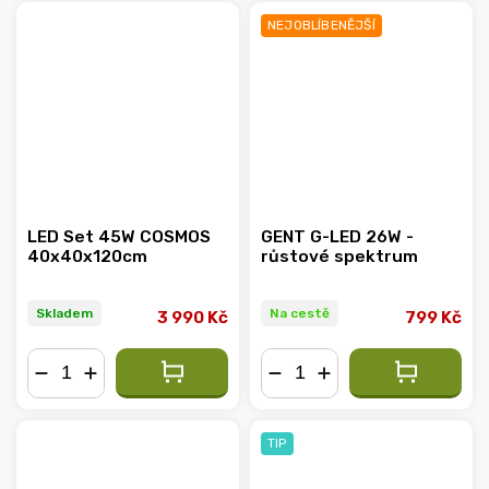
NEJOBLÍBENĚJŠÍ
LED Set 45W COSMOS
GENT G-LED 26W -
40x40x120cm
růstové spektrum
Skladem
Na cestě
3 990 Kč
799 Kč
−
+
−
+
TIP