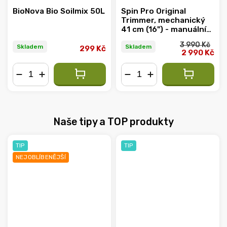
BioNova Bio Soilmix 50L
Spin Pro Original
Trimmer, mechanický
41 cm (16") - manuální
pohon
3 990 Kč
Skladem
Skladem
299 Kč
2 990 Kč
−
+
−
+
Naše tipy a TOP produkty
TIP
TIP
NEJOBLÍBENĚJŠÍ