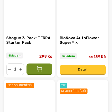
Shogun 3-Pack: TERRA
BioNova AutoFlower
Starter Pack
SuperMix
Skladem
Skladem
299 Kč
189 Kč
od
Detail
−
+
NEJOBLÍBENĚJŠÍ
TIP
NEJOBLÍBENĚJŠÍ