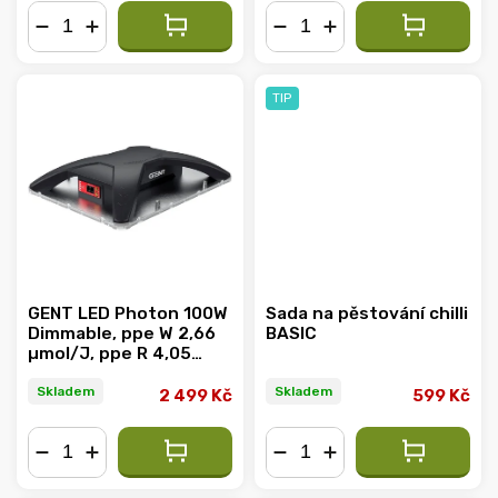
−
+
−
+
TIP
GENT LED Photon 100W
Sada na pěstování chilli
Dimmable, ppe W 2,66
BASIC
µmol/J, ppe R 4,05
µmol/J
Skladem
Skladem
2 499 Kč
599 Kč
−
+
−
+