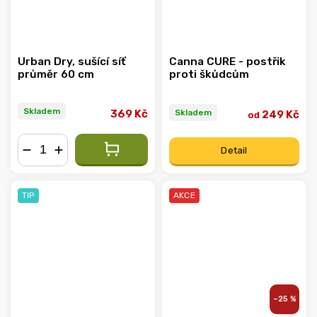
Urban Dry, sušící síť
Canna CURE - postřik
průměr 60 cm
proti škůdcům
Skladem
Skladem
369 Kč
249 Kč
od
Detail
−
+
TIP
AKCE
–25 %