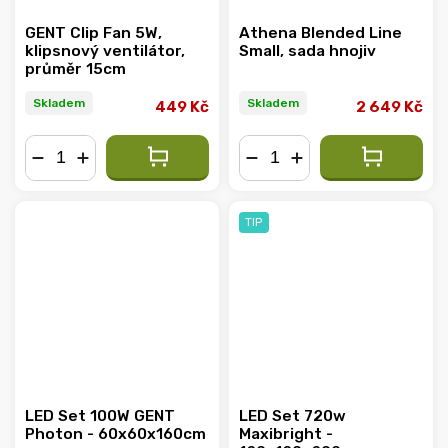
GENT Clip Fan 5W,
Athena Blended Line
klipsnový ventilátor,
Small, sada hnojiv
průměr 15cm
Skladem
Skladem
449 Kč
2 649 Kč
−
+
−
+
TIP
LED Set 100W GENT
LED Set 720w
Photon - 60x60x160cm
Maxibright -