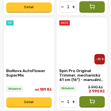
Detail
−
+
TIP
AKCE
–25 %
BioNova AutoFlower
Spin Pro Original
SuperMix
Trimmer, mechanický
41 cm (16") - manuální
pohon
3 990 Kč
Skladem
Skladem
189 Kč
od
2 990 Kč
Detail
−
+