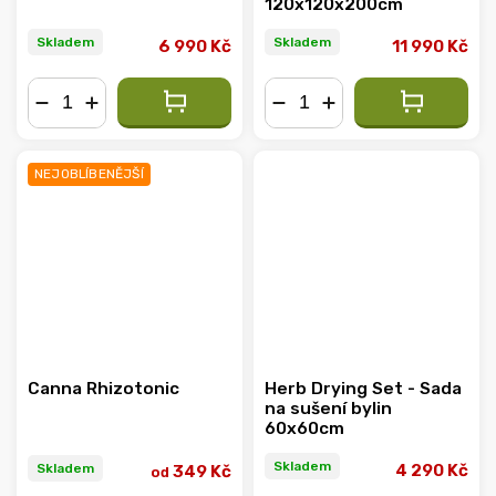
120x120x200cm
Skladem
Skladem
6 990 Kč
11 990 Kč
−
+
−
+
NEJOBLÍBENĚJŠÍ
Canna Rhizotonic
Herb Drying Set - Sada
na sušení bylin
60x60cm
Skladem
Skladem
4 290 Kč
349 Kč
od