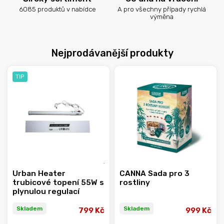
6085 produktů v nabídce
A pro všechny případy rychlá
výměna
Nejprodávanější produkty
TIP
Urban Heater
CANNA Sada pro 3
trubicové topení 55W s
rostliny
plynulou regulací
Skladem
Skladem
799 Kč
999 Kč