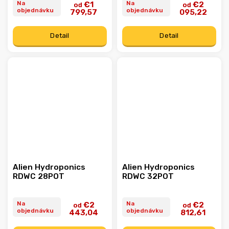
Na
Na
€1
€2
od
od
objednávku
objednávku
799,57
095,22
Detail
Detail
Alien Hydroponics
Alien Hydroponics
RDWC 28POT
RDWC 32POT
Na
Na
€2
€2
od
od
objednávku
objednávku
443,04
812,61