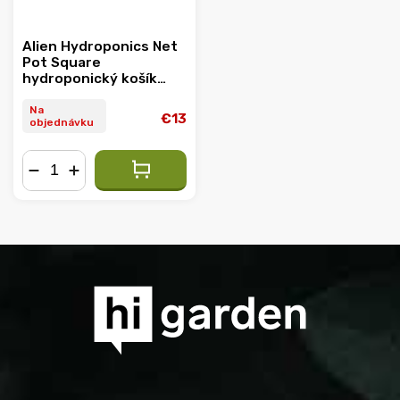
Alien Hydroponics Net
Pot Square
hydroponický košík
štvorcový
Na
€13
objednávku
−
+