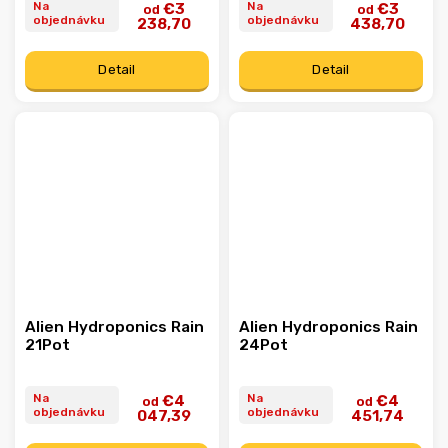
Na
Na
€3
€3
od
od
objednávku
objednávku
238,70
438,70
Detail
Detail
Alien Hydroponics Rain
Alien Hydroponics Rain
21Pot
24Pot
Na
Na
€4
€4
od
od
objednávku
objednávku
047,39
451,74