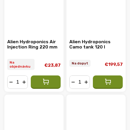
Alien Hydroponics Air
Alien Hydroponics
Injection Ring 220 mm
Camo tank 120 l
Na
Na dopyt
€199,57
€23,87
objednávku
−
+
−
+