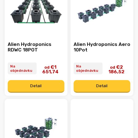
Abecedne
Alien Hydroponics
Alien Hydroponics Aero
RDWC 18POT
10Pot
Na
Na
€1
€2
od
od
objednávku
objednávku
651,74
186,52
Detail
Detail