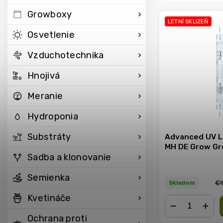
Growboxy
LETNÍ SKLIZEŇ
Osvetlenie
Vzduchotechnika
Hnojivá
Meranie
Hydroponia
Substráty
Advanced UV L
MH DE Grow Gr
Sadba a klonovanie
Semienka
€1
Skladom
Kvetináče
Ochrana proti
−
+