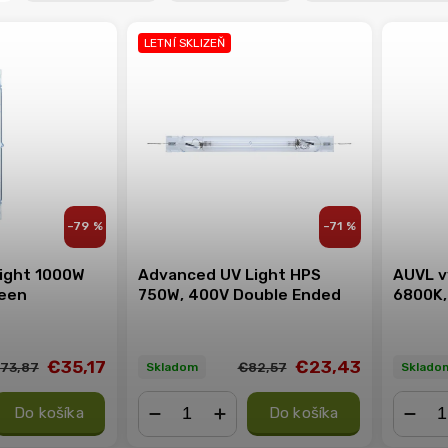
LETNÍ SKLIZEŇ
–79 %
–71 %
ight 1000W
Advanced UV Light HPS
AUVL v
een
750W, 400V Double Ended
6800K,
€35,17
€23,43
73,87
€82,57
Skladom
Sklado
Do košíka
Do košíka
−
+
−