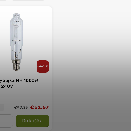
–46 %
ýbojka MH 1000W
 240V
€52,57
€97,35
m
Do košíka
+