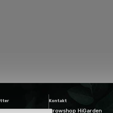
tter
Kontakt
Growshop HiGarden