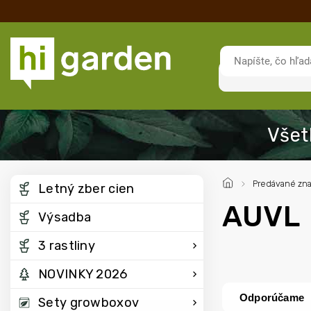
/
Predávané zn
Letný zber cien
AUVL
Výsadba
3 rastliny
NOVINKY 2026
Odporúčame
Sety growboxov