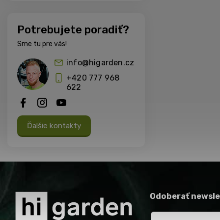
Potrebujete poradiť?
Sme tu pre vás!
info@higarden.cz
+420 777 968
622
Ďalšie kontakty
Odoberať newsle