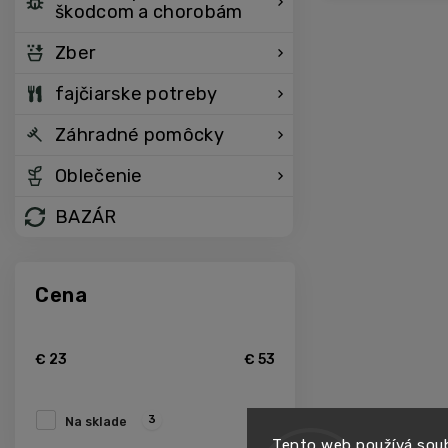
škodcom a chorobám
Zber
fajčiarske potreby
Záhradné pomôcky
Oblečenie
BAZÁR
Cena
€
23
€
53
3
Na sklade
Tento web používá soub