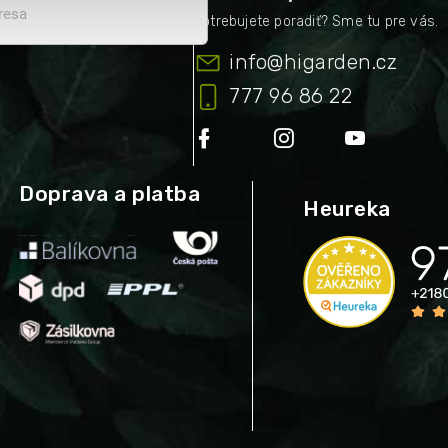
info
@
higarden.cz
777 96 86 22
Doprava a platba
Heureka