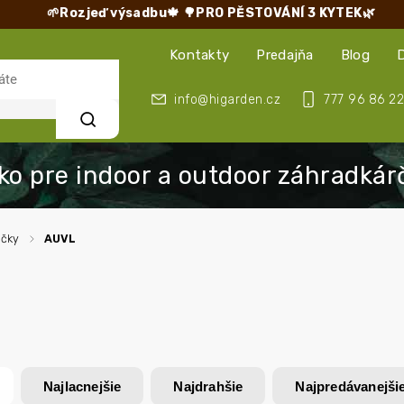
🌱Rozjeď výsadbu🍁
🌳PRO PĚSTOVÁNÍ 3 KYTEK🌿
Kontakty
Predajňa
Blog
info@higarden.cz
777 96 86 22
Hľadať
ačky
/
AUVL
Najlacnejšie
Najdrahšie
Najpredávanejši