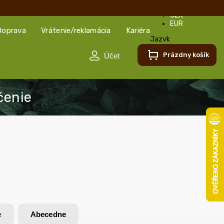
CZK
EUR
Doprava
Vrátenie/reklamácia
Kariéra
Jazyk
Slovenčina
Prázdny košík
Slovenčina
Čeština
e
Abecedne