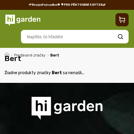
🌱Rozjeď výsadbu🍁
🌳PRO PĚSTOVÁNÍ 3 KYTEK🌿
Kontakty
Predajňa
Blog
Doprava
Vrátenie/reklamácia
Hľadať
/
Predávané značky
/
Bert
Bert
Žiadne produkty značky
Bert
sa nenašli...