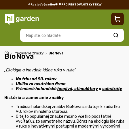
🌱Rozjeď výsadbu🍁
🌳PRO PĚSTOVÁNÍ 3 KYTEK🌿
Kontakty
Predajňa
Blog
Doprava
Vrátenie/reklamácia
Hľadať
/
Predávané značky
/
BioNova
BioNova
„Ekológia a inovácie idúce ruka v ruke“
Na trhu od 90. rokov
Uhlíkovo neutrálna firma
Prémiové holandské
hnojivá, stimulátory
a
substráty
História a zameranie značky
Tradícia holandskej značky BioNova sa datuje k začiatku
90. rokov minulého storočia.
O tejto populárnej značke možno všetko podstatné
vyčítať už zo samotného názvu. Dôraz na ekológiu ide ruka
v ruke s inovatívnymi postupmi a modernými výrobnými