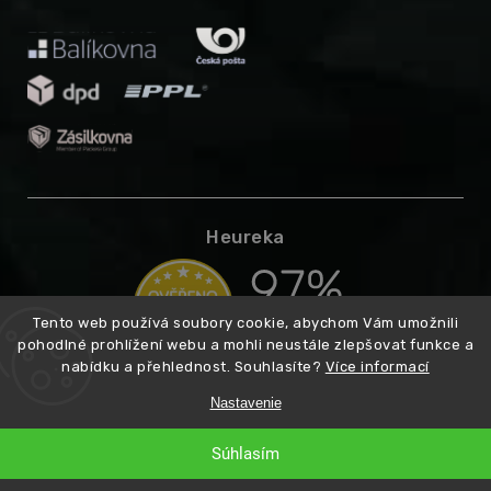
Heureka
Tento web používá soubory cookie, abychom Vám umožnili
pohodlné prohlížení webu a mohli neustále zlepšovat funkce a
nabídku a přehlednost. Souhlasíte?
Více informací
Nastavenie
Copyright 2026
Higarden.cz
Vytvoril
. Všetky práva vyhradené.
Súhlasím
Shoptet
Premium