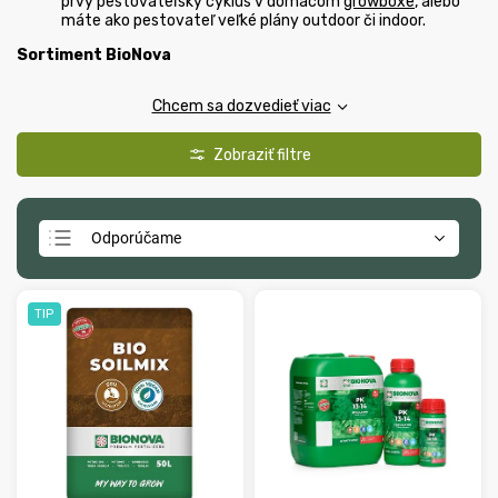
prvý pestovateľský cyklus v domácom
growboxe
, alebo
máte ako pestovateľ veľké plány outdoor či indoor.
Sortiment BioNova
Chcem sa dozvedieť viac
Odporúčame
Najlacnejšie
Najdrahšie
TIP
Najpredávanejšie
Abecedne