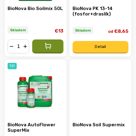
BioNova Bio Soilmix 50L
BioNova PK 13-14
(fosfor+draslík)
Skladom
Skladom
€13
€8,65
od
Detail
−
+
TIP
BioNova AutoFlower
BioNova Soil Supermix
SuperMix