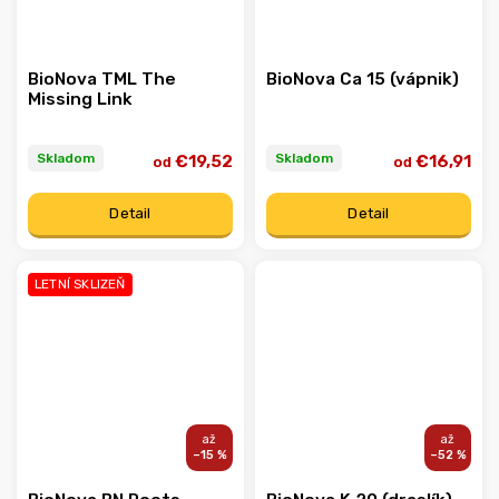
BioNova TML The
BioNova Ca 15 (vápnik)
Missing Link
Skladom
Skladom
€19,52
€16,91
od
od
Detail
Detail
LETNÍ SKLIZEŇ
–15 %
–52 %