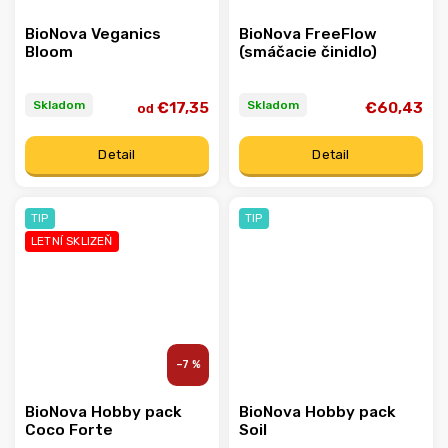
BioNova Veganics
BioNova FreeFlow
Bloom
(smáčacie činidlo)
Skladom
Skladom
€17,35
€60,43
od
Detail
Detail
TIP
TIP
LETNÍ SKLIZEŇ
–7 %
BioNova Hobby pack
BioNova Hobby pack
Coco Forte
Soil