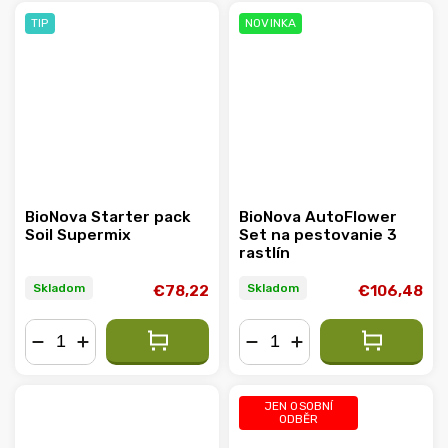
TIP
NOVINKA
BioNova Starter pack
BioNova AutoFlower
Soil Supermix
Set na pestovanie 3
rastlín
Skladom
Skladom
€78,22
€106,48
−
+
−
+
JEN OSOBNÍ
ODBĚR