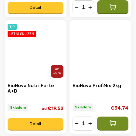
Detail
−
+
TIP
LETNÍ SKLIZEŇ
–5 %
BioNova Nutri Forte
BioNova ProfiMix 2kg
A+B
Skladom
Skladom
€34,74
€19,52
od
Detail
−
+