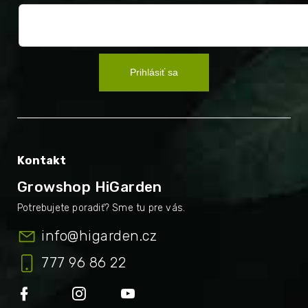
Prihlásiť sa
Kontakt
Growshop HiGarden
info
@
higarden.cz
777 96 86 22