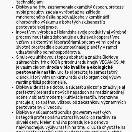
technológiami.
BioNova na trhu zaznamenala okamžitý úspech, pretože
svoje produkty začala vyrábať až na základe
mnohoročného úsilia, spočívajúceho v kombinácii
dlhoročného výskumu a bohatých skúseností z
pestovateľskej praxe.
Inovatívny výrobca z Holandska svoje produkty aj výrobné
procesy neustále zdokonaľuje a udržiava kooperatívne
vzťahy s externými laboratóriami, pričom veľmi dbá na
životné prostredie a budúcnosť našej planéty v rámci
udržateľného poľnohospodárstva.
S nulovou uhlíkovou stopou obohatila značka BioNova
záhradnícky trh o 100% prírodnú radu hnojív
VEGANICS
. Ak
je vaším cieľom
úroda v bio kvalite a ekologické
pestovanie rastlín
, určite si prečítajte
samostatný
článok
, ktorý vám unikátnu radu čisto organickej výživy
rastlín priblíži podrobnejšie.
BioNova ide stále s dobou a súčasťou filozofie značky je aj
perfektný prehľad o nových nápadoch na medzinárodnej
scéne v oblasti modernej kultivácie rastlín. Intenzívne
pracuje aj so spätnou väzbou od zákazníkov, významných
pestovateľov či vedcov.
BioNova v súčasnosti ponúka growerom všetkých
kategórií profesionálnu starostlivosť o ich rastliny za
skvelé ceny. Nielen z nášho pohľadu ide o cenovo
najvýhodnejšiu výživu rastlín na trhu, či už sa chystáte na