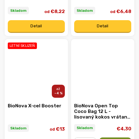
Skladom
Skladom
€8,22
€6,48
od
od
Detail
Detail
LETNÍ SKLIZEŇ
–4 %
BioNova X-cel Booster
BioNova Open Top
Coco Bag 12 L -
lisovaný kokos vrátane
kvetináča
Skladom
Skladom
€4,30
€13
od