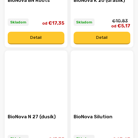
BioNova BN Roots
BioNova K 20 (draslík)
€10,83
Skladom
Skladom
€17,35
od
€5,17
od
Detail
Detail
BioNova N 27 (dusík)
BioNova Silution