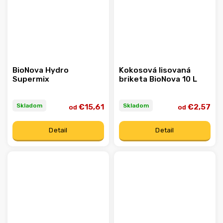
BioNova Hydro
Kokosová lisovaná
Supermix
briketa BioNova 10 L
Skladom
Skladom
€15,61
€2,57
od
od
Detail
Detail