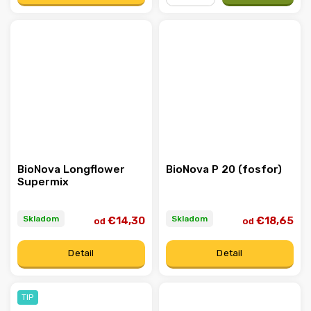
−
+
BioNova Longflower
BioNova P 20 (fosfor)
Supermix
Skladom
Skladom
€14,30
€18,65
od
od
Detail
Detail
TIP