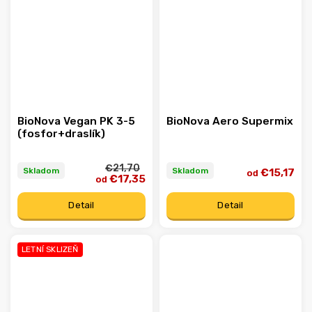
BioNova Vegan PK 3-5
BioNova Aero Supermix
(fosfor+draslík)
€21,70
Skladom
Skladom
€15,17
od
€17,35
od
Detail
Detail
LETNÍ SKLIZEŇ