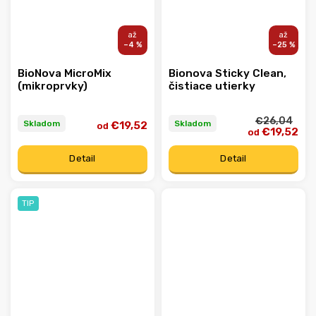
–4 %
–25 %
BioNova MicroMix
Bionova Sticky Clean,
(mikroprvky)
čistiace utierky
€26,04
Skladom
Skladom
€19,52
od
€19,52
od
Detail
Detail
TIP