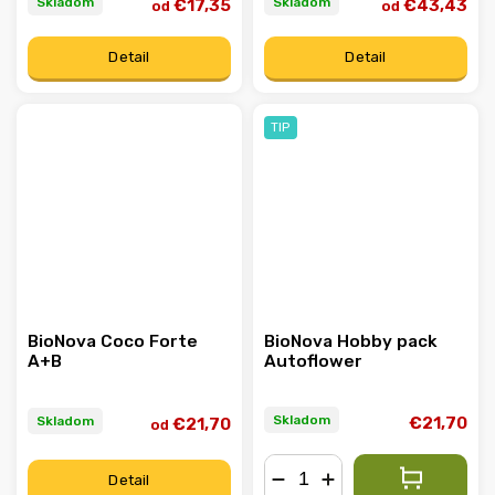
Skladom
Skladom
€17,35
€43,43
od
od
Detail
Detail
TIP
BioNova Coco Forte
BioNova Hobby pack
A+B
Autoflower
Skladom
Skladom
€21,70
€21,70
od
Detail