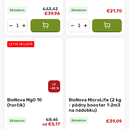
€43,43
Skladom
Skladom
€21,70
€39,96
−
+
−
+
LETNÍ SKLIZEŇ
–40 %
BioNova MgO 10
BioNova MicroLife (2 kg
(horčík)
- pôdny booster 1-2m3
na nádobku)
€8,65
Skladom
Skladom
€39,09
€5,17
od