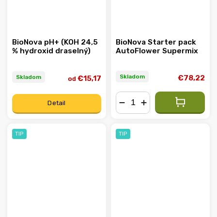
BioNova pH+ (KOH 24,5
BioNova Starter pack
% hydroxid draselný)
AutoFlower Supermix
Skladom
Skladom
€78,22
€15,17
od
Detail
−
+
TIP
TIP