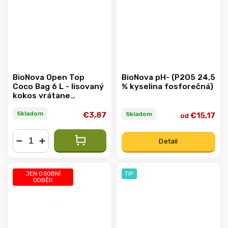
BioNova Open Top
BioNova pH- (P2O5 24,5
Coco Bag 6 L - lisovaný
% kyselina fosforečná)
kokos vrátane
kvetináča
Skladom
Skladom
€3,87
€15,17
od
Detail
−
+
JEN OSOBNÍ
TIP
ODBĚR