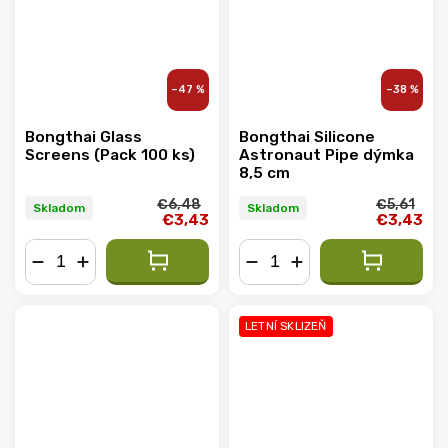
–47 %
–38 %
Bongthai Glass
Bongthai Silicone
Screens (Pack 100 ks)
Astronaut Pipe dýmka
8,5 cm
€6,48
€5,61
Skladom
Skladom
€3,43
€3,43
−
+
−
+
LETNÍ SKLIZEŇ