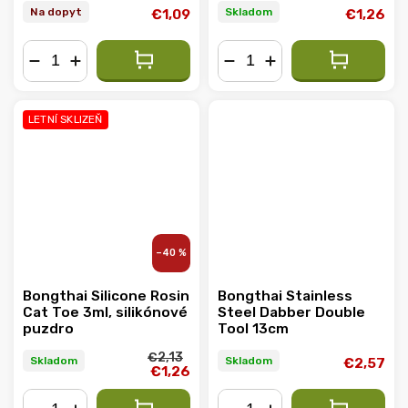
Na dopyt
Skladom
€1,09
€1,26
−
+
−
+
LETNÍ SKLIZEŇ
–40 %
Bongthai Silicone Rosin
Bongthai Stainless
Cat Toe 3ml, silikónové
Steel Dabber Double
puzdro
Tool 13cm
€2,13
Skladom
Skladom
€2,57
€1,26