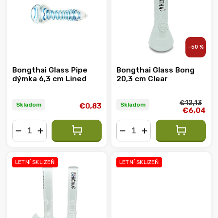
Abecedne
–50 %
Bongthai Glass Pipe
Bongthai Glass Bong
dýmka 6,3 cm Lined
20,3 cm Clear
€12,13
Skladom
Skladom
€0,83
€6,04
−
+
−
+
LETNÍ SKLIZEŇ
LETNÍ SKLIZEŇ