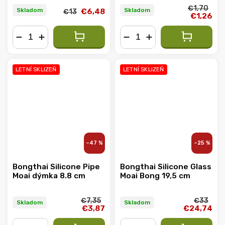
€1,70
Skladom
Skladom
€6,48
€13
€1,26
−
+
−
+
LETNÍ SKLIZEŇ
LETNÍ SKLIZEŇ
–47 %
–25 %
Bongthai Silicone Pipe
Bongthai Silicone Glass
Moai dýmka 8.8 cm
Moai Bong 19,5 cm
€7,35
€33
Skladom
Skladom
€3,87
€24,74