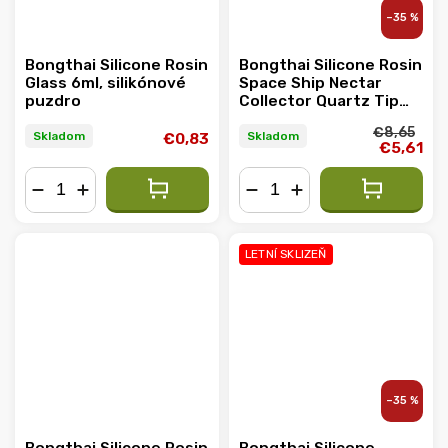
–35 %
Bongthai Silicone Rosin
Bongthai Silicone Rosin
Glass 6ml, silikónové
Space Ship Nectar
puzdro
Collector Quartz Tip
15,5 cm
€8,65
Skladom
Skladom
€0,83
€5,61
−
+
−
+
LETNÍ SKLIZEŇ
–35 %