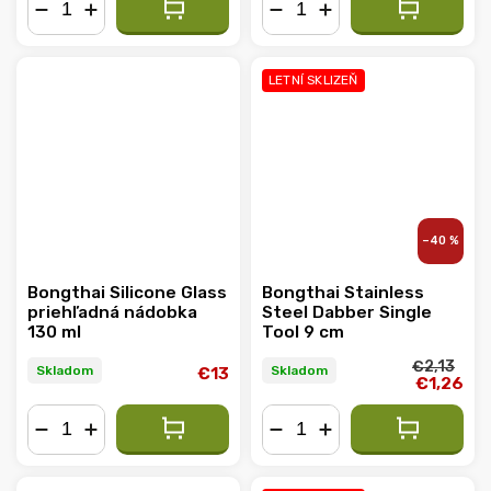
−
+
−
+
LETNÍ SKLIZEŇ
–40 %
Bongthai Silicone Glass
Bongthai Stainless
priehľadná nádobka
Steel Dabber Single
130 ml
Tool 9 cm
€2,13
Skladom
Skladom
€13
€1,26
−
+
−
+