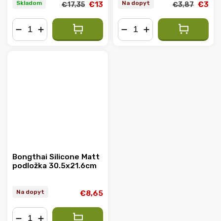
Skladom
Na dopyt
€13
€3
€17,35
€3,87
−
+
−
+
Bongthai Silicone Matt
podložka 30.5x21.6cm
Na dopyt
€8,65