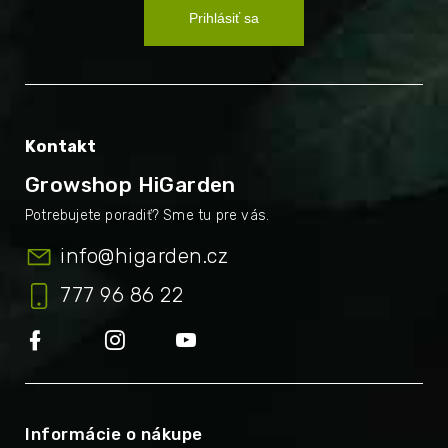
Prihlásiť sa
Kontakt
Growshop HiGarden
info
@
higarden.cz
777 96 86 22
Informácie o nákupe