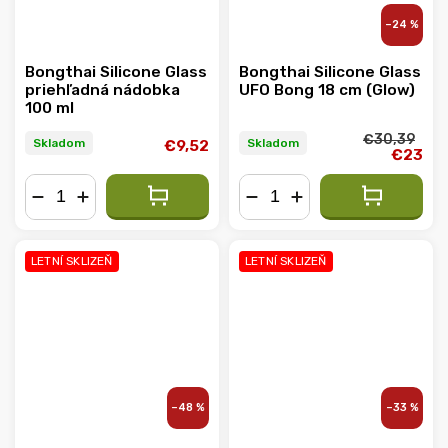
–24 %
Bongthai Silicone Glass
Bongthai Silicone Glass
priehľadná nádobka
UFO Bong 18 cm (Glow)
100 ml
€30,39
Skladom
Skladom
€9,52
€23
−
+
−
+
LETNÍ SKLIZEŇ
LETNÍ SKLIZEŇ
–48 %
–33 %