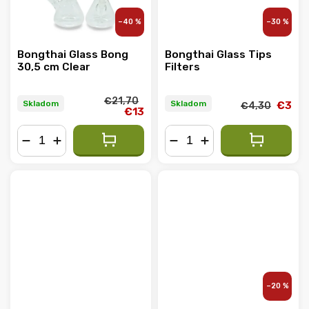
–40 %
–30 %
Bongthai Glass Bong
Bongthai Glass Tips
30,5 cm Clear
Filters
€21,70
Skladom
Skladom
€3
€4,30
€13
−
+
−
+
–20 %