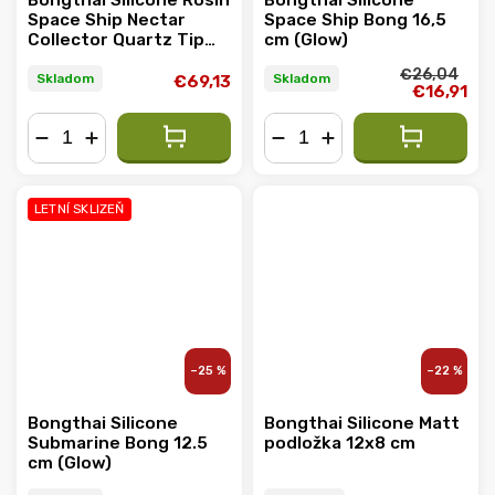
Bongthai Silicone Rosin
Bongthai Silicone
Space Ship Nectar
Space Ship Bong 16,5
Collector Quartz Tip
cm (Glow)
15.5 cm, BOX 10 KS
€26,04
Skladom
Skladom
€69,13
€16,91
−
+
−
+
LETNÍ SKLIZEŇ
–25 %
–22 %
Bongthai Silicone
Bongthai Silicone Matt
Submarine Bong 12.5
podložka 12x8 cm
cm (Glow)