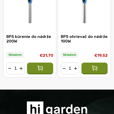
Abecedne
BPS kúrenie do nádrže
BPS ohrievač do nádrže
200W
100W
Skladom
Skladom
€21,70
€19,52
−
+
−
+