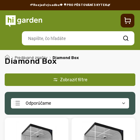
🌱Rozjeď výsadbu🍁
🌳PRO PĚSTOVÁNÍ 3 KYTEK🌿
Kontakty
Predajňa
Blog
Doprava
Vrátenie/reklamácia
Hľadať
/
Predávané značky
/
Diamond Box
Diamond Box
Odporúčame
Najlacnejšie
Najdrahšie
Najpredávanejšie