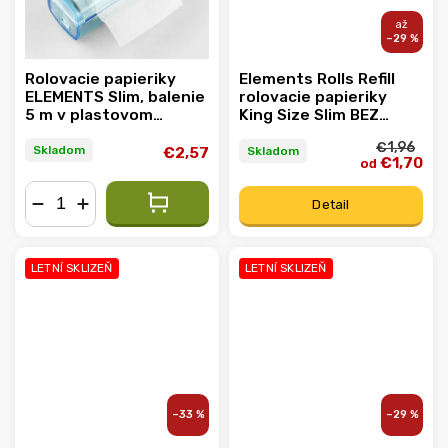
–29 %
Rolovacie papieriky
Elements Rolls Refill
ELEMENTS Slim, balenie
rolovacie papieriky
5 m v plastovom
King Size Slim BEZ
držiaku
POUZDRA 5m
€1,96
Skladom
Skladom
€2,57
€1,70
od
Detail
−
+
LETNÍ SKLIZEŇ
LETNÍ SKLIZEŇ
–33 %
–29 %