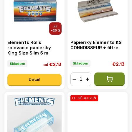
Abecedne
–20 %
Elements Rolls
Papieriky Elements KS
rolovacie papieriky
CONNOISSEUR + filtre
King Size Slim 5 m
Skladom
Skladom
€2,13
€2,13
od
Detail
−
+
LETNÍ SKLIZEŇ