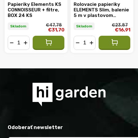
Papieriky Elements KS
Rolovacie papieriky
CONNOISSEUR + filtre,
ELEMENTS Slim, balenie
BOX 24 KS
5 m v plastovom
držiaku, BOX 10 ks
€47,78
€23,87
Skladom
Skladom
€31,70
€16,91
−
+
−
+
Odoberať newsletter