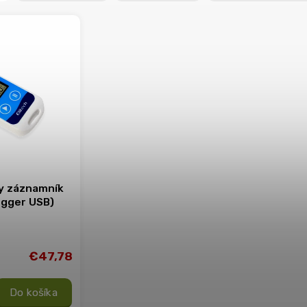
ny záznamník
ogger USB)
€47,78
Do košíka