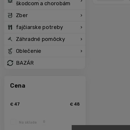
škodcom a chorobám
−
+
Zber
fajčiarske potreby
Záhradné pomôcky
Oblečenie
BAZÁR
Cena
€
47
€
48
0
Na sklade