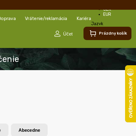
CZK
EUR
Doprava
Vrátenie/reklamácia
Kariéra
Jazyk
Slovenčina
Prázdny košík
Slovenčina
Čeština
e
Abecedne