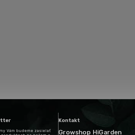
tter
Kontakt
a my Vám budeme zasielať
Growshop HiGarden