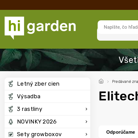
/
Predávané zn
Letný zber cien
Elitec
Výsadba
3 rastliny
NOVINKY 2026
Odporúčame
Sety growboxov