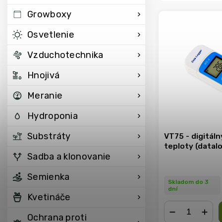
Growboxy
Osvetlenie
Vzduchotechnika
Hnojivá
Meranie
Hydroponia
Substráty
VT75 - digitál
teploty (datal
Sadba a klonovanie
Semienka
Skladom do 3
dní
Kvetináče
Ochrana proti