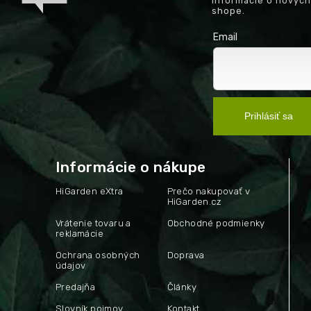
informácie o novýc
shope.
Email
Prihlásiť sa
Informácie o nákupe
HiGarden eXtra
Prečo nakupovať v
HiGarden.cz
Vrátenie tovaru a
Obchodné podmienky
reklamácie
Ochrana osobných
Doprava
údajov
Predajňa
Články
Slovník pojmov
Kontakt