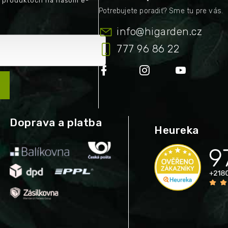
h produktoch na našom e-
info
@
higarden.cz
777 96 86 22
Doprava a platba
Heureka