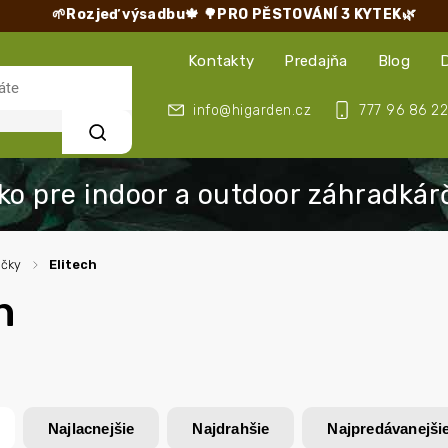
🌱Rozjeď výsadbu🍁
🌳PRO PĚSTOVÁNÍ 3 KYTEK🌿
Kontakty
Predajňa
Blog
info@higarden.cz
777 96 86 22
Hľadať
ačky
/
Elitech
h
Najlacnejšie
Najdrahšie
Najpredávanejši