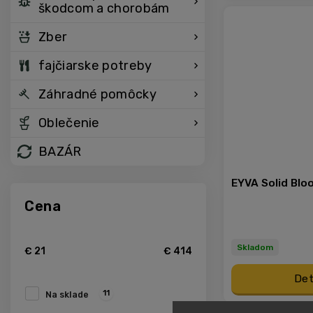
škodcom a chorobám
Zber
fajčiarske potreby
Záhradné pomôcky
Oblečenie
BAZÁR
EYVA Solid Blo
Cena
Skladom
€
21
€
414
Det
11
Na sklade