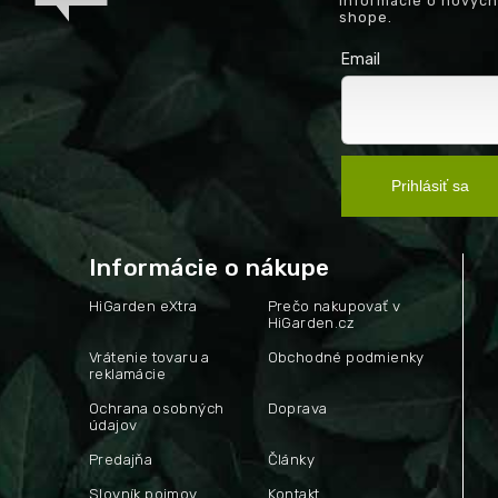
informácie o novýc
shope.
Email
Prihlásiť sa
Informácie o nákupe
HiGarden eXtra
Prečo nakupovať v
HiGarden.cz
Vrátenie tovaru a
Obchodné podmienky
reklamácie
Ochrana osobných
Doprava
údajov
Predajňa
Články
Slovník pojmov
Kontakt