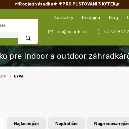
🌱Rozjeď výsadbu🍁
🌳PRO PĚSTOVÁNÍ 3 KYTEK🌿
Kontakty
Predajňa
Blog
info@higarden.cz
777 96 86 22
Hľadať
ačky
/
EYVA
Najlacnejšie
Najdrahšie
Najpredávanejši