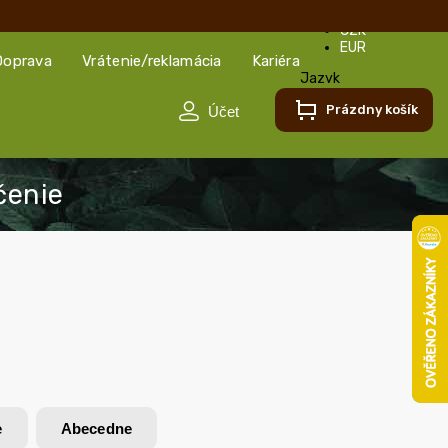
CZK
EUR
Doprava
Vrátenie/reklamácia
Kariéra
Jazyk
Slovenčina
Prázdny košík
Slovenčina
Čeština
e
Abecedne