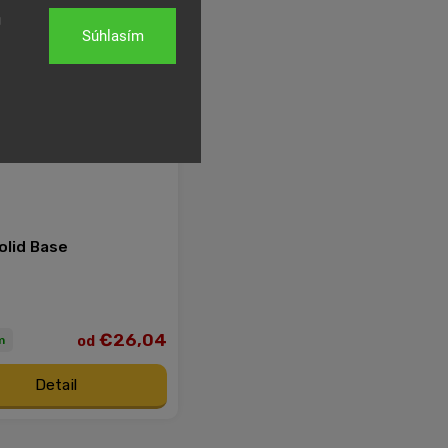
u
Súhlasím
olid Base
€26,04
od
m
Detail