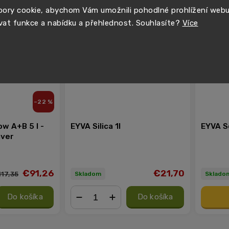
ory cookie, abychom Vám umožnili pohodlné prohlížení web
vat funkce a nabídku a přehlednost. Souhlasíte?
Více
–22 %
ow A+B 5 l -
EYVA Silica 1l
EYVA S
ver
€91,26
€21,70
117,35
Skladom
Sklado
Do košíka
Do košíka
−
+