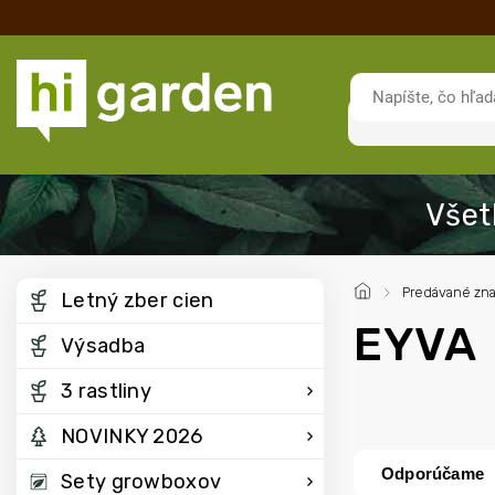
/
Predávané zn
Letný zber cien
EYVA
Výsadba
3 rastliny
NOVINKY 2026
Odporúčame
Sety growboxov