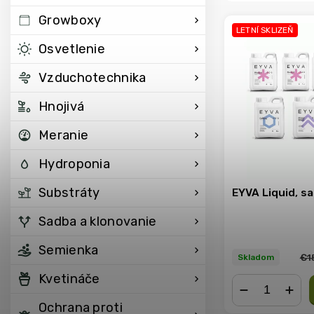
Growboxy
LETNÍ SKLIZEŇ
Osvetlenie
Vzduchotechnika
Hnojivá
Meranie
Hydroponia
Substráty
EYVA Liquid, sa
Sadba a klonovanie
Semienka
€1
Skladom
Kvetináče
Ochrana proti
−
+