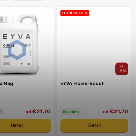
LETNÍ SKLIZEŇ
–9 %
alMag
EYVA FlowerBoost
€21,70
€21,70
od
od
m
Skladom
Detail
Detail