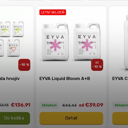
LETNÍ SKLIZEŇ
–10 %
–10 %
da hnojív
EYVA Liquid Bloom A+B
EYVA C
€136,91
€39,09
od
52,13
€43,43
Skladom
Sklado
Do košíka
Detail