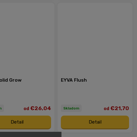
olid Grow
EYVA Flush
€26,04
€21,70
od
od
m
Skladom
Detail
Detail