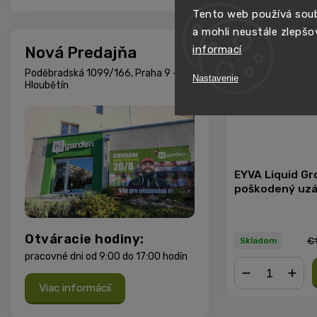
NOVINKA
Tento web používá soub
a mohli neustále zlepšo
Nová Predajňa
informací
Poděbradská 1099/166, Praha 9 -
Nastavenie
Hloubětín
EYVA Liquid Gr
poškodený uzá
Otváracie hodiny:
€
Skladom
pracovné dni od 9:00 do 17:00 hodín
Viac informácií
−
+