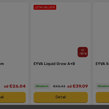
LETNÍ SKLIZEŇ
–10 %
om
EYVA Liquid Grow A+B
EYVA S
€26,04
€39,09
od
od
€43,43
Skladom
Sklado
ail
Detail