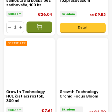
samostatná kocka bez
rozprašovačom
sadbovača, 100 ks
Skladom
Skladom
€26,04
€9,52
od
Detail
−
+
BESTSELLER
Growth Technology
Growth Technology
HCL čistiaci roztok,
Orchid Focus Bloom
300 ml
Skladom
Skladom
€7,61