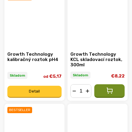
Growth Technology
Growth Technology
kalibračný roztok pH4
KCL skladovací roztok,
300ml
Skladom
Skladom
€8,22
€5,17
od
Detail
−
+
BESTSELLER