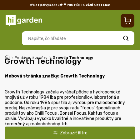
🌱Rozjeď výsadbu🍁
🌳PRO PĚSTOVÁNÍ 3 KYTEK🌿
Kontakty
Predajňa
Blog
Doprava
Vrátenie/reklamácia
Hľadať
/
Predávané značky
/
Growth Technology
Growth Technology
Webová stránka značky:
Growth Technology
Growth Technology začala vyrábať pôdne a hydroponické
hnojivá už v roku 1984 iba pre profesionálov, laboratóriá a
podobne. Od roku 1986 spustila aj výrobu pre maloobchodný
predaj. Najznámejšia je pre svoju radu
"focus"
špeciálnych
produktov ako
Chilli Focus
,
Bonsai Focus
, Kaktus focus a
ďalšie.
Vyrábajú vysoko kvalitné a inovatívne produkty pre
komerčný aj maloobchodný trh.