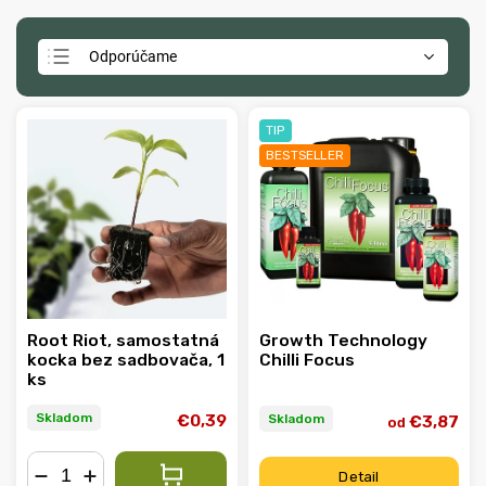
Odporúčame
Najlacnejšie
Najdrahšie
TIP
BESTSELLER
Najpredávanejšie
Abecedne
Root Riot, samostatná
Growth Technology
kocka bez sadbovača, 1
Chilli Focus
ks
Skladom
Skladom
€0,39
€3,87
od
Detail