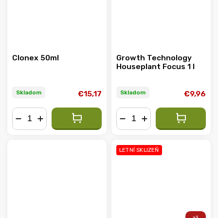
Clonex 50ml
Growth Technology
Houseplant Focus 1 l
Skladom
Skladom
€15,17
€9,96
−
+
−
+
LETNÍ SKLIZEŇ