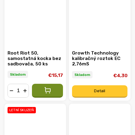
Root Riot 50,
Growth Technology
samostatná kocka bez
kalibračný roztok EC
sadbovača, 50 ks
2,76mS
Skladom
Skladom
€15,17
€4,30
Detail
−
+
LETNÍ SKLIZEŇ