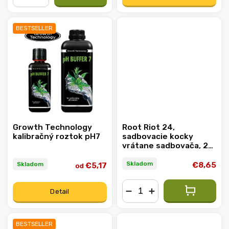
−
+
BESTSELLER
Growth Technology
Root Riot 24,
kalibračný roztok pH7
sadbovacie kocky
vrátane sadbovača, 24
ks
Skladom
Skladom
€8,65
€5,17
od
Detail
−
+
BESTSELLER