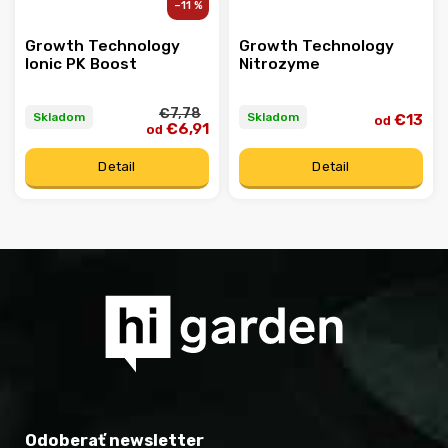
–11 %
Growth Technology
Growth Technology
Ionic PK Boost
Nitrozyme
€7,78
Skladom
Skladom
€13
od
€6,91
od
Detail
Detail
Odoberať newsletter