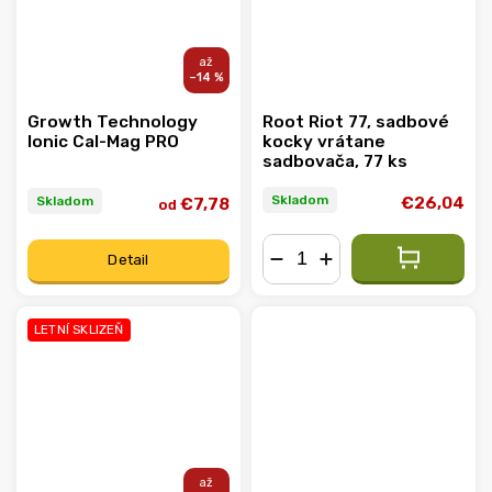
–14 %
Growth Technology
Root Riot 77, sadbové
Ionic Cal-Mag PRO
kocky vrátane
sadbovača, 77 ks
Skladom
Skladom
€26,04
€7,78
od
Detail
−
+
LETNÍ SKLIZEŇ