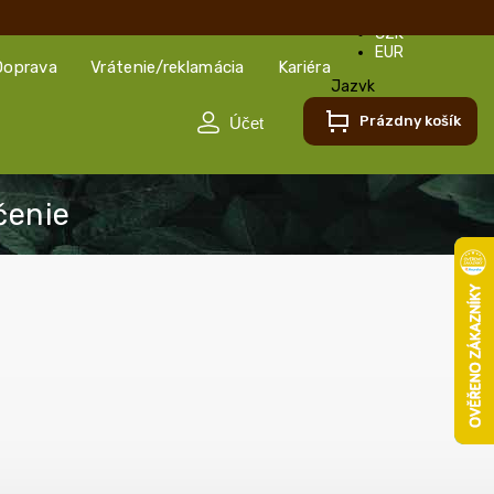
CZK
EUR
Doprava
Vrátenie/reklamácia
Kariéra
Jazyk
Slovenčina
Prázdny košík
Slovenčina
Čeština