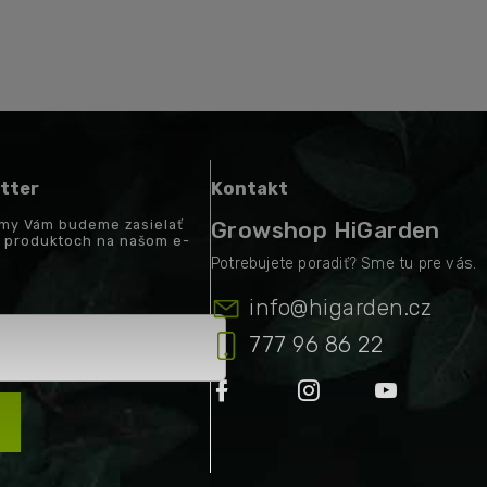
tter
Kontakt
a my Vám budeme zasielať
Growshop HiGarden
h produktoch na našom e-
info
@
higarden.cz
777 96 86 22