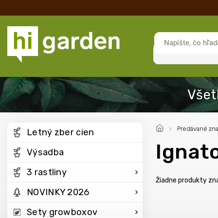
/
Predávané zn
Letný zber cien
Ignat
Výsadba
3 rastliny
Žiadne produkty z
NOVINKY 2026
Sety growboxov