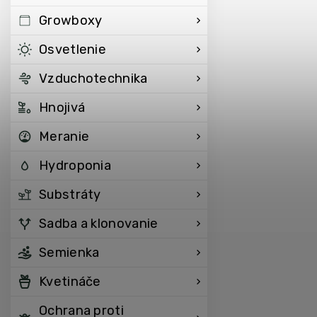
Growboxy
Osvetlenie
Vzduchotechnika
Hnojivá
Meranie
Hydroponia
Substráty
Sadba a klonovanie
Semienka
Kvetináče
Ochrana proti