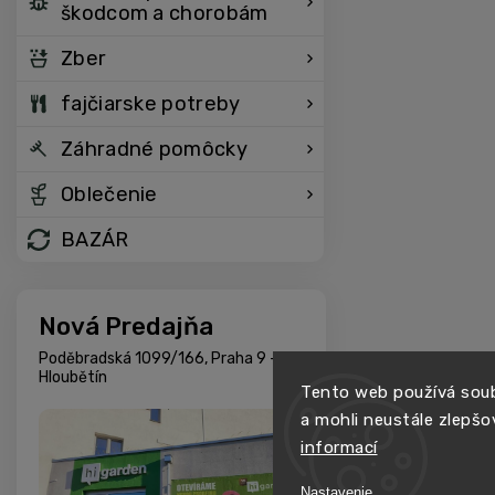
škodcom a chorobám
Zber
fajčiarske potreby
Záhradné pomôcky
Oblečenie
BAZÁR
Nová Predajňa
Poděbradská 1099/166, Praha 9 -
Hloubětín
Tento web používá soub
a mohli neustále zlepšo
informací
Nastavenie