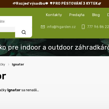
🌱Rozjeď výsadbu🍁
🌳PRO PĚSTOVÁNÍ 3 KYTEK🌿
Kontakty
Predajňa
Blog
info@higarden.cz
777 96 86 22
Hľadať
ačky
/
Ignator
or
načky
Ignator
sa nenašli...