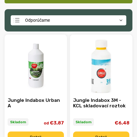
Odporúčame
Najlacnejšie
Najdrahšie
Najpredávanejšie
Abecedne
Jungle Indabox Urban
Jungle Indabox 3M -
A
KCL skladovací roztok
Skladom
Skladom
€3,87
€6,48
od