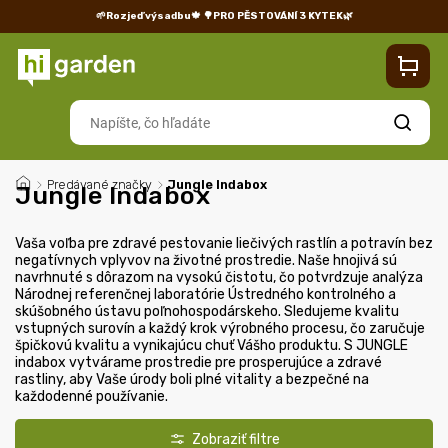
🌱Rozjeď výsadbu🍁
🌳PRO PĚSTOVÁNÍ 3 KYTEK🌿
Kontakty
Predajňa
Blog
Doprava
Vrátenie/reklamácia
Hľadať
/
Predávané značky
/
Jungle Indabox
Jungle Indabox
Vaša voľba pre zdravé pestovanie liečivých rastlín a potravín bez
negatívnych vplyvov na životné prostredie. Naše hnojivá sú
navrhnuté s dôrazom na vysokú čistotu, čo potvrdzuje analýza
Národnej referenčnej laboratórie Ústredného kontrolného a
skúšobného ústavu poľnohospodárskeho. Sledujeme kvalitu
vstupných surovín a každý krok výrobného procesu, čo zaručuje
špičkovú kvalitu a vynikajúcu chuť Vášho produktu. S JUNGLE
indabox vytvárame prostredie pre prosperujúce a zdravé
rastliny, aby Vaše úrody boli plné vitality a bezpečné na
každodenné používanie.