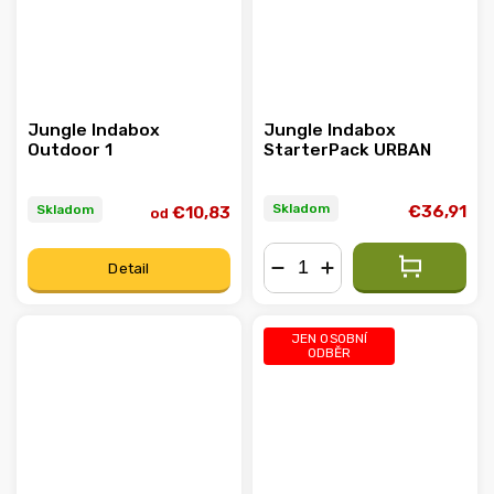
Jungle Indabox
Jungle Indabox
Outdoor 1
StarterPack URBAN
Skladom
Skladom
€36,91
€10,83
od
Detail
−
+
JEN OSOBNÍ
ODBĚR