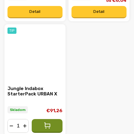
€6,04
od
Detail
Detail
TIP
Jungle Indabox
StarterPack URBAN X
Skladom
€91,26