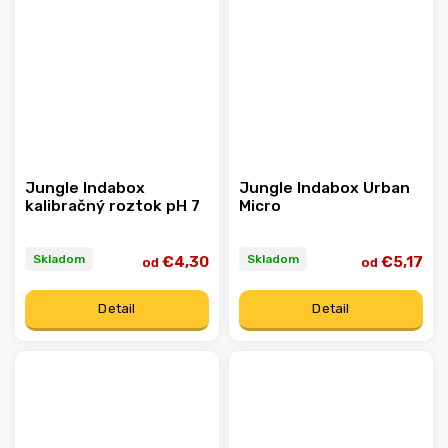
Jungle Indabox
Jungle Indabox Urban
kalibračný roztok pH 7
Micro
Skladom
Skladom
€4,30
€5,17
od
od
Detail
Detail