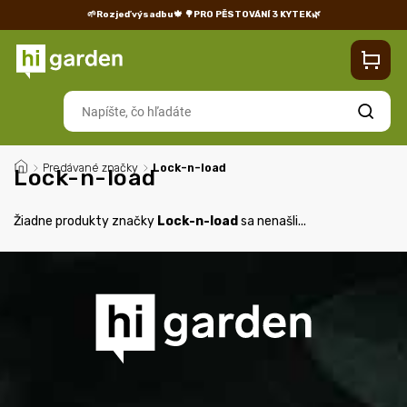
🌱Rozjeď výsadbu🍁
🌳PRO PĚSTOVÁNÍ 3 KYTEK🌿
Kontakty
Predajňa
Blog
Doprava
Vrátenie/reklamácia
Hľadať
/
Predávané značky
/
Lock-n-load
Lock-n-load
Žiadne produkty značky
Lock-n-load
sa nenašli...