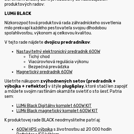
produktových radov:
LUMii BLACK
Nízkorozpočtová produktová rada záhradníckeho osvetlenia
milo prekvapí každého pestovateľa svojou dlhodobou
spoľahlivosťou, výkonom aj celkovou kvalitou.
V tejto rade nájdete
dvojicu predradníkov
:
Nastaviteľný elektronický predradník 600W
Tichý chod
Viacúrovňová regulácia výkonu
Bezpečná prevádzka
Magnetický predradník 600W
Ušetríte nákupom
zvýhodnených setov (predradník +
výbojka + reflektor)
v štýle
plug&play
, ktoré stačí len zapojiť
a môžete svojim rastlinám okamžite svietiť o sto šesť. Patria
sem:
LUMii Black Digitálny komplet 600W KIT
LUMii Black magnetický komplet 600W KIT
K produktovej rade BLACK neodmysliteľne patrí aj:
600W HPS výbojka
s životnosťou až 20 000 hodín