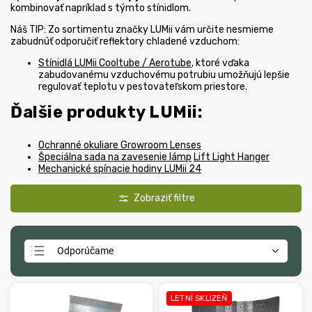
kombinovať napríklad s
týmto stínidlom
.
Náš TIP: Zo sortimentu značky LUMii vám určite nesmieme
zabudnúť odporučiť reflektory chladené vzduchom:
Stínidlá LUMii Cooltube / Aerotube
, ktoré vďaka
zabudovanému vzduchovému potrubiu umožňujú lepšie
regulovať teplotu v pestovateľskom priestore.
Ďalšie produkty LUMii:
Ochranné okuliare Growroom Lenses
Špeciálna sada na zavesenie lámp
Lift Light Hanger
Mechanické spínacie hodiny LUMii 24
Odporúčame
Najlacnejšie
Najdrahšie
LETNÍ SKLIZEŇ