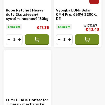
Rope Ratchet Heavy
Výbojka LUMii Solar
duty 2ks závesný
CMH Pro, 630W 3200K,
systém, nosnosť 130kg
DE
€173,87
Skladom
Skladom
€17,35
€43,43
−
+
−
+
LUMii BLACK Contactor
Timers - mechanické