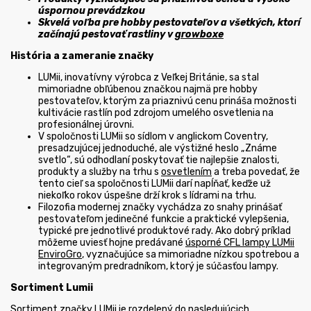
úspornou prevádzkou
Skvelá voľba pre hobby pestovateľov a všetkých, ktorí
začínajú pestovať rastliny v
growboxe
História a zameranie značky
LUMii, inovatívny výrobca z Veľkej Británie, sa stal
mimoriadne obľúbenou značkou najmä pre hobby
pestovateľov, ktorým za priaznivú cenu prináša možnosti
kultivácie rastlín pod zdrojom umelého osvetlenia na
profesionálnej úrovni.
V spoločnosti LUMii so sídlom v anglickom Coventry,
presadzujúcej jednoduché, ale výstižné heslo „Známe
svetlo“, sú odhodlaní poskytovať tie najlepšie znalosti,
produkty a služby na trhu s
osvetlením
a treba povedať, že
tento cieľ sa spoločnosti LUMii darí napĺňať, keďže už
niekoľko rokov úspešne drží krok s lídrami na trhu.
Filozofia modernej značky vychádza zo snahy prinášať
pestovateľom jedinečné funkcie a praktické vylepšenia,
typické pre jednotlivé produktové rady. Ako dobrý príklad
môžeme uviesť hojne predávané
úsporné CFL lampy LUMii
EnviroGro
, vyznačujúce sa mimoriadne nízkou spotrebou a
integrovaným predradníkom, ktorý je súčasťou lampy.
Sortiment Lumii
Sortiment značky LUMii je rozdelený do nasledujúcich