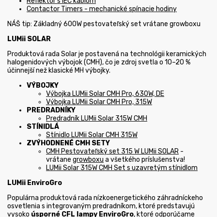
Reflektor s IEC káblom
Contactor Timers - mechanické spínacie hodiny
NÁŠ tip:
Základný 600W pestovateľský set vrátane growboxu
LUMii SOLAR
Produktová rada Solar je postavená na technológii keramických
halogenidových výbojok (CMH), čo je zdroj svetla o 10–20 %
účinnejší než klasické MH výbojky.
VÝBOJKY
Výbojka LUMii Solar CMH Pro, 630W, DE
Výbojka LUMii Solar CMH Pro, 315W
PREDRADNÍKY
Predradník LUMii Solar 315W CMH
STÍNIDLÁ
Stínidlo LUMii Solar CMH 315W
ZVÝHODNENÉ CMH SETY
CMH Pestovateľský set 315 W LUMii SOLAR
-
vrátane
growboxu
a všetkého príslušenstva!
LUMii Solar 315W CMH Set s uzavretým stínidlom
LUMii EnviroGro
Populárna produktová rada nízkoenergetického záhradníckeho
osvetlenia s integrovaným predradníkom, ktoré predstavujú
vysoko
úsporné CFL lampy EnviroGro
, ktoré odporúčame