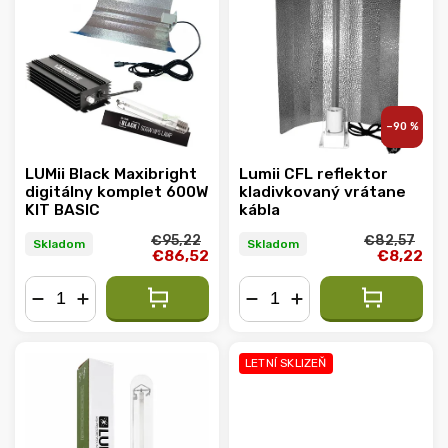
Najpredávanejšie
Abecedne
–90 %
LUMii Black Maxibright
Lumii CFL reflektor
digitálny komplet 600W
kladivkovaný vrátane
KIT BASIC
kábla
€95,22
€82,57
Skladom
Skladom
€86,52
€8,22
−
+
−
+
LETNÍ SKLIZEŇ