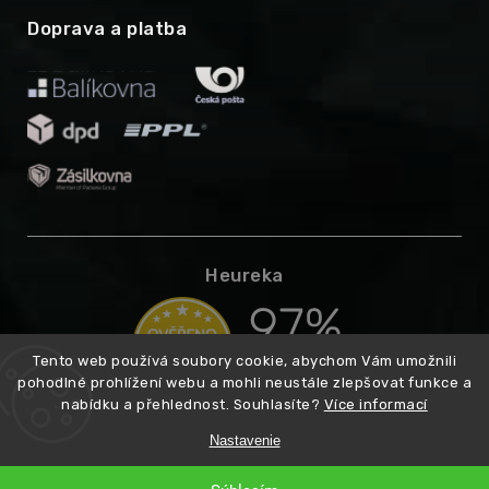
Doprava a platba
Heureka
Tento web používá soubory cookie, abychom Vám umožnili
pohodlné prohlížení webu a mohli neustále zlepšovat funkce a
nabídku a přehlednost. Souhlasíte?
Více informací
Nastavenie
Copyright 2026
Higarden.cz
Vytvoril
. Všetky práva vyhradené.