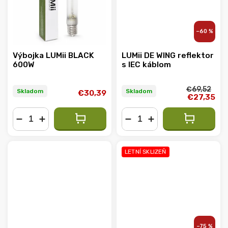
–60 %
Výbojka LUMii BLACK
LUMii DE WING reflektor
600W
s IEC káblom
€69,52
Skladom
Skladom
€30,39
€27,35
−
+
−
+
LETNÍ SKLIZEŇ
–75 %