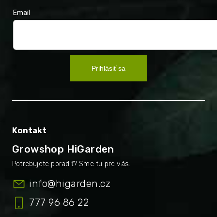
Email
Prihlásiť sa
Kontakt
Growshop HiGarden
info
@
higarden.cz
777 96 86 22