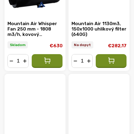
Mountain Air Whisper
Mountain Air 1130m3,
Fan 250 mm - 1808
150x1000 uhlíkový filter
m3/h, kovový
(640G)
ventilátor s EC
motorom
Skladom
Na dopyt
€630
€282,17
−
+
−
+