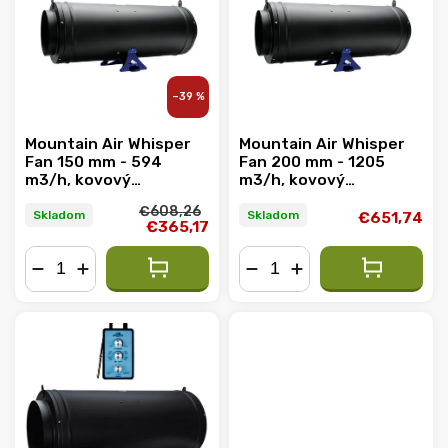
Abecedne
–39 %
Mountain Air Whisper
Mountain Air Whisper
Fan 150 mm - 594
Fan 200 mm - 1205
m3/h, kovový
m3/h, kovový
ventilátor s EC
ventilátor s EC
€608,26
motorom
motorom
Skladom
Skladom
€651,74
€365,17
−
+
−
+