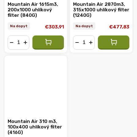
Mountain Air 1615m3,
Mountain Air 2870m3,
200x1000 uhlíkový
315x1000 uhlíkový filter
filter (840G)
(1240G)
Na dopyt
Na dopyt
€303,91
€477,83
−
+
−
+
Mountain Air 310 m3,
100x400 uhlíkový filter
(416G)