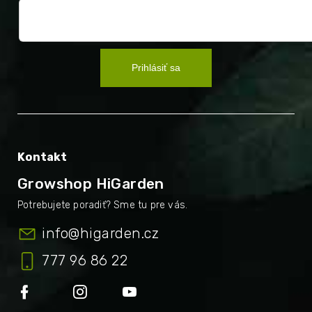
Prihlásiť sa
Kontakt
Growshop HiGarden
info
@
higarden.cz
777 96 86 22