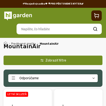
🌱Rozjeď výsadbu🍁
🌳PRO PĚSTOVÁNÍ 3 KYTEK🌿
Kontakty
Predajňa
Blog
Doprava
Vrátenie/reklamácia
Hľadať
/
Predávané značky
/
MountainAir
MountainAir
Odporúčame
Najlacnejšie
Najdrahšie
LETNÍ SKLIZEŇ
Najpredávanejšie