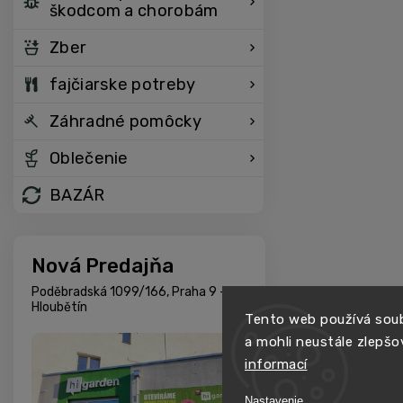
škodcom a chorobám
Zber
fajčiarske potreby
Záhradné pomôcky
Oblečenie
BAZÁR
Nová Predajňa
Poděbradská 1099/166, Praha 9 -
Hloubětín
Tento web používá soub
a mohli neustále zlepšo
informací
Nastavenie