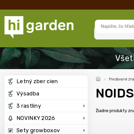
/
Predávané zn
Letný zber cien
NOIDS 
Výsadba
3 rastliny
Žiadne produkty z
NOVINKY 2026
Sety growboxov