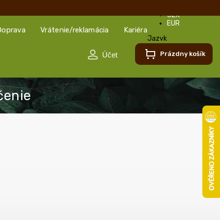
CZK
EUR
Doprava
Vrátenie/reklamácia
Kariéra
Jazyk
Slovenčina
Prázdny košík
Slovenčina
Čeština