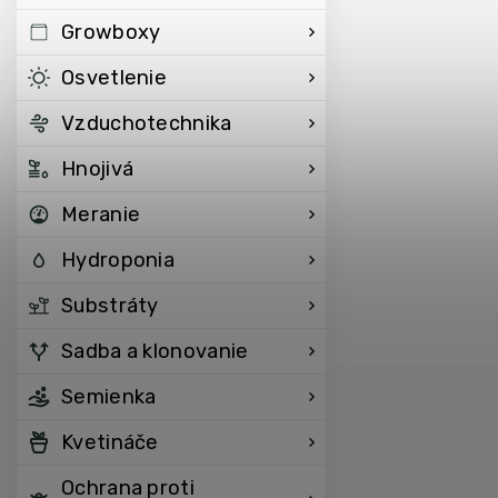
Growboxy
Osvetlenie
Vzduchotechnika
Hnojivá
Meranie
Hydroponia
Substráty
Sadba a klonovanie
Semienka
Kvetináče
Ochrana proti