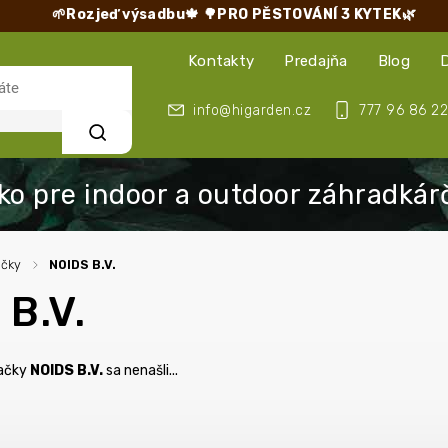
🌱Rozjeď výsadbu🍁
🌳PRO PĚSTOVÁNÍ 3 KYTEK🌿
Kontakty
Predajňa
Blog
info@higarden.cz
777 96 86 22
Hľadať
ačky
/
NOIDS B.V.
B.V.
načky
NOIDS B.V.
sa nenašli...