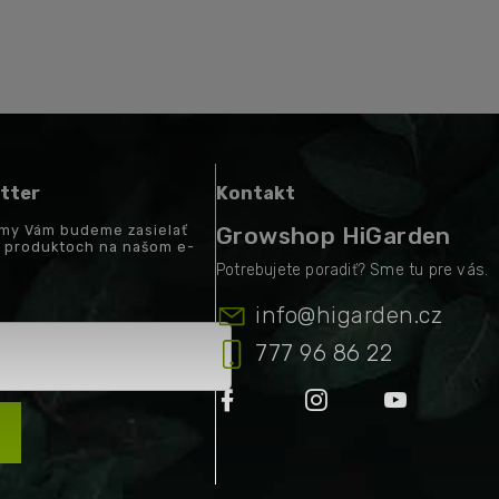
tter
Kontakt
a my Vám budeme zasielať
Growshop HiGarden
h produktoch na našom e-
info
@
higarden.cz
777 96 86 22