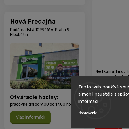
Nová Predajňa
Poděbradská 1099/166, Praha 9 -
Hloubětín
Netkaná textíl
mat pre techni
40cm
Tento web používá soub
a mohli neustále zlepšo
Otváracie hodiny:
Skladom
informací
pracovné dni od 9:00 do 17:00 hodín
Nastavenie
Viac informácií
−
+