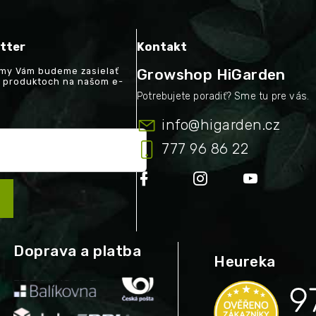
tter
Kontakt
a my Vám budeme zasielať
Growshop HiGarden
h produktoch na našom e-
info
@
higarden.cz
777 96 86 22
Doprava a platba
Heureka