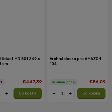
ltiduct MD 801 249 x
Vrchná doska pre AMAZON
8 cm
104
€447,39
€56,09
yt
Skladom (dnes)
Do košíka
Do košíka
+
−
+