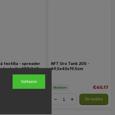
 textília - spreader
NFT Gro Tank 205 -
e techniku NFT 7,62m
69,5x40x19,5cm
m
u
Súhlasím
€6,52
€65,17
m
Skladom
Do košíka
Do košíka
+
−
+