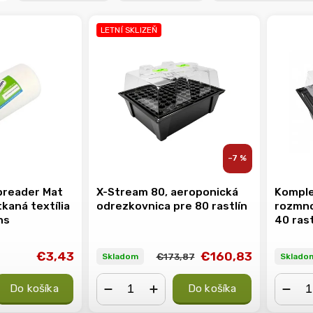
LETNÍ SKLIZEŇ
–7 %
preader Mat
X-Stream 80, aeroponická
Komple
kaná textília
odrezkovnica pre 80 rastlín
rozmno
ns
40 rast
€3,43
€160,83
€173,87
Skladom
Sklado
Do košíka
Do košíka
−
+
−