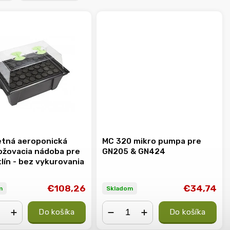
tná aeroponická
MC 320 mikro pumpa pre
žovacia nádoba pre
GN205 & GN424
lín - bez vykurovania
€108,26
€34,74
m
Skladom
Do košíka
Do košíka
+
−
+