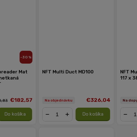
–30 %
preader Mat
NFT Multi Duct MD100
NFT Mu
netkaná
117 x 3
T
€182,57
€326,04
,83
Na objednávku
Na dop
Do košíka
Do košíka
−
+
−