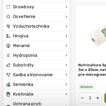
Growboxy
Osvetlenie
Vzduchotechnika
Hnojivá
Meranie
Hydroponia
Substráty
Nutriculture S
3m x 20cm, net
Sadba a klonovanie
pre microgree
Semienka
Skladom
Kvetináče
Ochrana proti
−
+