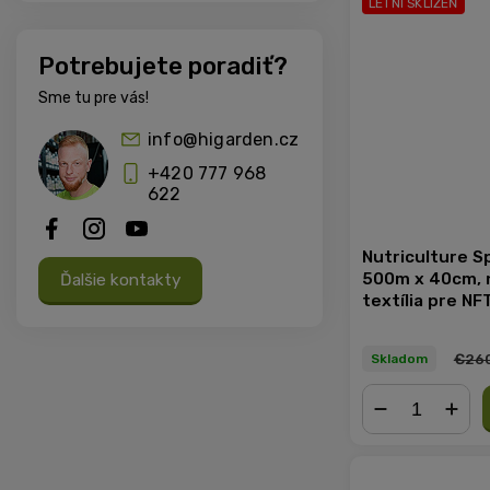
LETNÍ SKLIZEŇ
Potrebujete poradiť?
Sme tu pre vás!
info@higarden.cz
+420 777 968
622
Nutriculture S
500m x 40cm, 
Ďalšie kontakty
textília pre NF
€260
Skladom
−
+