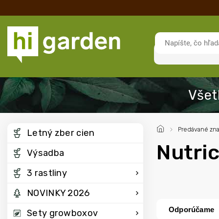
/
Predávané zn
Letný zber cien
Nutric
Výsadba
3 rastliny
NOVINKY 2026
Odporúčame
Sety growboxov