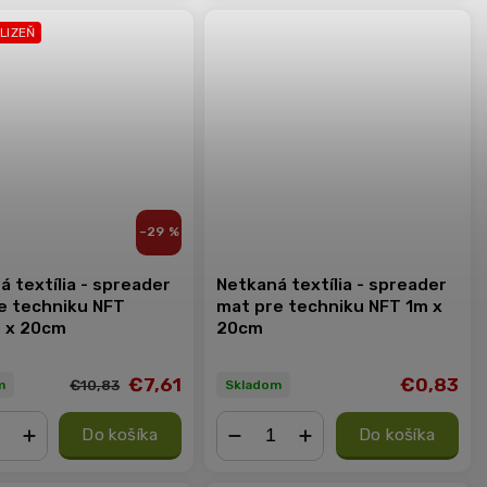
KLIZEŇ
–29 %
 textília - spreader
Netkaná textília - spreader
e techniku NFT
mat pre techniku NFT 1m x
 x 20cm
20cm
€7,61
€0,83
€10,83
m
Skladom
Do košíka
Do košíka
+
−
+