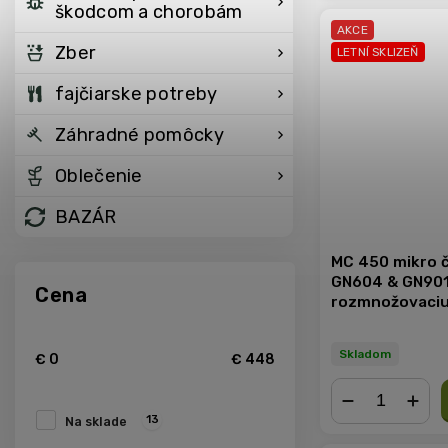
škodcom a chorobám
AKCE
Zber
LETNÍ SKLIZEŇ
fajčiarske potreby
Záhradné pomôcky
Oblečenie
BAZÁR
MC 450 mikro 
GN604 & GN901
Cena
rozmnožovaciu
12 rastlín
Skladom
€
0
€
448
13
Na sklade
−
+