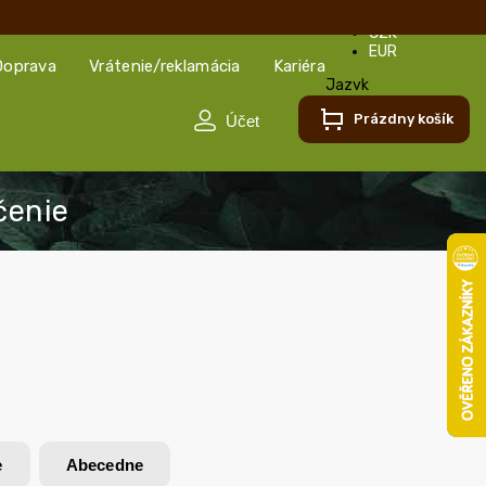
CZK
EUR
Doprava
Vrátenie/reklamácia
Kariéra
Jazyk
Slovenčina
Prázdny košík
Slovenčina
Čeština
e
Abecedne