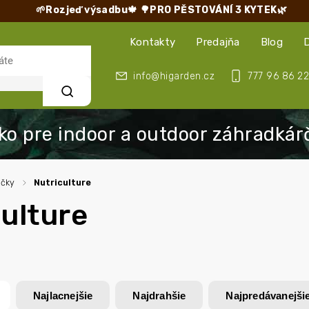
🌱Rozjeď výsadbu🍁
🌳PRO PĚSTOVÁNÍ 3 KYTEK🌿
Kontakty
Predajňa
Blog
info@higarden.cz
777 96 86 22
Hľadať
ačky
/
Nutriculture
ulture
Najlacnejšie
Najdrahšie
Najpredávanejši