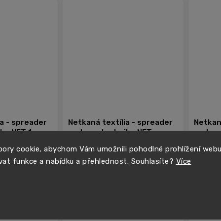
ia - spreader
Netkaná textília - spreader
Netkaná
ku NFT 1m x
mat pre techniku NFT
mat pr
30,48m x 20cm
x 20c
ory cookie, abychom Vám umožnili pohodlné prohlížení web
vat funkce a nabídku a přehlednost. Souhlasíte?
Více
€2,13
€17,35
Skladom
Sklado
Do košíka
Do košíka
−
+
−