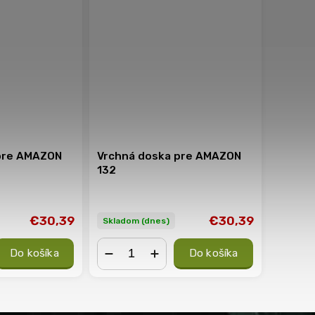
pre AMAZON
Vrchná doska pre AMAZON
132
€30,39
€30,39
Skladom (dnes)
Do košíka
Do košíka
−
+