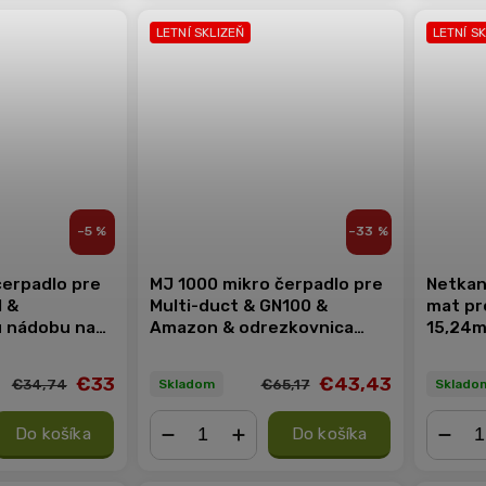
LETNÍ SKLIZEŇ
LETNÍ S
–5 %
–33 %
čerpadlo pre
MJ 1000 mikro čerpadlo pre
Netkaná
 &
Multi-duct & GN100 &
mat pr
 nádobu na
Amazon & odrezkovnica
15,24m
Nutriculture
€33
€43,43
€34,74
€65,17
Skladom
Sklado
Do košíka
Do košíka
−
+
−