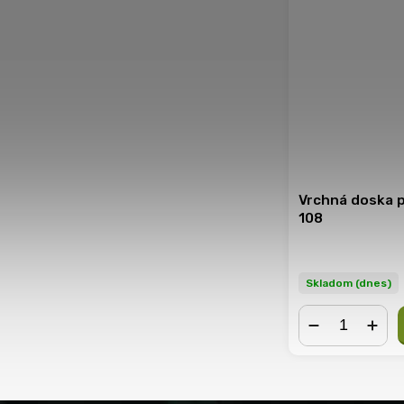
Vrchná doska 
108
Skladom (dnes)
−
+