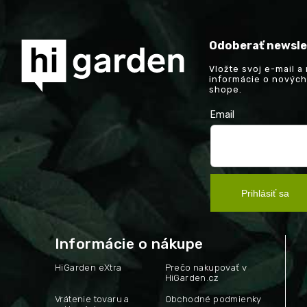
Odoberať newsle
Vložte svoj e-mail 
informácie o novýc
shope.
Email
Prihlásiť sa
Informácie o nákupe
HiGarden eXtra
Prečo nakupovať v
HiGarden.cz
Vrátenie tovaru a
Obchodné podmienky