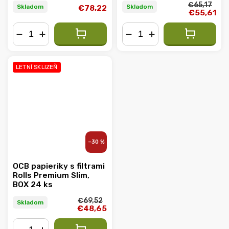
€65,17
Skladom
Skladom
€78,22
€55,61
−
+
−
+
LETNÍ SKLIZEŇ
–30 %
OCB papieriky s filtrami
Rolls Premium Slim,
BOX 24 ks
€69,52
Skladom
€48,65