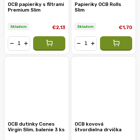
OCB papieriky s filtrami
Papieriky OCB Rolls
Premium Slim
Slim
Skladom
Skladom
€2,13
€1,70
−
+
−
+
OCB dutinky Cones
OCB kovová
Virgin Slim, balenie 3 ks
štvordielna drvička