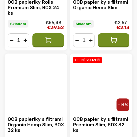
OCB papieriky Rolls
OCB papieriky s filtrami
Premium Slim, BOX 24
Organic Hemp Slim
ks
€56,48
€2,57
Skladom
Skladom
€39,52
€2,13
−
+
−
+
LETNÍ SKLIZEŇ
–14 %
OCB papieriky s filtrami
OCB papieriky s filtrami
Organic Hemp Slim, BOX
Premium Slim, BOX 32
32 ks
ks