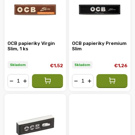
Abecedne
OCB papieriky Virgin
OCB papieriky Premium
Slim, 1 ks
Slim
Skladom
Skladom
€1,52
€1,26
−
+
−
+