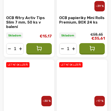
–39 %
OCB filtry Activ Tips
OCB papieriky Mini Rolls
Slim 7 mm, 50 ks v
Premium, BOX 24 ks
balení
€58,65
Skladom
Skladom
€15,17
€35,61
−
+
−
+
LETNÍ SKLIZEŇ
LETNÍ SKLIZEŇ
–30 %
–17 %