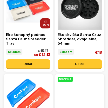
Abecedne
–20 %
Eko konopný podnos
Eko drvička Santa Cruz
Santa Cruz Shredder
Shredder, dvojdielna,
Tray
54 mm
€15,17
Skladom
Skladom
€13
€12,13
od
Detail
Detail
NOVINKA