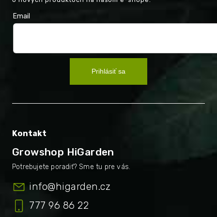
Email
Prihlásiť sa
Kontakt
Growshop HiGarden
info
@
higarden.cz
777 96 86 22