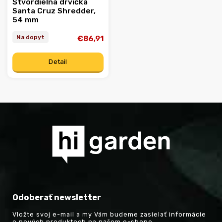
Štvordielna drvička
Santa Cruz Shredder,
54 mm
Na dopyt
€86,91
Detail
Odoberať newsletter
Vložte svoj e-mail a my Vám budeme zasielať informácie
o nových produktoch na našom e-shope.