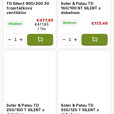
TD Silent 800/200 3V
Soler & Palau TD
trojotáčkový
160/100 NT SILENT s
ventilátor
dobehom
€477,83
Skladom
€173,48
Skladom
€477,83
/ 1 ks
−
+
−
+
Soler & Palau TD
Soler & Palau TD
250/100 T SILENT s
350/125 T SILENT s