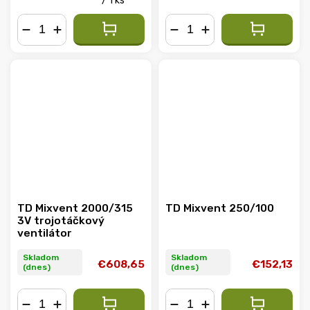
/ 1 ks
−
+
−
+
TD Mixvent 2000/315
TD Mixvent 250/100
3V trojotáčkový
ventilátor
Skladom
Skladom
€608,65
€152,13
(dnes)
(dnes)