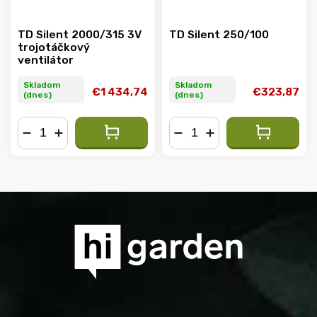
TD Silent 2000/315 3V
TD Silent 250/100
trojotáčkový
ventilátor
Skladom
Skladom
€1 434,74
€323,87
(dnes)
(dnes)
−
+
−
+