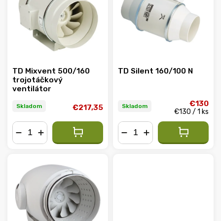
Abecedne
TD Mixvent 500/160
TD Silent 160/100 N
trojotáčkový
ventilátor
€130
Skladom
Skladom
€217,35
€130 / 1 ks
−
+
−
+