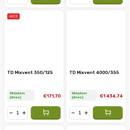
−
+
−
+
AKCE
TD Mixvent 350/125
TD Mixvent 4000/355
Skladom
Skladom
€171,70
€1 434,74
(dnes)
(dnes)
−
+
−
+