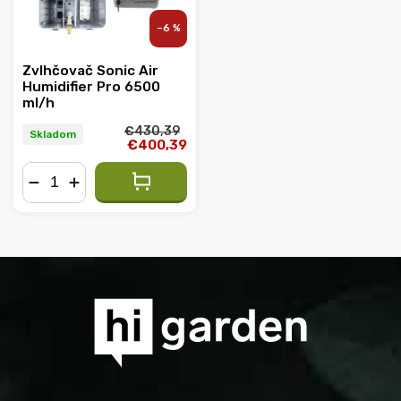
–6 %
Zvlhčovač Sonic Air
Humidifier Pro 6500
ml/h
€430,39
Skladom
€400,39
−
+