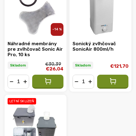
Abecedne
–14 %
Náhradné membrány
Sonický zvlhčovač
pre zvlhčovač Sonic Air
SonicAir 800ml/h
Pro, 10 ks
€30,39
Skladom
Skladom
€121,70
€26,04
−
+
−
+
LETNÍ SKLIZEŇ