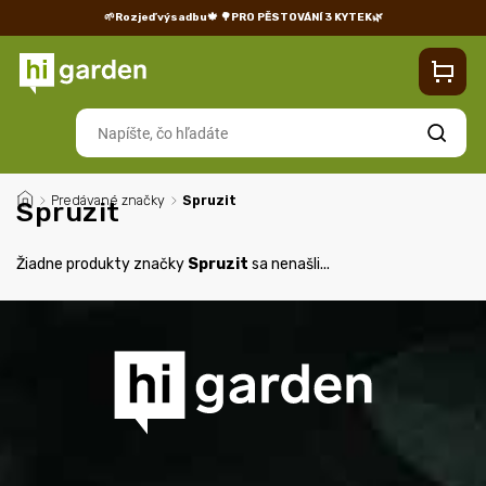
🌱Rozjeď výsadbu🍁
🌳PRO PĚSTOVÁNÍ 3 KYTEK🌿
Kontakty
Predajňa
Blog
Doprava
Vrátenie/reklamácia
Hľadať
/
Predávané značky
/
Spruzit
Spruzit
Žiadne produkty značky
Spruzit
sa nenašli...