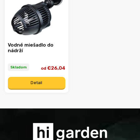
Abecedne
Vodné miešadlo do
nádrží
Skladom
€26,04
od
Detail