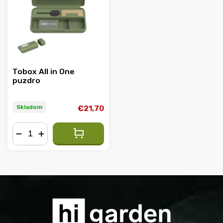
Abecedne
Tobox All in One
puzdro
Skladom
€21,70
−
+