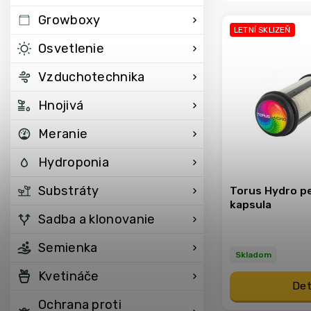
Growboxy
LETNÍ SKLIZEŇ
Osvetlenie
Vzduchotechnika
Hnojivá
Meranie
Hydroponia
Substráty
Torus Hydro p
kapsula
Sadba a klonovanie
Semienka
Skladom
Kvetináče
Det
Ochrana proti