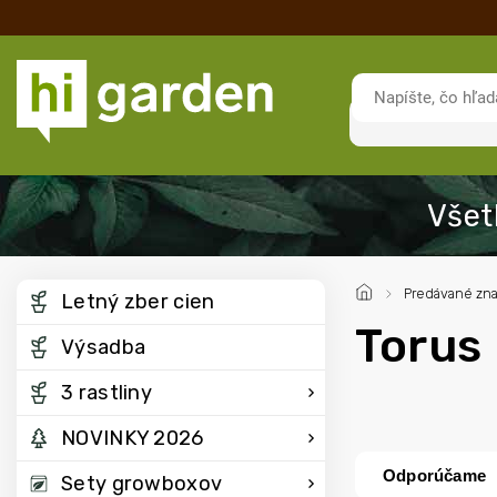
/
Predávané zn
Letný zber cien
Torus
Výsadba
3 rastliny
NOVINKY 2026
Odporúčame
Sety growboxov