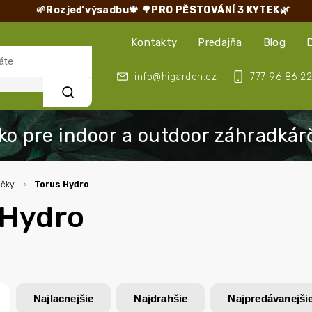
🌱Rozjeď výsadbu🍁
🌳PRO PĚSTOVÁNÍ 3 KYTEK🌿
Kontakty
Predajňa
Blog
info@higarden.cz
777 96 86 22
Hľadať
ačky
/
Torus Hydro
 Hydro
Najlacnejšie
Najdrahšie
Najpredávanejši