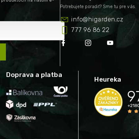
h produktoch na našom e-
info
@
higarden.cz
777 96 86 22
Doprava a platba
Heureka