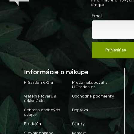
informácie o novýc
shope.
Email
Prihlásiť sa
Informácie o nákupe
HiGarden eXtra
Prečo nakupovať v
HiGarden.cz
Vrátenie tovaru a
Obchodné podmienky
reklamácie
Ochrana osobných
Doprava
údajov
Predajňa
Články
Slovník pojmov
Kontakt