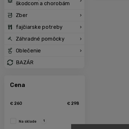
škodcom a chorobám
Zber
fajčiarske potreby
Záhradné pomôcky
Oblečenie
BAZÁR
Cena
€
260
€
298
1
Na sklade