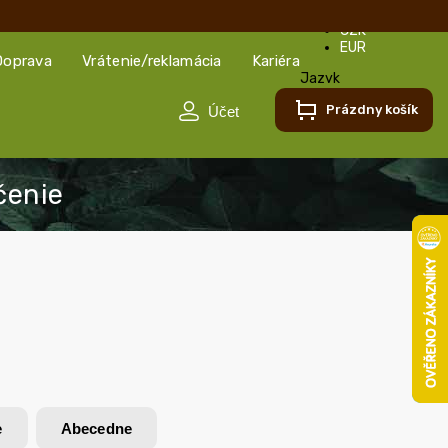
CZK
EUR
Doprava
Vrátenie/reklamácia
Kariéra
Jazyk
Slovenčina
Prázdny košík
Slovenčina
Čeština
e
Abecedne