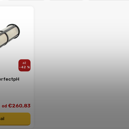
–42 %
erfectpH
€260,83
od
ail