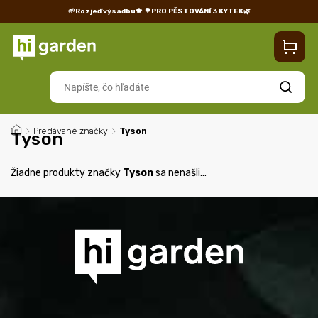
🌱Rozjeď výsadbu🍁
🌳PRO PĚSTOVÁNÍ 3 KYTEK🌿
Kontakty
Predajňa
Blog
Doprava
Vrátenie/reklamácia
Hľadať
/
Predávané značky
/
Tyson
Tyson
Žiadne produkty značky
Tyson
sa nenašli...