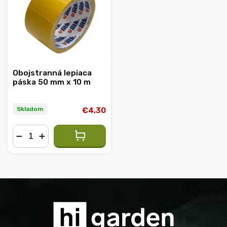
Abecedne
Obojstranná lepiaca
páska 50 mm x 10 m
Skladom
€4,30
−
+