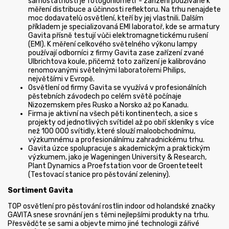
samostatnosti je fotogoniometr - zařízení používané k
měření distribuce a účinnosti reflektoru. Na trhu nenajdete
moc dodavatelů osvětlení, kteří by jej vlastnili. Dalším
příkladem je specializovaná EMI laboratoř, kde se armatury
Gavita přísně testují vůči elektromagnetickému rušení
(EMI). K měření celkového světelného výkonu lampy
používají odborníci z firmy Gavita zase zařízení zvané
Ulbrichtova koule, přičemž toto zařízení je kalibrováno
renomovanými světelnými laboratořemi Philips,
největšími v Evropě.
Osvětlení od firmy Gavita se využívá v profesionálních
pěstebních závodech po celém světě počínaje
Nizozemskem přes Rusko a Norsko až po Kanadu.
Firma je aktivní na všech pěti kontinentech, a sice s
projekty od jednotlivých svítidel až po obří skleníky s více
než 100 000 svítidly, které slouží maloobchodnímu,
výzkumnému a profesionálnímu zahradnickému trhu.
Gavita úzce spolupracuje s akademickým a praktickým
výzkumem, jako je Wageningen University & Research,
Plant Dynamics a Proefstation voor de Groenteteelt
(Testovací stanice pro pěstování zeleniny).
Sortiment Gavita
TOP osvětlení pro pěstování rostlin indoor od holandské značky
GAVITA snese srovnání jen s těmi nejlepšími produkty na trhu.
Přesvědčte se sami a objevte mimo jiné technologii zářivé