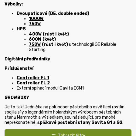
Výbojky
:
Dvoupaticové (DE, double ended)
1000W
750W
HPS
400W
(růst i květ)
600W
(květ)
750W
(růst i květ)
s technologií GE Reliable
Starting
Digitální předřadníky
Příslušenství
Controller EL 1
Controller EL 2
Externí spínací modul Gavita ECM1
GROWBOXY
Je to tak! Jednička na poli indoor pěstebního osvětlení rostlin
spojila síly s legendárním holandským výrobcem pěstebních
stanů
Mammoth
a výsledkem jsou následující, pro mnohé
nepřekonatelné,
špičkové pěstební stany Gavita G1 a G2
.