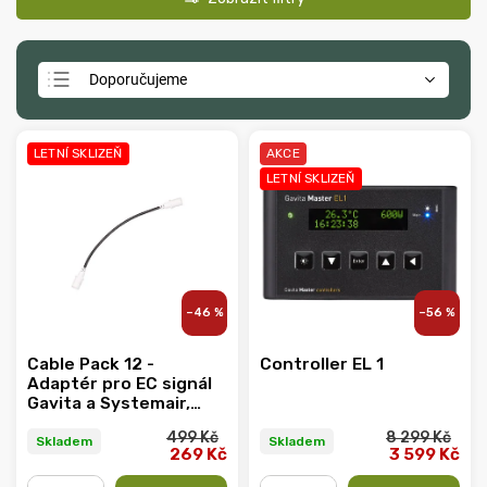
Doporučujeme
Nejlevnější
Nejdražší
LETNÍ SKLIZEŇ
AKCE
LETNÍ SKLIZEŇ
Nejprodávanější
Abecedně
–46 %
–56 %
Cable Pack 12 -
Controller EL 1
Adaptér pro EC signál
Gavita a Systemair,
konektory
499 Kč
8 299 Kč
samice/samec
Skladem
Skladem
269 Kč
3 599 Kč