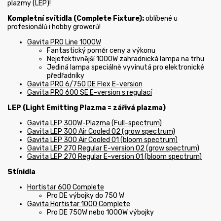
plazmy (LEP)!
Kompletní svítidla (Complete Fixture):
oblíbené u
profesionálů i hobby growerů!
Gavita PRO Line 1000W
Fantastický poměr ceny a výkonu
Nejefektivnější 1000W zahradnická lampa na trhu
Jediná lampa speciálně vyvinutá pro elektronické
předřadníky
Gavita PRO 6/750 DE Flex E-version
Gavita PRO 600 SE E-version s regulací
LEP (Light Emitting Plazma = zářivá plazma)
Gavita LEP 300W-Plazma (Full-spectrum)
Gavita LEP 300 Air Cooled 02 (grow spectrum)
Gavita LEP 300 Air Cooled 01 (bloom spectrum)
Gavita LEP 270 Regular E-version 02 (grow spectrum)
Gavita LEP 270 Regular E-version 01 (bloom spectrum)
Stínidla
Hortistar 600 Complete
Pro DE výbojky do 750 W
Gavita Hortistar 1000 Complete
Pro DE 750W nebo 1000W výbojky