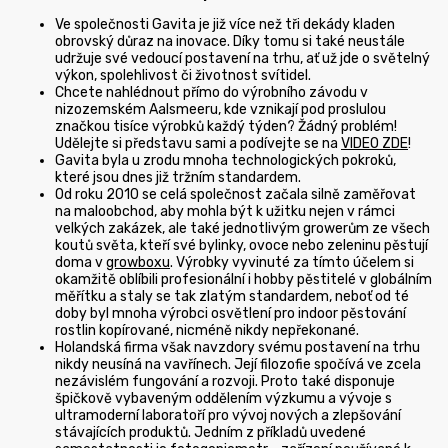
Ve společnosti Gavita je již více než tři dekády kladen
obrovský důraz na inovace. Díky tomu si také neustále
udržuje své vedoucí postavení na trhu, ať už jde o světelný
výkon, spolehlivost či životnost svítidel.
Chcete nahlédnout přímo do výrobního závodu v
nizozemském Aalsmeeru, kde vznikají pod proslulou
značkou tisíce výrobků každý týden? Žádný problém!
Udělejte si představu sami a podívejte se na
VIDEO ZDE
!
Gavita byla u zrodu mnoha technologických pokroků,
které jsou dnes již tržním standardem.
Od roku 2010 se celá společnost začala silně zaměřovat
na maloobchod, aby mohla být k užitku nejen v rámci
velkých zakázek, ale také jednotlivým growerům ze všech
koutů světa, kteří své bylinky, ovoce nebo zeleninu pěstují
doma v
growboxu
. Výrobky vyvinuté za tímto účelem si
okamžitě oblíbili profesionální i hobby pěstitelé v globálním
měřítku a staly se tak zlatým standardem, neboť od té
doby byl mnoha výrobci osvětlení pro indoor pěstování
rostlin kopírované, nicméně nikdy nepřekonané.
Holandská firma však navzdory svému postavení na trhu
nikdy neusíná na vavřínech. Její filozofie spočívá ve zcela
nezávislém fungování a rozvoji. Proto také disponuje
špičkově vybaveným oddělením výzkumu a vývoje s
ultramoderní laboratoří pro vývoj nových a zlepšování
stávajících produktů. Jedním z příkladů uvedené