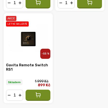
−
+
−
+
AKCE
LETNÍ SKLIZEŇ
–55 %
Gavita Remote Switch
RS1
1 999 Kč
Skladem
899 Kč
−
+