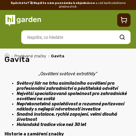
Spěcháte? 🚀 Napište nám poznámku k objednávce
a váš balík odešleme
přednostně.
Kontakty
Prodejna
Blog
Doprava
Vrácení/reklamace
Ka
Hledat
/
Prodávané značky
/
Gavita
Gavita
„Osvětlení světové extratřídy“
Světový lídr na trhu asimilačního osvětlení pro
profesionální zahradnictví a pěstitelská odvětví
Největší specializovaná společnost pro zahradnické
osvětlení na světě
Nepřekonatelná spolehlivost a rozumné pořizovací
náklady s nejlepší návratností investice
Snadná instalace, rychlé zapojení, velmi dlouhá
životnost
Holandská tradice více než 30 let
Historie a zaměření značky