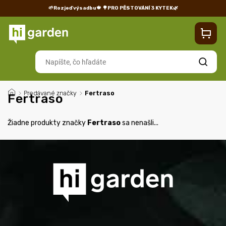
🌱Rozjeď výsadbu🍁
🌳PRO PĚSTOVÁNÍ 3 KYTEK🌿
Kontakty
Predajňa
Blog
Doprava
Vrátenie/reklamácia
Hľadať
/
Predávané značky
/
Fertraso
Fertraso
Žiadne produkty značky
Fertraso
sa nenašli...