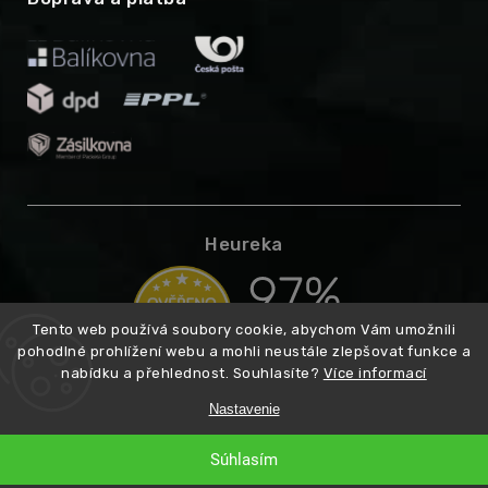
Heureka
Tento web používá soubory cookie, abychom Vám umožnili
pohodlné prohlížení webu a mohli neustále zlepšovat funkce a
nabídku a přehlednost. Souhlasíte?
Více informací
Nastavenie
Copyright 2026
Higarden.cz
Vytvoril
. Všetky práva vyhradené.
Súhlasím
Shoptet
Premium