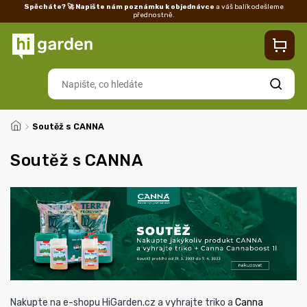
Spěcháte? 🚀 Napište nám poznámku k objednávce
a váš balík odešleme
přednostně.
Kontakty
Prodejna
Blog
Doprava
Vrácení/reklamace
Ka
Hledat
/
Soutěž s CANNA
Soutěž s CANNA
Nakupte na e-shopu HiGarden.cz a vyhrajte triko a
Canna