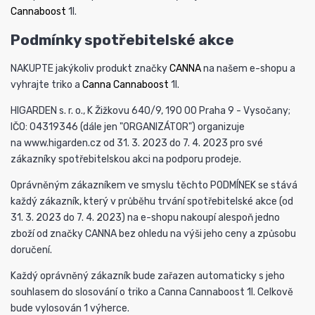
Cannaboost
1l.
Podmínky spotřebitelské akce
NAKUPTE jakýkoliv produkt značky
CANNA
na našem e-shopu a
vyhrajte triko a
Canna Cannaboost
1l.
HIGARDEN s. r. o., K Žižkovu 640/9, 190 00 Praha 9 - Vysočany;
IČO: 04319346 (dále jen "ORGANIZÁTOR") organizuje
na www.higarden.cz od 31. 3. 2023 do 7. 4. 2023 pro své
zákazníky spotřebitelskou akci na podporu prodeje.
Oprávněným zákazníkem ve smyslu těchto PODMÍNEK se stává
každý zákazník, který v průběhu trvání spotřebitelské akce (od
31. 3. 2023 do 7. 4. 2023) na e-shopu nakoupí alespoň jedno
zboží od značky CANNA bez ohledu na výši jeho ceny a způsobu
doručení.
Každý oprávněný zákazník bude zařazen automaticky s jeho
souhlasem do slosování o triko a Canna Cannaboost 1l. Celkově
bude vylosován 1 výherce.