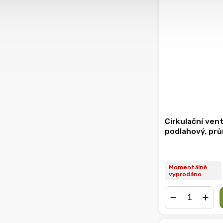
Cirkulační ven
podlahový, pr
Momentálně
vyprodáno
−
+