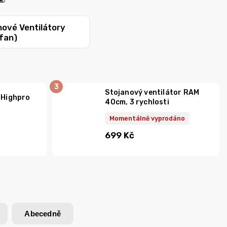
nové Ventilátory
 fan)
Stojanový ventilátor RAM
 Highpro
40cm, 3 rychlosti
Momentálně vyprodáno
699 Kč
Abecedně