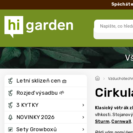
Spěcháte
/
Vzduchotechn
Letní sklizeň cen 🧺
Cirkul
Rozjeď výsadbu 🌱
3 KYTKY
Klasický větrák z
vlhkosti. Stojanový
NOVINKY 2026
Sturm
,
Cornwall
,
Sety Growboxů
Rádi vám pomůžeme 