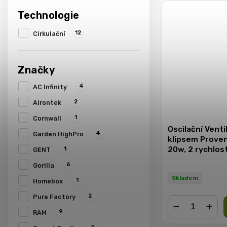
Technologie
12
Cirkulační
Značky
4
AC Infinity
2
Airontek
1
Cornwall
Oscilační Venti
4
Garden HighPro
klipsem Proven
20w, 2 rychlost
1
GENT
6
Gorilla
Skladem
1
Homebox
2
Pure Factory
9
RAM
−
+