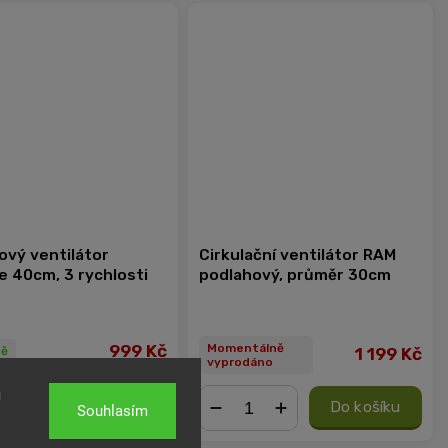
ový ventilátor
Cirkulační ventilátor RAM
e 40cm, 3 rychlosti
podlahový, průměr 30cm
999 Kč
Momentálně
tě
1 199 Kč
vyprodáno
u
Do košíku
Do košíku
Souhlasím
+
−
+