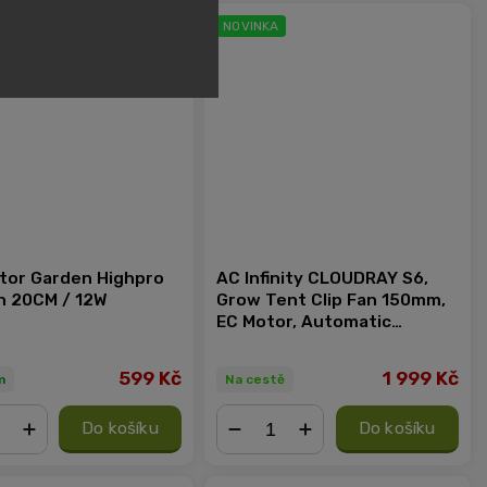
NOVINKA
átor Garden Highpro
AC Infinity CLOUDRAY S6,
an 20CM / 12W
Grow Tent Clip Fan 150mm,
EC Motor, Automatic
Oscillation, 10-Stage
Dynamic Wind Modes and
599 Kč
1 999 Kč
m
Na cestě
Fan Speeds
Do košíku
Do košíku
+
−
+