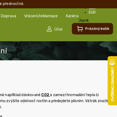
e přednostně.
CZK
EUR
Doprava
Vrácení/reklamace
Kariéra
Jazyk
Čeština
Prázdný košík
Čeština
Slovenčina
vně například dávkované
CO2
a zamezí hromadění tepla či
ému zvýšíte odolnost rostlin a předejdete plísním. Větrák značky
.
cz
.