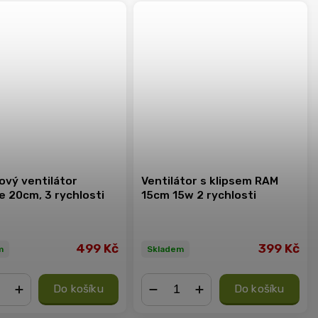
ový ventilátor
Ventilátor s klipsem RAM
e 20cm, 3 rychlosti
15cm 15w 2 rychlosti
499 Kč
399 Kč
m
Skladem
Do košíku
Do košíku
+
−
+