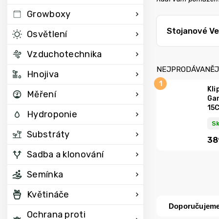
Growboxy
Stojanové Ve
Osvětlení
Vzduchotechnika
NEJPRODÁVANĚJ
Hnojiva
Kli
Měření
Gar
15C
Hydroponie
S
Substráty
38
Sadba a klonování
Semínka
Květináče
Doporučujem
Ochrana proti