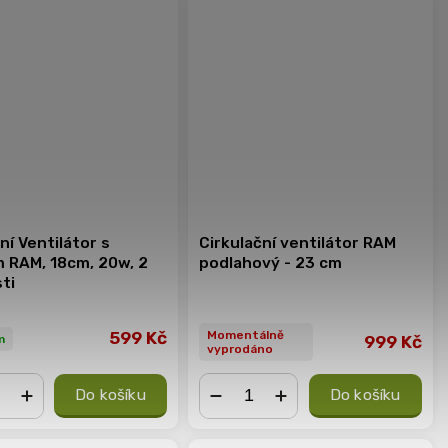
ní Ventilátor s
Cirkulační ventilátor RAM
m RAM, 18cm, 20w, 2
podlahový - 23 cm
ti
599 Kč
Momentálně
m
999 Kč
vyprodáno
Do košíku
Do košíku
+
−
+