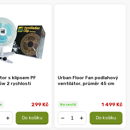
tor s klipsem PF
Urban Floor Fan podlahový
5w 2 rychlosti
ventilátor, průměr 45 cm
299 Kč
1 499 Kč
m
Na cestě
Do košíku
Do košíku
+
−
+