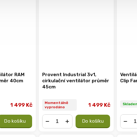
tilátor RAM
Provent Industrial 3v1,
Ventil
ůměr 40cm
cirkulační ventilátor průměr
Clip F
45cm
Momentálně
1 499 Kč
1 499 Kč
Sklade
vyprodáno
Do košíku
Do košíku
−
+
−