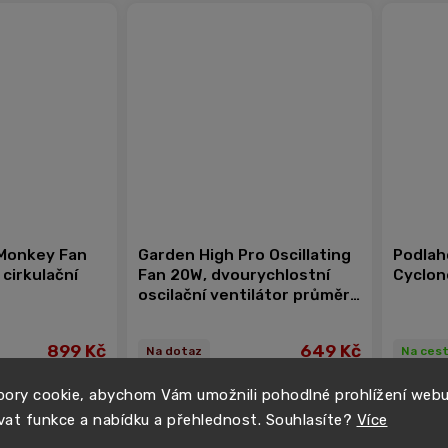
 Monkey Fan
Garden High Pro Oscillating
Podlah
cirkulační
Fan 20W, dvourychlostní
Cyclon
oscilační ventilátor průměr
20 cm
899 Kč
649 Kč
Na dotaz
Na ces
ory cookie, abychom Vám umožnili pohodlné prohlížení web
Do košíku
Do košíku
vat funkce a nabídku a přehlednost. Souhlasíte?
Více
−
+
−