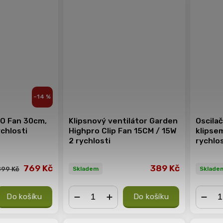
–14 %
O Fan 30cm,
Klipsnový ventilátor Garden
Oscilač
ychlosti
Highpro Clip Fan 15CM / 15W
klipse
2 rychlosti
rychlos
769 Kč
389 Kč
899 Kč
Skladem
Sklade
Do košíku
Do košíku
−
+
−