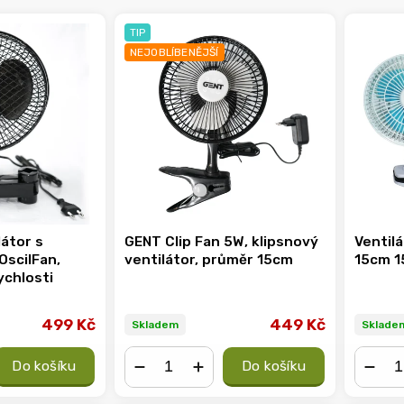
TIP
NEJOBLÍBENĚJŠÍ
látor s
GENT Clip Fan 5W, klipsnový
Ventilá
OscilFan,
ventilátor, průměr 15cm
15cm 1
ychlosti
499 Kč
449 Kč
Skladem
Sklade
Do košíku
Do košíku
−
+
−