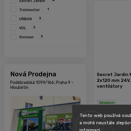
4
Secret Jardin
1
Trolmaster
3
URBAN
3
VDL
3
Vivosun
Nová Prodejna
Secret Jardin
2x120 mm 24V, 
Poděbradská 1099/166, Praha 9 -
ventilátory
Hloubětín
Skladem
Tento web používá soub
a mohli neustále zlepšo
−
+
informací