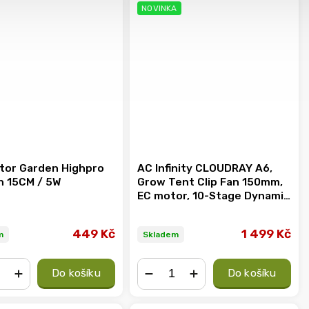
NOVINKA
átor Garden Highpro
AC Infinity CLOUDRAY A6,
an 15CM / 5W
Grow Tent Clip Fan 150mm,
EC motor, 10-Stage Dynamic
Wind Modes and Fan Speeds
449 Kč
1 499 Kč
m
Skladem
Do košíku
Do košíku
+
−
+