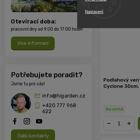
Nastavení
Otevírací doba:
pracovní dny od 9:00 do 17:00 hodin
Více informací
Potřebujete poradit?
Podlahový vent
Jsme tu pro vás!
Cyclone 30cm, 
info@higarden.cz
+420 777 968
Na cestě
622
−
+
Další kontakty