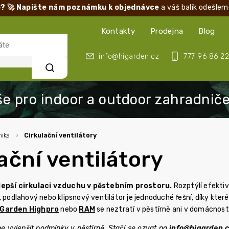
? 🚀 Napište nám poznámku k objednávce
a váš balík odešlem
Kontakty
Prodejna
Blog
info@higarden.cz
777 96 86 22
Hledat
ika
/
Cirkulační ventilátory
ační ventilátory
lepší cirkulaci vzduchu v pěstebním prostoru.
Rozptýlí efekti
, podlahový nebo klipsnový ventilátor je jednoduché řešní, díky kter
Garden Highpro
nebo
RAM
se neztratí v pěstírně ani v domácnosti
vylepšit podmínky v pěstírně. Stačí se ozvat na
info@higarden.