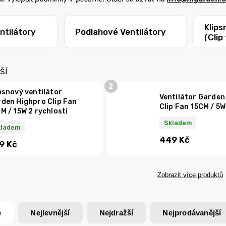
Klips
ntilátory
Podlahové Ventilátory
(Clip
ŠÍ
psnový ventilátor
Ventilátor Garden
den Highpro Clip Fan
Clip Fan 15CM / 5W
M / 15W 2 rychlosti
Skladem
kladem
449 Kč
9 Kč
Zobrazit více produktů
e
Nejlevnější
Nejdražší
Nejprodávanější