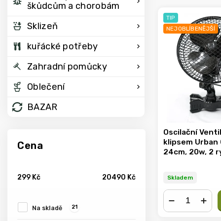
škůdcům a chorobám
TIP
Sklizeň
NEJOBLÍBENĚJŠÍ
kuřácké potřeby
Zahradní pomůcky
Oblečení
BAZAR
Oscilační Venti
klipsem Urban 
Cena
24cm, 20w, 2 r
299
Kč
20490
Kč
Skladem
21
Na skladě
−
+