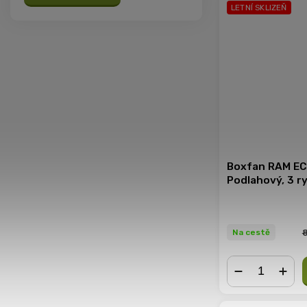
LETNÍ SKLIZEŇ
Boxfan RAM EC
Podlahový, 3 r
Na cestě
−
+