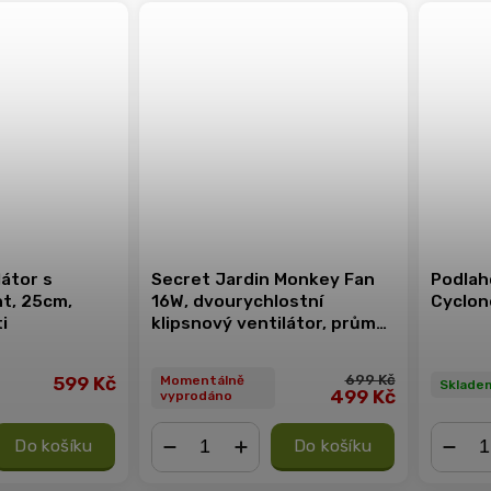
látor s
Secret Jardin Monkey Fan
Podlah
t, 25cm,
16W, dvourychlostní
Cyclon
i
klipsnový ventilátor, průměr
19 cm
699 Kč
599 Kč
Momentálně
Sklade
499 Kč
vyprodáno
Do košíku
Do košíku
−
+
−