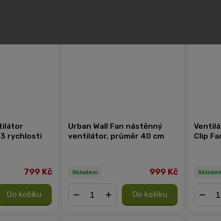
ilátor
Urban Wall Fan nástěnný
Ventil
3 rychlosti
ventilátor, průměr 40 cm
Clip F
799 Kč
999 Kč
Skladem
Sklade
Do košíku
Do košíku
−
+
−