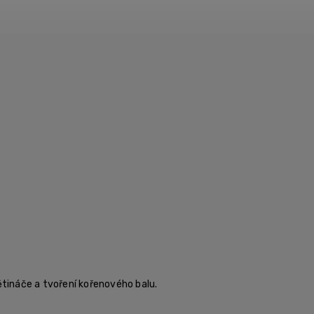
tináče a tvoření kořenového balu.