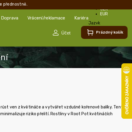
e přednostně.
CZK
EUR
Doprava
Vrácení/reklamace
Kariéra
Jazyk
Čeština
Prázdný košík
Čeština
Slovenčina
 růst ven z květináče a vytvářet vzdušné kořenové balíky. Tento
inimalizuje riziko přelití. Rostliny v Root Pot květináčích