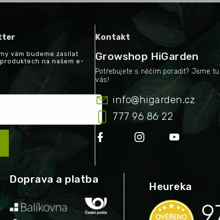
tter
Kontakt
a my vám budeme zasílat
Growshop HiGarden
 produktech na našem e-
info
@
higarden.cz
777 96 86 22
Doprava a platba
Heureka