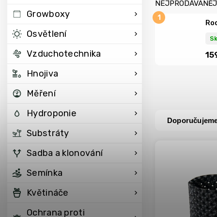
NEJPRODÁVANĚJ
Growboxy
Roo
Osvětlení
S
Vzduchotechnika
15
Hnojiva
Měření
Hydroponie
Doporučujem
Substráty
Sadba a klonování
Semínka
Květináče
Ochrana proti