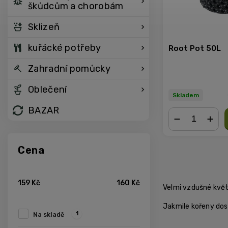
škůdcům a chorobám
Sklizeň
kuřácké potřeby
Root Pot 50L
Zahradní pomůcky
Oblečení
Skladem
BAZAR
−
+
Cena
159
Kč
160
Kč
Velmi vzdušné květ
Jakmile kořeny dos
1
Na skladě