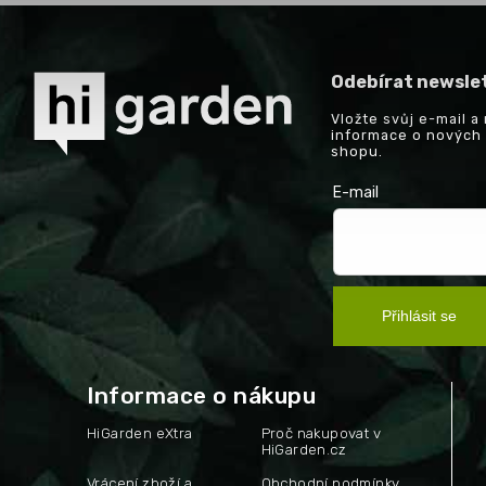
Odebírat newsle
Vložte svůj e-mail 
informace o nových
shopu.
E-mail
Přihlásit se
Informace o nákupu
HiGarden eXtra
Proč nakupovat v
HiGarden.cz
Vrácení zboží a
Obchodní podmínky