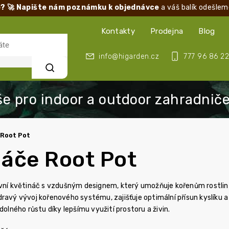
? 🚀 Napište nám poznámku k objednávce
a váš balík odešlem
Kontakty
Prodejna
Blog
info@higarden.cz
777 96 86 22
Hledat
Root Pot
náče Root Pot
ivní květináč s vzdušným designem, který umožňuje kořenům rostlin
ravý vývoj kořenového systému, zajišťuje optimální přísun kyslíku a m
dolného růstu díky lepšímu využití prostoru a živin.