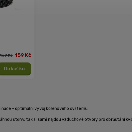
159 Kč
169 Kč
Do košíku
ináče - optimální vývoj kořenového systému.
áhnou stěny, tak si sami najdou vzduchové otvory pro obrůstání kvě