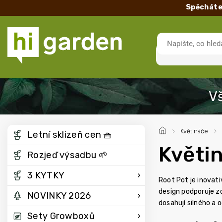
Spěcháte
/
Květináče
/
Letní sklizeň cen 🧺
Květi
Rozjeď výsadbu 🌱
3 KYTKY
Root Pot je inovat
design podporuje zd
NOVINKY 2026
dosahují silného a o
Sety Growboxů