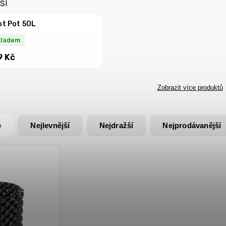
ŠÍ
t Pot 50L
kladem
9 Kč
Zobrazit více produktů
e
Nejlevnější
Nejdražší
Nejprodávanější