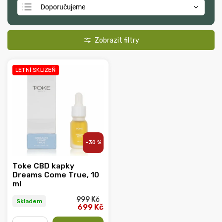
Doporučujeme
Nejlevnější
Nejdražší
Nejprodávanější
LETNÍ SKLIZEŇ
Abecedně
–30 %
Toke CBD kapky
Dreams Come True, 10
ml
999 Kč
Skladem
699 Kč