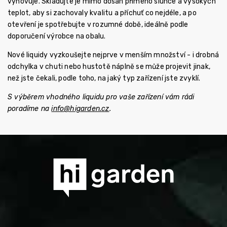
vyhovuje. Skladujte je mimo dosah přímého slunce a vysokých
teplot, aby si zachovaly kvalitu a příchuť co nejdéle, a po
otevření je spotřebujte v rozumné době, ideálně podle
doporučení výrobce na obalu.
Nové liquidy vyzkoušejte nejprve v menším množství - i drobná
odchylka v chuti nebo hustotě náplně se může projevit jinak,
než jste čekali, podle toho, na jaký typ zařízení jste zvyklí.
S výběrem vhodného liquidu pro vaše zařízení vám rádi
poradíme na
info@higarden.cz
.