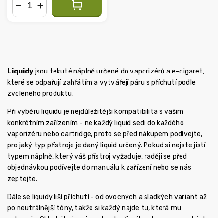
−
+
Liquidy
jsou tekuté náplně určené do
vaporizérů
a e-cigaret,
které se odpařují zahřátím a vytvářejí páru s příchutí podle
zvoleného produktu.
Při výběru liquidu je nejdůležitější kompatibilita s vaším
konkrétním zařízením - ne každý liquid sedí do každého
vaporizéru nebo cartridge, proto se před nákupem podívejte,
pro jaký typ přístroje je daný liquid určený. Pokud si nejste jistí
typem náplně, který váš přístroj vyžaduje, raději se před
objednávkou podívejte do manuálu k zařízení nebo se nás
zeptejte.
Dále se liquidy liší příchutí - od ovocných a sladkých variant až
po neutrálnější tóny, takže si každý najde tu, která mu