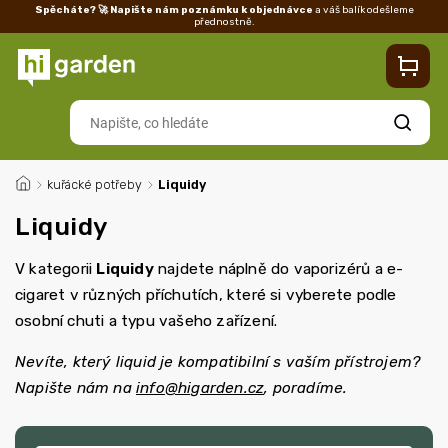
Spěcháte? 🚀 Napište nám poznámku k objednávce
a váš balík odešleme
přednostně.
Kontakty
Prodejna
Blog
Doprava
Vrácení/reklamace
Ka
Hledat
/
kuřácké potřeby
/
Liquidy
Liquidy
V kategorii
Liquidy
najdete náplně do vaporizérů a e-
cigaret v různých příchutích, které si vyberete podle
osobní chuti a typu vašeho zařízení.
Nevíte, který liquid je kompatibilní s vaším přístrojem?
Napište nám na
info@higarden.cz
, poradíme.