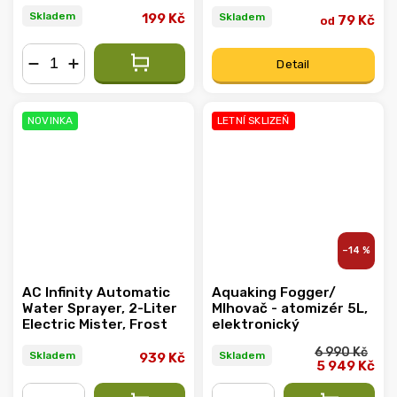
Skladem
Skladem
199 Kč
79 Kč
od
Detail
−
+
NOVINKA
LETNÍ SKLIZEŇ
–14 %
AC Infinity Automatic
Aquaking Fogger/
Water Sprayer, 2-Liter
Mlhovač - atomizér 5L,
Electric Mister, Frost
elektronický
6 990 Kč
Skladem
Skladem
939 Kč
5 949 Kč