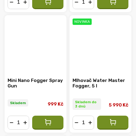
−
+
−
+
NOVINKA
Mini Nano Fogger Spray
Mlhovač Water Master
Gun
Fogger, 5 l
Skladem do
Skladem
999 Kč
5 990 Kč
3 dnů
−
+
−
+