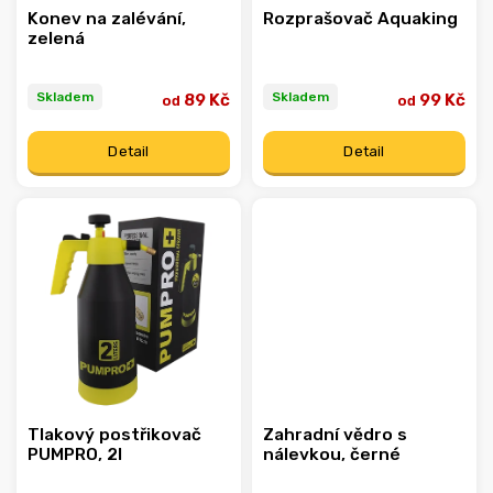
Konev na zalévání,
Rozprašovač Aquaking
zelená
Skladem
Skladem
89 Kč
99 Kč
od
od
Detail
Detail
Tlakový postřikovač
Zahradní vědro s
PUMPRO, 2l
nálevkou, černé