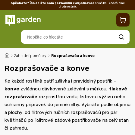
Spěcháte? 🚀 Napište nám poznámku k objednávce
a váš balík odešleme
přednostně.
Kontakty
Prodejna
Blog
Doprava
Vrácení/reklamace
Ka
Hledat
/
Zahradní pomůcky
/
Rozprašovače a konve
Rozprašovače a konve
Ke každé rostlině patří zálivka i pravidelný postřik -
konve
zvládnou dávkované zalévání s měrkou,
tlakové
rozprašovače
rozprostřou vodu, listovou výživu nebo
ochranný přípravek do jemné mlhy. Vybíráte podle objemu
a plochy: od 1litrových ručních rozprašovačů pro pár
květináčů po 16litrové zádové postřikovače na celý stan
či zahradu.