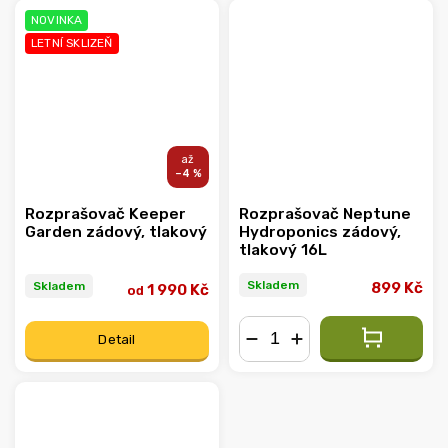
NOVINKA
LETNÍ SKLIZEŇ
–4 %
Rozprašovač Keeper
Rozprašovač Neptune
Garden zádový, tlakový
Hydroponics zádový,
tlakový 16L
Skladem
Skladem
899 Kč
1 990 Kč
od
Detail
−
+