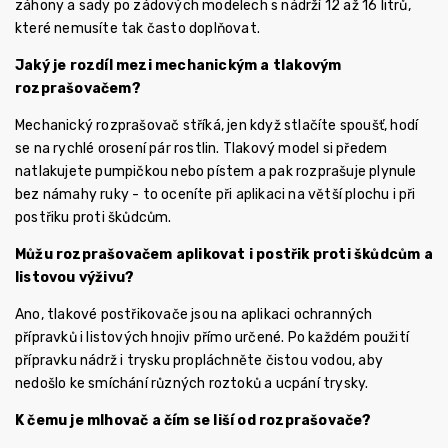
záhony a sady po zádových modelech s nádrží 12 až 16 litrů,
které nemusíte tak často doplňovat.
Jaký je rozdíl mezi mechanickým a tlakovým
rozprašovačem?
Mechanický rozprašovač stříká, jen když stlačíte spoušť, hodí
se na rychlé orosení pár rostlin. Tlakový model si předem
natlakujete pumpičkou nebo pístem a pak rozprašuje plynule
bez námahy ruky - to oceníte při aplikaci na větší plochu i při
postřiku proti škůdcům.
Můžu rozprašovačem aplikovat i postřik proti škůdcům a
listovou výživu?
Ano, tlakové postřikovače jsou na aplikaci ochranných
přípravků i listových hnojiv přímo určené. Po každém použití
přípravku nádrž i trysku propláchněte čistou vodou, aby
nedošlo ke smíchání různých roztoků a ucpání trysky.
K čemu je mlhovač a čím se liší od rozprašovače?