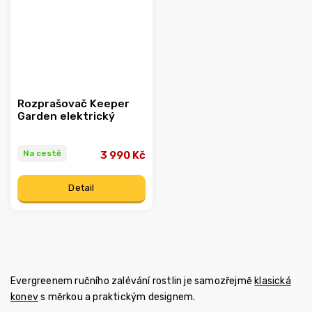
Rozprašovač Keeper
Garden elektrický
Na cestě
3 990 Kč
Detail
Evergreenem ručního zalévání rostlin je samozřejmě
klasická
konev
s měrkou a praktickým designem.