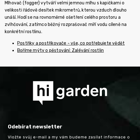
Mlhovač (fogger) vytváří velmi jemnou mlhu s kapičkami o
velikosti řádově desítek mikrometrů, kterou vzduch dlouho
unáší. Hodí se na rovnoměrné ošetření celého prostoru a
zvlhčování, zatímco běžný rozprašovač míří vodu cíleně na
konkrétní rostlinu.
Postřiky a postřikovače - vše, co potřebujete vědět
Boříme mýty o pěstování: Zalévání rostlin
Odebírat newsletter
Vložte svůj e-mail a my vám budeme zasílat informace o