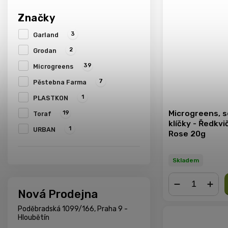
Značky
3
Garland
2
Grodan
39
Microgreens
7
Pěstebna Farma
1
PLASTKON
Microgreens, 
19
Toraf
klíčky - Ředkvi
1
URBAN
Rose 20g
Skladem
Nová Prodejna
−
+
Poděbradská 1099/166, Praha 9 -
Hloubětín