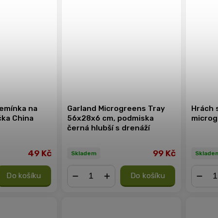
semínka na
Garland Microgreens Tray
Hrách s
čka China
56x28x6 cm, podmiska
microg
černá hlubší s drenáží
49 Kč
99 Kč
Skladem
Sklade
Do košíku
Do košíku
−
+
−