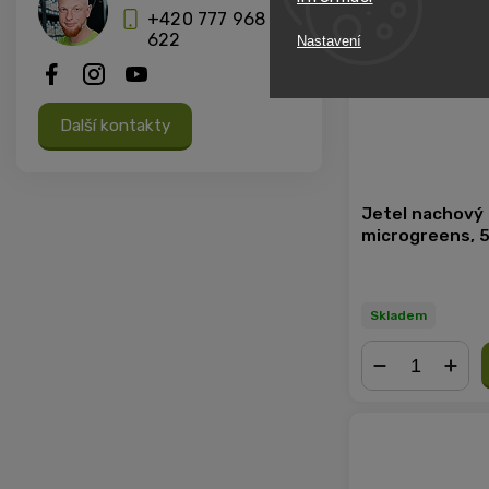
+420 777 968
622
Nastavení
Další kontakty
Jetel nachový
microgreens, 5
Skladem
−
+