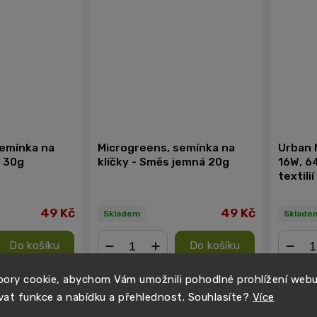
semínka na
Microgreens, semínka na
Urban 
a 30g
klíčky - Směs jemná 20g
16W, 6
textili
49 Kč
49 Kč
Skladem
Sklade
Do košíku
Do košíku
−
+
−
ory cookie, abychom Vám umožnili pohodlné prohlížení web
vat funkce a nabídku a přehlednost. Souhlasíte?
Více