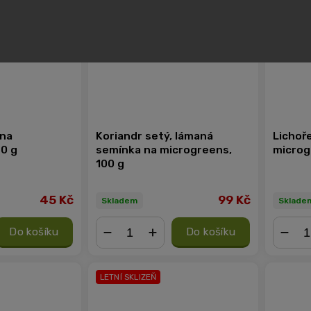
 na
Koriandr setý, lámaná
Lichoře
0 g
semínka na microgreens,
microg
100 g
45 Kč
99 Kč
Skladem
Sklade
Do košíku
Do košíku
−
+
−
LETNÍ SKLIZEŇ