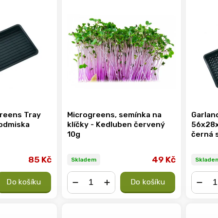
greens Tray
Microgreens, semínka na
Garlan
odmiska
klíčky - Kedluben červený
56x28x
10g
černá 
85 Kč
49 Kč
Skladem
Sklade
Do košíku
Do košíku
−
+
−