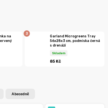
nka na
Garland Microgreens Tray
červený
56x28x3 cm, podmiska černá
s drenáží
Skladem
85 Kč
Abecedně