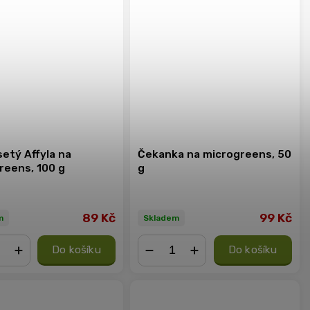
etý Affyla na
Čekanka na microgreens, 50
reens, 100 g
g
89 Kč
99 Kč
m
Skladem
Do košíku
Do košíku
+
−
+