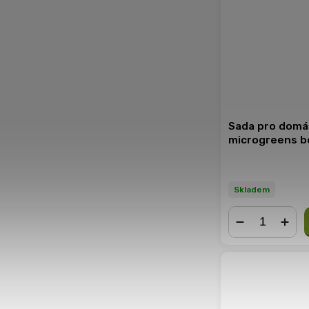
Sada pro domá
microgreens 
Skladem
−
+