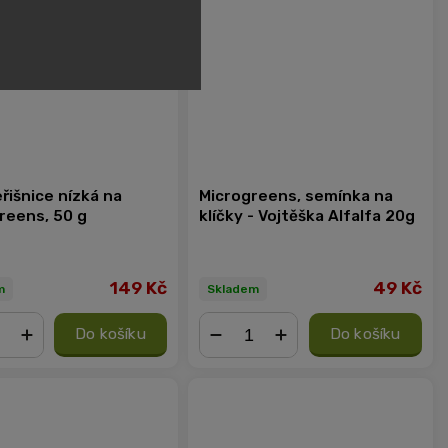
řišnice nízká na
Microgreens, semínka na
reens, 50 g
klíčky - Vojtěška Alfalfa 20g
149 Kč
49 Kč
m
Skladem
Do košíku
Do košíku
+
−
+