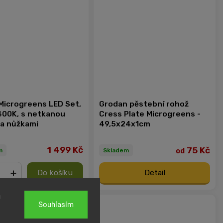
Microgreens LED Set,
Grodan pěstební rohož
400K, s netkanou
Cress Plate Microgreens -
í a nůžkami
49,5x24x1cm
1 499 Kč
75 Kč
od
m
Skladem
Do košíku
Detail
+
u
Souhlasím