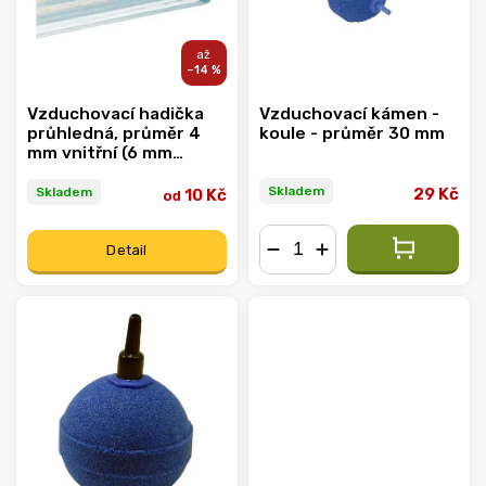
–14 %
Vzduchovací hadička
Vzduchovací kámen -
průhledná, průměr 4
koule - průměr 30 mm
mm vnitřní (6 mm
vnější)
Skladem
Skladem
29 Kč
10 Kč
od
Detail
−
+