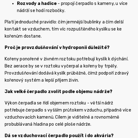
Rozvody a hadice
- propojí čerpadlo s kameny, u více
nádrží se hodí rozbočky.
Platí jednoduché pravidlo: čím jemnější bublinky a čím delší
kontakt se vzduchem, tím víc rozpuštěného kyslíku se ke
kořenům dostane.
Proč je provzdušňování v hydroponii důležité?
Kořeny ponořené v živném roztoku potřebují kyslík k dýchání.
Bez aerace by se v roztoku vyčerpal a kořeny by trpěly.
Provzdušňování dodává kyslík průběžně, čímž podpoří zdravý
kořenový systém a lepší příjem živin.
Jak velké čerpadlo zvolit podle objemu nádrže?
Výkon čerpadla se řídí objemem roztoku - větší nádrž
potřebuje čerpadlo s vyšším průtokem vzduchu, případně více
vzduchovacích kamenů. Cílem je viditelně a rovnoměrně
probublávaná hladina po celé ploše nádrže.
Dá se vzduchovací čerpadlo použít i do akvária?