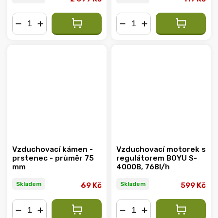
−
+
−
+
Vzduchovací kámen -
Vzduchovací motorek s
prstenec - průměr 75
regulátorem BOYU S-
mm
4000B, 768l/h
Skladem
Skladem
69 Kč
599 Kč