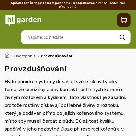
Spěcháte? 🚀 Napište nám poznámku k objednávce
a váš balík odešleme
přednostně.
Kontakty
Prodejna
Blog
Doprava
Vrácení/reklamace
Ka
Hledat
/
Hydroponie
/
Provzdušňování
Provzdušňování
Hydroponické systémy dosahují své efektivity díky
tomu, že umožňují přímý kontakt rostlinných kořenů s
živným roztokem a kyslíkem. Tato vlastnost je zásadní,
protože rostliny získávají potřebné živiny z roztoku,
který je dodáván přímo do jejich kořenového systému,
místo aby museli čerpat z půdy. Důležitost kyslíku
spočívá v jeho nezbytné úloze při respiraci kořenů a v