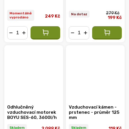
279 Kč
Momentálně
Na dotaz
249 Kč
199 Kč
vyprodáno
−
+
−
+
Odhlučněný
Vzduchovací kámen -
vzduchovací motorek
prstenec - průměr 125
BOYU SES-60, 3600l/h
mm
Skladem
Skladem
2 099 Kč
119 Kč