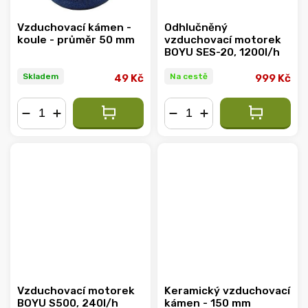
Vzduchovací kámen -
Odhlučněný
koule - průměr 50 mm
vzduchovací motorek
BOYU SES-20, 1200l/h
Skladem
Na cestě
49 Kč
999 Kč
−
+
−
+
Vzduchovací motorek
Keramický vzduchovací
BOYU S500, 240l/h
kámen - 150 mm