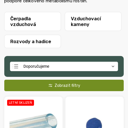
podpoře celkového metabolismu rostlin.
Čerpadla
Vzduchovací
vzduchová
kameny
Rozvody a hadice
Doporučujeme
Nejlevnější
Nejdražší
Nejprodávanější
LETNÍ SKLIZEŇ
Abecedně