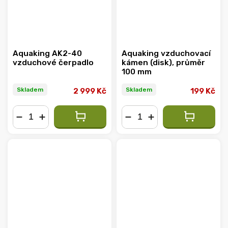
Aquaking AK2-40
Aquaking vzduchovací
vzduchové čerpadlo
kámen (disk), průměr
100 mm
Skladem
Skladem
2 999 Kč
199 Kč
−
+
−
+