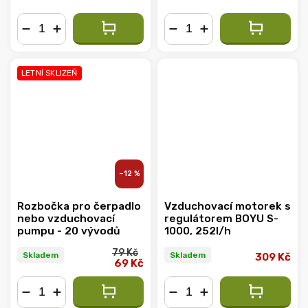
−
+
−
+
LETNÍ SKLIZEŇ
–12 %
Rozbočka pro čerpadlo
Vzduchovací motorek s
nebo vzduchovací
regulátorem BOYU S-
pumpu - 20 vývodů
1000, 252l/h
79 Kč
Skladem
Skladem
309 Kč
69 Kč