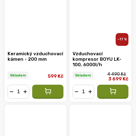
–17 %
Keramický vzduchovací
Vzduchovací
kámen - 200 mm
kompresor BOYU LK-
100, 6000l/h
4 490 Kč
Skladem
Skladem
599 Kč
3 699 Kč
−
+
−
+