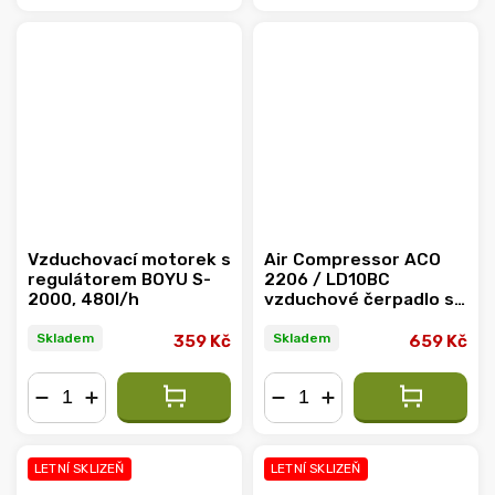
−
+
−
+
Vzduchovací motorek s
Air Compressor ACO
regulátorem BOYU S-
2206 / LD10BC
2000, 480l/h
vzduchové čerpadlo se
4 výstupy, 600 l/h
Skladem
Skladem
359 Kč
659 Kč
−
+
−
+
LETNÍ SKLIZEŇ
LETNÍ SKLIZEŇ