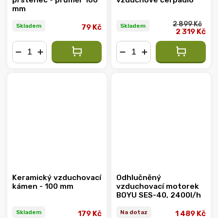
prstenec - průměr 100
vzduchové čerpadlo
mm
2 899 Kč
Skladem
Skladem
79 Kč
2 319 Kč
−
+
−
+
Keramický vzduchovací
Odhlučněný
kámen - 100 mm
vzduchovací motorek
BOYU SES-40, 2400l/h
Skladem
Na dotaz
179 Kč
1 489 Kč