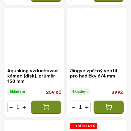
−
+
−
+
Aquaking vzduchovací
Jingye zpětný ventil
kámen (disk), průměr
pro hadičky 6/4 mm
150 mm
Skladem
Skladem
259 Kč
39 Kč
−
+
−
+
LETNÍ SKLIZEŇ