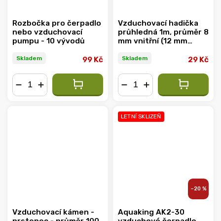
Rozbočka pro čerpadlo
Vzduchovací hadička
nebo vzduchovací
průhledná 1m, průměr 8
pumpu - 10 vývodů
mm vnitřní (12 mm
vnější)
Skladem
Skladem
99 Kč
29 Kč
−
+
−
+
LETNÍ SKLIZEŇ
–20 %
Vzduchovací kámen -
Aquaking AK2-30