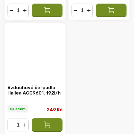
−
+
−
+
Vzduchové čerpadlo
Hailea ACO9601, 192l/h
Skladem
249 Kč
−
+