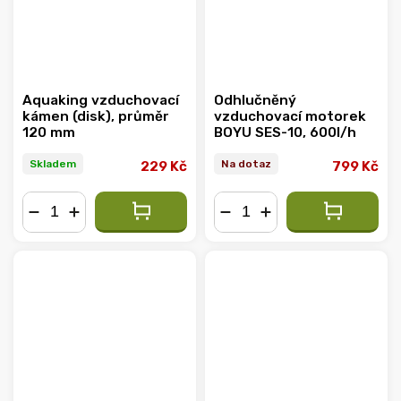
Aquaking vzduchovací
Odhlučněný
kámen (disk), průměr
vzduchovací motorek
120 mm
BOYU SES-10, 600l/h
Skladem
Na dotaz
229 Kč
799 Kč
−
+
−
+