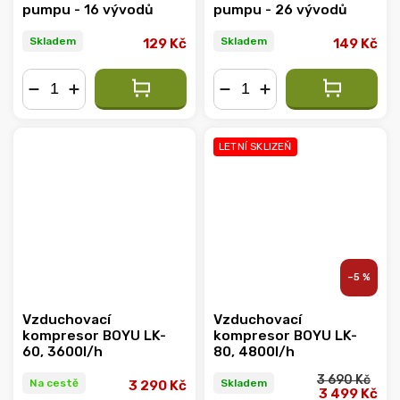
pumpu - 16 vývodů
pumpu - 26 vývodů
Skladem
Skladem
129 Kč
149 Kč
−
+
−
+
LETNÍ SKLIZEŇ
–5 %
Vzduchovací
Vzduchovací
kompresor BOYU LK-
kompresor BOYU LK-
60, 3600l/h
80, 4800l/h
3 690 Kč
Na cestě
Skladem
3 290 Kč
3 499 Kč