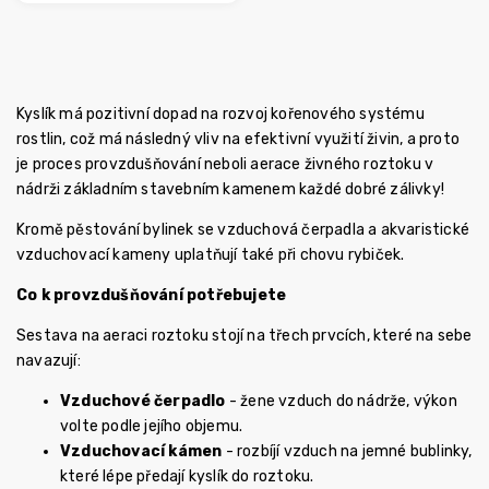
Kyslík má pozitivní dopad na rozvoj kořenového systému
rostlin, což má následný vliv na efektivní využití živin, a proto
je proces provzdušňování neboli aerace živného roztoku v
nádrži základním stavebním kamenem každé dobré zálivky!
Kromě pěstování bylinek se vzduchová čerpadla a akvaristické
vzduchovací kameny uplatňují také při chovu rybiček.
Co k provzdušňování potřebujete
Sestava na aeraci roztoku stojí na třech prvcích, které na sebe
navazují:
Vzduchové čerpadlo
- žene vzduch do nádrže, výkon
volte podle jejího objemu.
Vzduchovací kámen
- rozbíjí vzduch na jemné bublinky,
které lépe předají kyslík do roztoku.