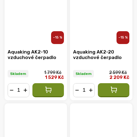
–15 %
–15 %
Aquaking AK2-10
Aquaking AK2-20
vzduchové čerpadlo
vzduchové čerpadlo
1 799 Kč
2 599 Kč
Skladem
Skladem
1 529 Kč
2 209 Kč
−
+
−
+