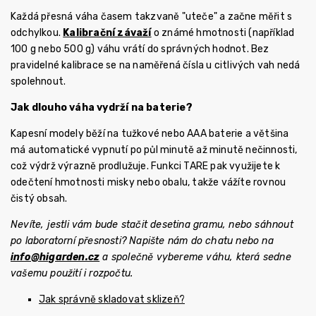
Každá přesná váha časem takzvaně "uteče" a začne měřit s
odchylkou.
Kalibrační závaží
o známé hmotnosti (například
100 g nebo 500 g) váhu vrátí do správných hodnot. Bez
pravidelné kalibrace se na naměřená čísla u citlivých vah nedá
spolehnout.
Jak dlouho váha vydrží na baterie?
Kapesní modely běží na tužkové nebo AAA baterie a většina
má automatické vypnutí po půl minutě až minutě nečinnosti,
což výdrž výrazně prodlužuje. Funkci TARE pak využijete k
odečtení hmotnosti misky nebo obalu, takže vážíte rovnou
čistý obsah.
Nevíte, jestli vám bude stačit desetina gramu, nebo sáhnout
po laboratorní přesnosti? Napište nám do chatu nebo na
info@higarden.cz
a společně vybereme váhu, která sedne
vašemu použití i rozpočtu.
Jak správně skladovat sklizeň?