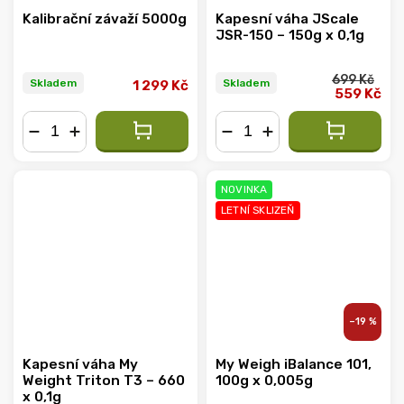
Kalibrační závaží 5000g
Kapesní váha JScale
JSR-150 – 150g x 0,1g
699 Kč
Skladem
Skladem
1 299 Kč
559 Kč
−
+
−
+
NOVINKA
LETNÍ SKLIZEŇ
–19 %
Kapesní váha My
My Weigh iBalance 101,
Weight Triton T3 – 660
100g x 0,005g
x 0,1g