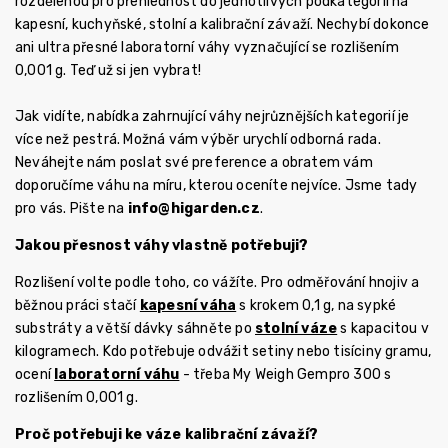
rozdělenou pro přehlednost do jednotlivých podkategorií na
kapesní, kuchyňské, stolní a kalibrační závaží. Nechybí dokonce
ani ultra přesné laboratorní váhy vyznačující se rozlišením
0,001 g. Teď už si jen vybrat!
Jak vidíte, nabídka zahrnující váhy nejrůznějších kategorií je
více než pestrá. Možná vám výběr urychlí odborná rada.
Neváhejte nám poslat své preference a obratem vám
doporučíme váhu na míru, kterou oceníte nejvíce. Jsme tady
pro vás. Pište na
info@higarden.cz
.
Jakou přesnost váhy vlastně potřebuji?
Rozlišení volte podle toho, co vážíte. Pro odměřování hnojiv a
běžnou práci stačí
kapesní váha
s krokem 0,1 g, na sypké
substráty a větší dávky sáhněte po
stolní váze
s kapacitou v
kilogramech. Kdo potřebuje odvážit setiny nebo tisíciny gramu,
ocení
laboratorní váhu
- třeba My Weigh Gempro 300 s
rozlišením 0,001 g.
Proč potřebuji ke váze kalibrační závaží?