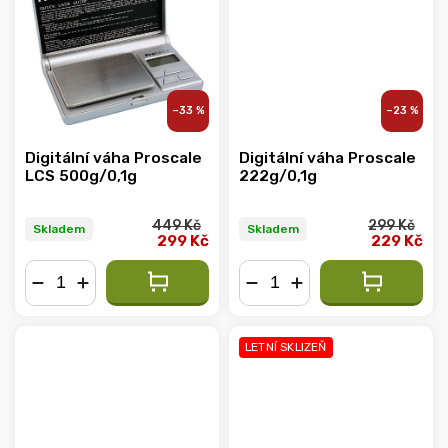
–33 %
–23 %
Digitální váha Proscale
Digitální váha Proscale
LCS 500g/0,1g
222g/0,1g
449 Kč
299 Kč
Skladem
Skladem
299 Kč
229 Kč
−
+
−
+
LETNÍ SKLIZEŇ