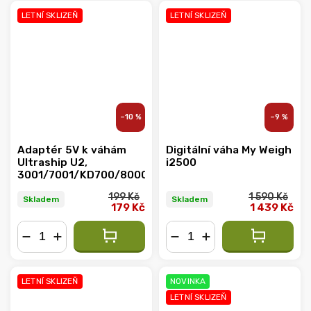
LETNÍ SKLIZEŇ
LETNÍ SKLIZEŇ
–10 %
–9 %
Adaptér 5V k váhám
Digitální váha My Weigh
Ultraship U2,
i2500
3001/7001/KD700/8000
199 Kč
1 590 Kč
Skladem
Skladem
179 Kč
1 439 Kč
−
+
−
+
LETNÍ SKLIZEŇ
NOVINKA
LETNÍ SKLIZEŇ