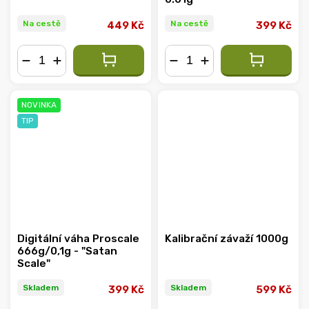
Na cestě
Na cestě
449 Kč
399 Kč
−
+
−
+
NOVINKA
TIP
Digitální váha Proscale
Kalibrační závaží 1000g
666g/0,1g - "Satan
Scale"
Skladem
Skladem
399 Kč
599 Kč