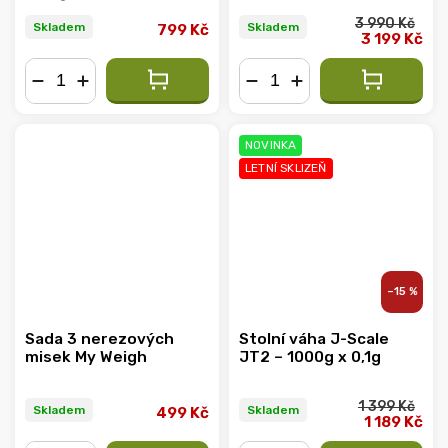
3 990 Kč
Skladem
Skladem
799 Kč
3 199 Kč
−
+
−
+
NOVINKA
LETNÍ SKLIZEŇ
–15 %
Sada 3 nerezových
Stolní váha J-Scale
misek My Weigh
JT2 – 1000g x 0,1g
1 399 Kč
Skladem
Skladem
499 Kč
1 189 Kč