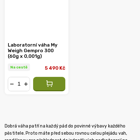
Laboratorní váha My
Weigh Gempro 300
(60g x 0,001g)
Na cestě
5 490 Kč
−
+
Dobrá váha patří na každý pád do povinné výbavy každého
pěstitele. Proto máte před sebou rovnou celou plejádu vah,