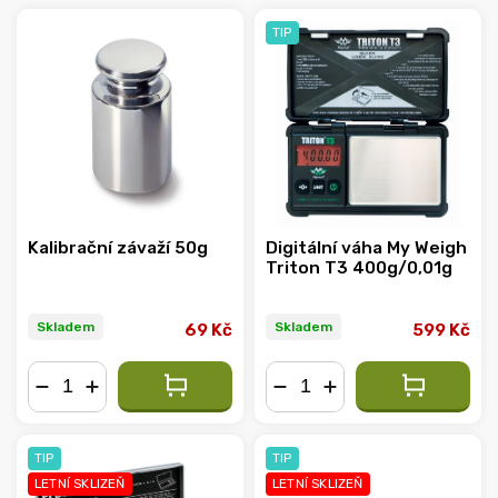
TIP
Abecedně
Kalibrační závaží 50g
Digitální váha My Weigh
Triton T3 400g/0,01g
Skladem
Skladem
69 Kč
599 Kč
−
+
−
+
TIP
TIP
LETNÍ SKLIZEŇ
LETNÍ SKLIZEŇ