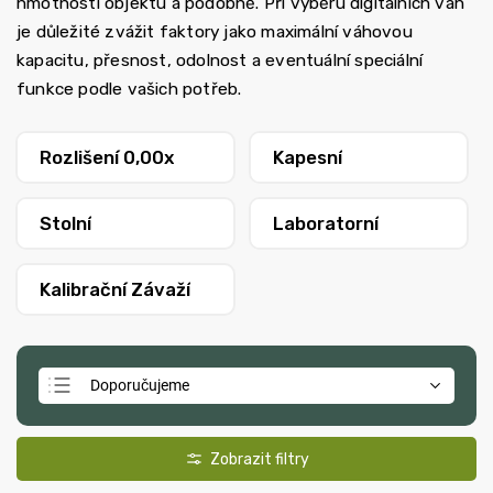
hmotnosti objektu a podobně. Při výběru digitálních vah
je důležité zvážit faktory jako maximální váhovou
kapacitu, přesnost, odolnost a eventuální speciální
funkce podle vašich potřeb.
Rozlišení 0,00x
Kapesní
Stolní
Laboratorní
Kalibrační Závaží
Doporučujeme
Nejlevnější
Nejdražší
Nejprodávanější