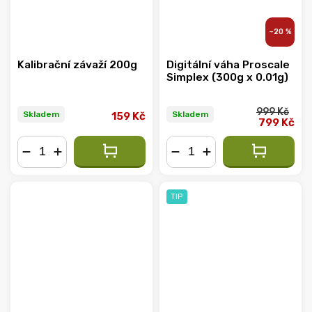
–20 %
Kalibrační závaží 200g
Digitální váha Proscale
Simplex (300g x 0.01g)
999 Kč
Skladem
Skladem
159 Kč
799 Kč
−
+
−
+
TIP