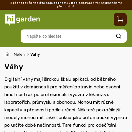
Spěcháte? 🚀 Napište nám poznámku k objednávce
a váš balík odešleme
přednostně.
Kontakty
Prodejna
Blog
Doprava
Vrácení/reklamace
Ka
Hledat
/
Měření
/
Váhy
Váhy
Digitální váhy mají širokou škálu aplikací, od běžného
použití v domácnosti pro měření potravin nebo osobní
hmotnosti až po profesionální využití v lékařství,
laboratořích, průmyslu a obchodu. Mohou mít různé
kapacity a přesnosti podle určení. Některé pokročilejší
modely mohou mít také funkce jako automatické vypnutí
po určité době nečinnosti, Tare funkci pro odečítání