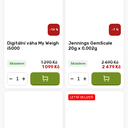
–14 %
–7 %
Digitální váha My Weigh
Jennings GemScale
i5000
20g x 0,002g
1 290 Kč
2 690 Kč
Skladem
Skladem
1 099 Kč
2 479 Kč
−
+
−
+
LETNÍ SKLIZEŇ