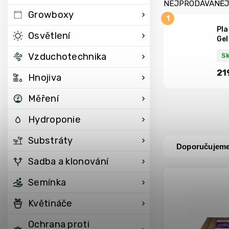
NEJPRODÁVANĚJ
Growboxy
Pla
Osvětlení
Gel
Vzduchotechnika
S
21
Hnojiva
Měření
Hydroponie
Substráty
Doporučujem
Sadba a klonování
Semínka
Květináče
Ochrana proti