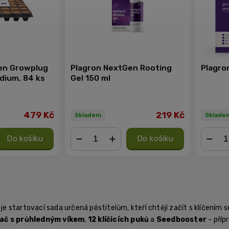
en Growplug
Plagron NextGen Rooting
Plagro
dium, 84 ks
Gel 150 ml
479 Kč
219 Kč
Skladem
Sklade
Do košíku
Do košíku
−
+
−
je startovací sada určená pěstitelům, kteří chtějí začít s klíčením
ač s průhledným víkem
,
12 klíčicích puků
a
Seedbooster
- přípr