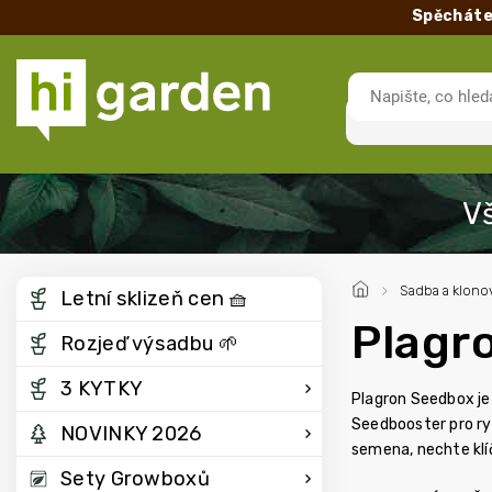
Spěcháte
/
Sadba a klono
Letní sklizeň cen 🧺
Plagr
Rozjeď výsadbu 🌱
3 KYTKY
Plagron Seedbox je 
Seedbooster pro ryc
NOVINKY 2026
semena, nechte klí
Sety Growboxů