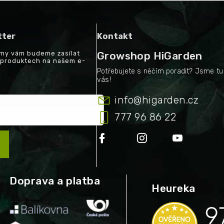
tter
Kontakt
a my vám budeme zasílat
Growshop HiGarden
 produktech na našem e-
info
@
higarden.cz
777 96 86 22
Doprava a platba
Heureka