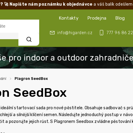
? 🚀 Napište nám poznámku k objednávce
a váš balík odešlem
Kontakty
Prodejna
Blog
info@higarden.cz
777 96 86 22
Hledat
vání
/
Plagron SeedBox
on SeedBox
ideální startovací sada pro nové pěstitele. Obsahuje sadbovač s prů
hlejší a silnější klíčení semen. Následujte jednoduchý postup v náv
čit a pozorujte jejich růst. S Plagronem Seedbox zvládne pěstování 