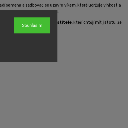
asadí semena a sadbovač se uzavře víkem, které udržuje vlhkost a
bez nutnosti sadbovač otevírat.
u
 proto hlavně pro
začínající pěstitele
, kteří chtějí mít jistotu, že
Souhlasím
ovač používat opakovaně.
fo@higarden.cz
.