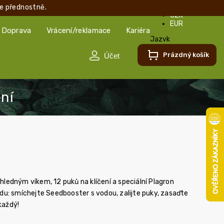
e přednostně.
CZK
EUR
Doprava
Vrácení/reklamace
Kariéra
Jazyk
Čeština
Prázdný košík
Čeština
Slovenčina
hledným víkem, 12 puků na klíčení a speciální Plagron
odu: smíchejte Seedbooster s vodou, zalijte puky, zasaďte
každý!