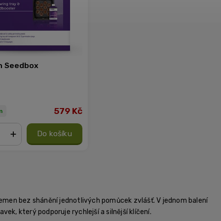
n Seedbox
579 Kč
m
Do košíku
+
 semen bez shánění jednotlivých pomůcek zvlášť. V jednom balení
avek, který podporuje rychlejší a silnější klíčení.