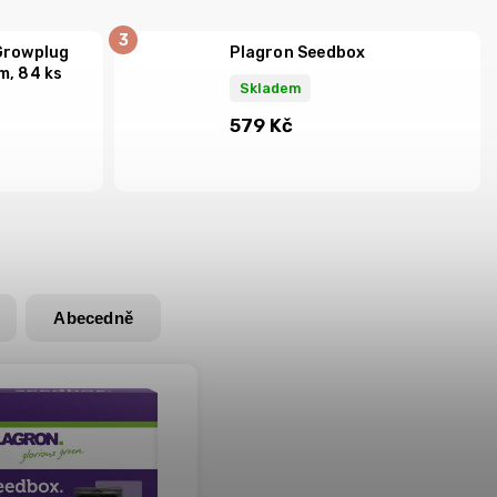
Growplug
Plagron Seedbox
m, 84 ks
Skladem
579 Kč
Abecedně