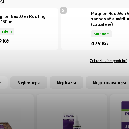
ŠÍ
Plagron NextGen 
gron NextGen Rooting
sadbovač a médiu
 150 ml
(zabalené)
kladem
Skladem
9 Kč
479 Kč
Zobrazit více produktů
e
Nejlevnější
Nejdražší
Nejprodávanější