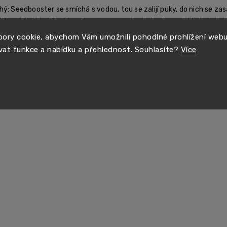
ý: Seedbooster se smíchá s vodou, tou se zalijí puky, do nich se z
klíčení. Průhledné víko zároveň umožňuje sledovat první fázi růstu 
ory cookie, abychom Vám umožnili pohodlné prohlížení web
, aby zvládla celý proces od zasazení až po první klíčky - vhodná je
vat funkce a nabídku a přehlednost. Souhlasíte?
Více
postupu nechybí.
o Seedbooster dojdou, lze je později dokoupit samostatně a sadb
 vyklíčení - přesazením a výživou sazenic - vám rádi poradíme na
in