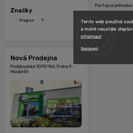
Postup je jednoduch
Značky
teplo potřebné pro 
3
Plagron
Tento web používá soub
Sada je stavěná tak
a mohli neustále zlepšo
jim nic z běžného 
informací
Pokud vám puky neb
Nastavení
S dalšími kroky po
Nová Prodejna
Poděbradská 1099/166, Praha 9 -
Hloubětín