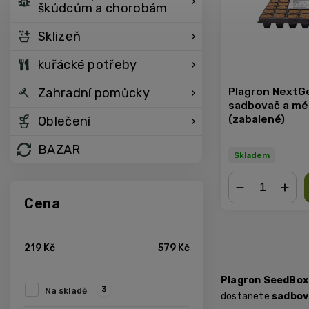
škůdcům a chorobám
Sklizeň
kuřácké potřeby
Plagron NextG
Zahradní pomůcky
sadbovač a mé
(zabalené)
Oblečení
BAZAR
Skladem
Cena
−
+
219
Kč
579
Kč
Plagron SeedBox
3
Na skladě
dostanete
sadbov