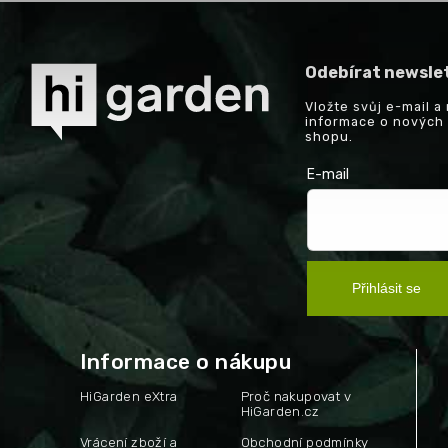
Odebírat newsle
Vložte svůj e-mail 
informace o nových
shopu.
E-mail
Přihlásit se
Informace o nákupu
HiGarden eXtra
Proč nakupovat v
HiGarden.cz
Vrácení zboží a
Obchodní podmínky