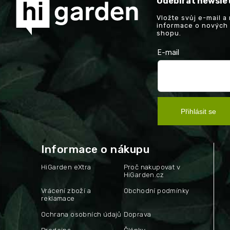
Odebírat newsle
Vložte svůj e-mail 
informace o nových
shopu.
E-mail
Přihlásit se
Informace o nákupu
HiGarden eXtra
Proč nakupovat v
HiGarden.cz
Vrácení zboží a
Obchodní podmínky
reklamace
Ochrana osobních údajů
Doprava