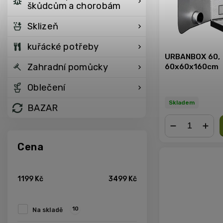
škůdcům a chorobám
Sklizeň
kuřácké potřeby
URBANBOX 60,
Zahradní pomůcky
60x60x160cm
Oblečení
Skladem
BAZAR
−
+
Cena
1199
Kč
3499
Kč
10
Na skladě