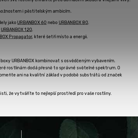
m možnostem i pěstitelským ambicím.
dely jako
URBANBOX 60
nebo
URBANBOX 80
.
e
URBANBOX 120
.
BOX Propagator
, které šetří místo a energii.
ební boxy URBANBOX kombinovat s osvědčeným vybavením.
teré rostlinám dodá přesně to správné světelné spektrum. O
omeňte ani na kvalitní základ v podobě substrátů od značek
ti, že vytváříte to nejlepší prostředí pro vaše rostliny.