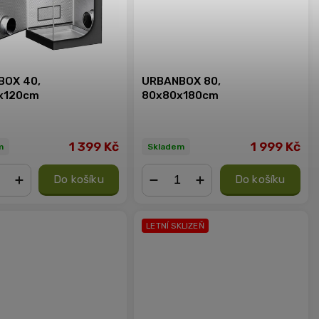
BOX 40,
URBANBOX 80,
x120cm
80x80x180cm
1 399 Kč
1 999 Kč
m
Skladem
Do košíku
Do košíku
+
−
+
LETNÍ SKLIZEŇ