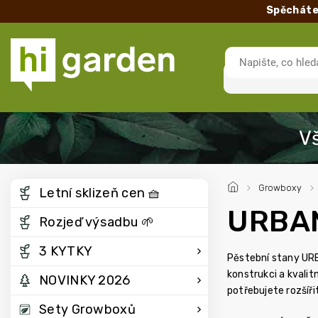
Spěcháte
/
Growboxy
/
Letní sklizeň cen 🧺
URBA
Rozjeď výsadbu 🌱
3 KYTKY
Pěstební stany URBA
konstrukci a kvalit
NOVINKY 2026
potřebujete rozšíř
Sety Growboxů