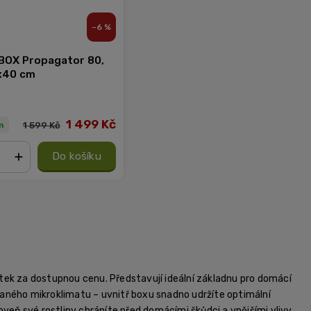
–6 %
OX Propagator 80,
x40 cm
1 499 Kč
1 599 Kč
m
Do košíku
+
tek za dostupnou cenu. Představují ideální základnu pro domácí
ovaného mikroklimatu – uvnitř boxu snadno udržíte optimální
roveň své rostliny chráníte před domácími škůdci a vnějšími vlivy.