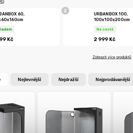
ŠÍ
BANBOX 60,
URBANBOX 100,
x60x160cm
100x100x200cm
kladem
Na cestě
599 Kč
2 999 Kč
Zobrazit více produktů
e
Nejlevnější
Nejdražší
Nejprodávanější