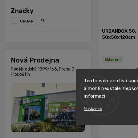
Značky
11
URBAN
URBANBOX 50,
50x50x120cm
Nová Prodejna
Skladem
Poděbradská 1099/166, Praha 9 -
Hloubětín
Tento web používá soub
−
+
a mohli neustále zlepšo
LETNÍ SKLIZEŇ
informací
Nastavení