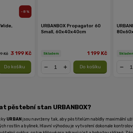
–8 %
Wide,
URBANBOX Propagator 60
URBANB
m
Small, 60x40x40cm
80x60
3 199 Kč
1 199 Kč
9 Kč
Skladem
Sklade
Do košíku
Do košíku
−
+
−
rat pěstební stan URBANBOX?
čky
URBAN
jsou navrženy tak, aby pěstitelům nabídly maximální uži
ch rostlin a bylinek. Hlavní výhodou je vytvoření dokonale kontrol
světelný cyklus, což je klíčové pro zdravý růst a bohatou sklizeň. Zá