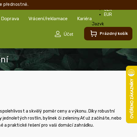
e přednostně.
CZK
EUR
Doprava
Vrácení/reklamace
Kariéra
Jazyk
Čeština
Prázdný košík
Čeština
Slovenčina
 spolehlivost a skvělý poměr ceny a výkonu. Díky robustní
 jednoletých rostlin, bylinek či zeleniny.Ať už začínáte, nebo
 a praktické řešení pro vaši domácí zahrádku.