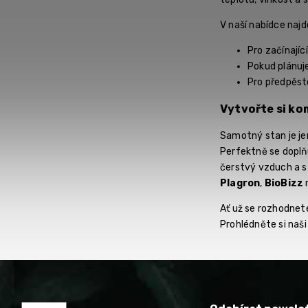
V naší nabídce naj
Pro začínajíc
Pokud plánuje
Pro předpěst
Vytvořte si ko
Samotný stan je j
Perfektně se doplň
čerstvý vzduch a st
Plagron
,
BioBizz
Ať už se rozhodnete
Prohlédněte si naš