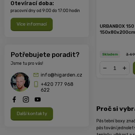
Otevírací doba:
pracovní dny od 9:00 do 17:00 hodin
Více informací
URBANBOX 150 
150x80x200c
Potřebujete poradit?
3 49
Skladem
Jsme tu pro vás!
info@higarden.cz
−
+
+420 777 968
622
Proč si vyb
Další kontakty
Pěstební boxy zna
pěstování jednoletý
teplotu, vlhkost a 