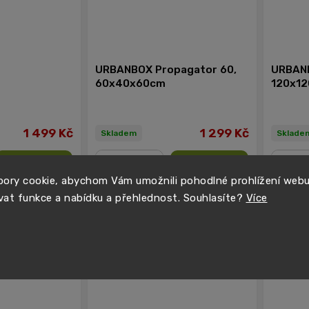
URBANBOX Propagator 60,
URBANB
60x40x60cm
120x1
1 499 Kč
1 299 Kč
Skladem
Sklade
Do košíku
Do košíku
ory cookie, abychom Vám umožnili pohodlné prohlížení web
−
+
−
vat funkce a nabídku a přehlednost. Souhlasíte?
Více
LETNÍ S