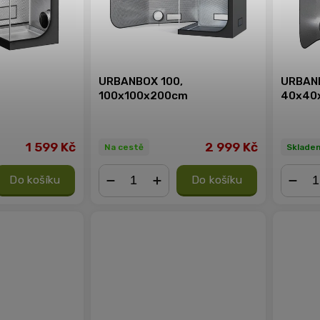
URBANBOX 100,
URBAN
100x100x200cm
40x40
1 599 Kč
2 999 Kč
Na cestě
Sklade
Do košíku
Do košíku
−
+
−