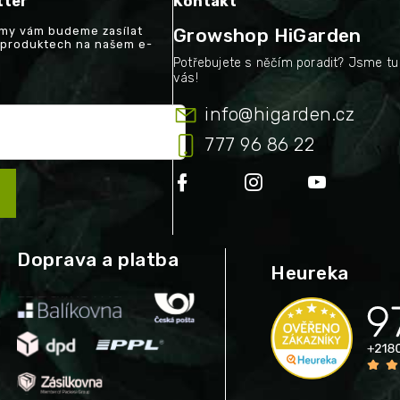
tter
Kontakt
a my vám budeme zasílat
Growshop HiGarden
 produktech na našem e-
info
@
higarden.cz
777 96 86 22
Doprava a platba
Heureka