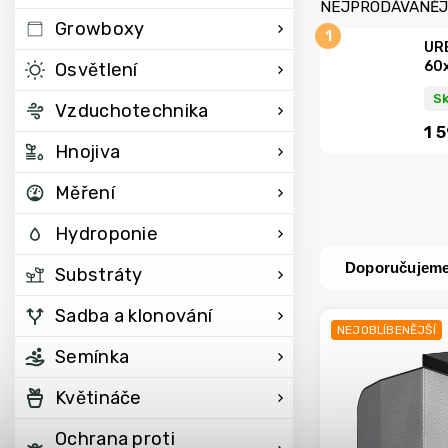
NEJPRODÁVANĚJ
Growboxy
UR
60
Osvětlení
S
Vzduchotechnika
1 
Hnojiva
Měření
Hydroponie
Doporučujem
Substráty
Sadba a klonování
NEJOBLÍBENĚJŠÍ
Semínka
Květináče
Ochrana proti