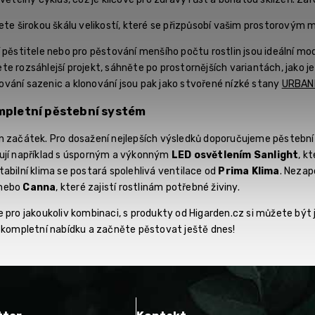
dete širokou škálu velikostí, které se přizpůsobí vašim prostorový
í pěstitele nebo pro pěstování menšího počtu rostlin jsou ideální mo
te rozsáhlejší projekt, sáhněte po prostornějších variantách, jako j
ování sazenic a klonování jsou pak jako stvořené nízké stany
URBAN
mpletní pěstební systém
en začátek. Pro dosažení nejlepších výsledků doporučujeme pěst
ují například s úsporným a výkonným
LED osvětlením Sanlight
, k
abilní klima se postará spolehlivá ventilace od
Prima Klima
. Nezap
nebo
Canna
, které zajistí rostlinám potřebné živiny.
 pro jakoukoliv kombinaci, s produkty od Higarden.cz si můžete být jis
i kompletní nabídku a začněte pěstovat ještě dnes!