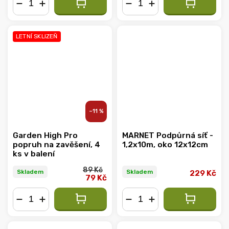
−
+
−
+
LETNÍ SKLIZEŇ
–11 %
Garden High Pro
MARNET Podpůrná síť -
popruh na zavěšení, 4
1,2x10m, oko 12x12cm
ks v balení
89 Kč
Skladem
Skladem
229 Kč
79 Kč
−
+
−
+