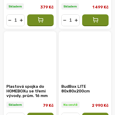
LED Light & Dual
Lenses
Skladem
Skladem
379 Kč
1 499 Kč
−
+
−
+
Plastová spojka do
BudBox LITE
HOMEBOXu se třemi
80x80x200cm
vývody, prům. 16 mm
Skladem
Na cestě
79 Kč
2 990 Kč