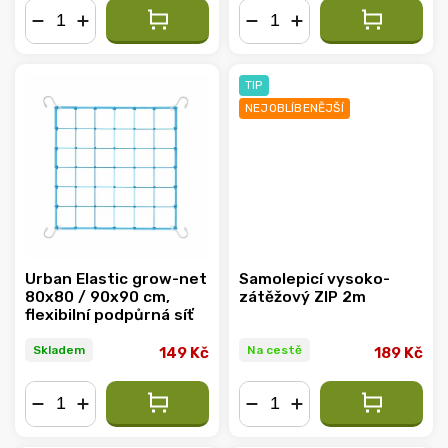
−
+
−
+
TIP
NEJOBLÍBENĚJŠÍ
Urban Elastic grow-net
Samolepicí vysoko-
80x80 / 90x90 cm,
zátěžový ZIP 2m
flexibilní podpůrná síť
Skladem
Na cestě
149 Kč
189 Kč
−
+
−
+