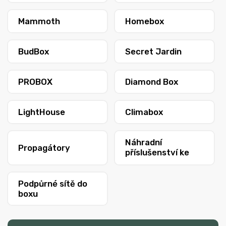
Mammoth
Homebox
BudBox
Secret Jardin
PROBOX
Diamond Box
LightHouse
Climabox
Náhradní
Propagátory
příslušenství ke
stanům
Podpůrné sítě do
boxu