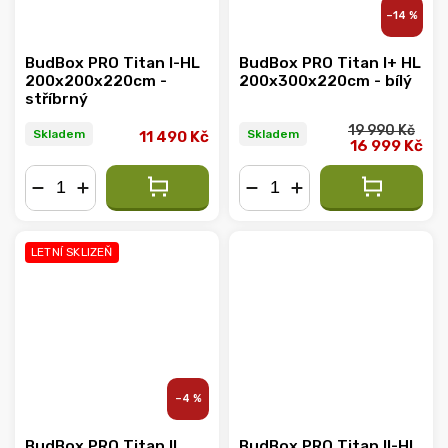
–14 %
BudBox PRO Titan I-HL
BudBox PRO Titan I+ HL
200x200x220cm -
200x300x220cm - bílý
stříbrný
19 990 Kč
Skladem
Skladem
11 490 Kč
16 999 Kč
−
+
−
+
LETNÍ SKLIZEŇ
–4 %
BudBox PRO Titan II
BudBox PRO Titan II-HL