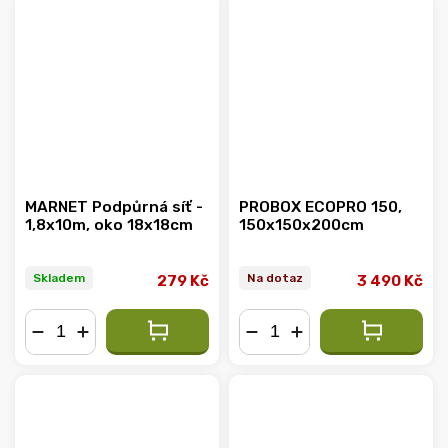
MARNET Podpůrná síť -
PROBOX ECOPRO 150,
1,8x10m, oko 18x18cm
150x150x200cm
Skladem
Na dotaz
279 Kč
3 490 Kč
−
+
−
+