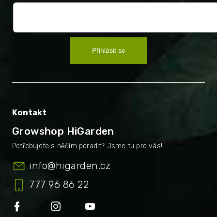
Přihlásit se
Kontakt
Growshop HiGarden
info
@
higarden.cz
777 96 86 22