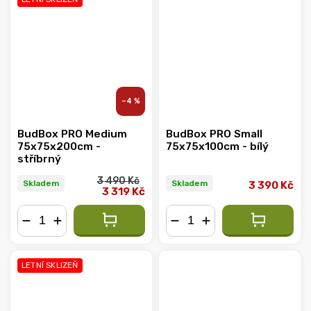
–4 %
BudBox PRO Medium
BudBox PRO Small
75x75x200cm -
75x75x100cm - bílý
stříbrný
3 490 Kč
Skladem
Skladem
3 390 Kč
3 319 Kč
−
+
−
+
LETNÍ SKLIZEŇ