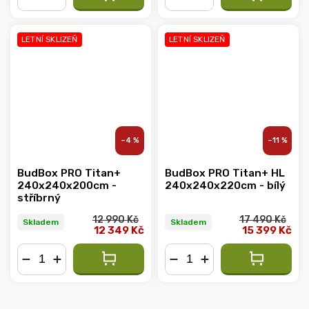
−
+
−
+
LETNÍ SKLIZEŇ
LETNÍ SKLIZEŇ
–4 %
–11 %
BudBox PRO Titan+
BudBox PRO Titan+ HL
240x240x200cm -
240x240x220cm - bílý
stříbrný
12 990 Kč
17 490 Kč
Skladem
Skladem
12 349 Kč
15 399 Kč
−
+
−
+