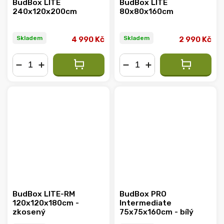
BudBox LITE
BudBox LITE
240x120x200cm
80x80x160cm
Skladem
Skladem
4 990 Kč
2 990 Kč
−
+
−
+
BudBox LITE-RM
BudBox PRO
120x120x180cm -
Intermediate
zkosený
75x75x160cm - bílý