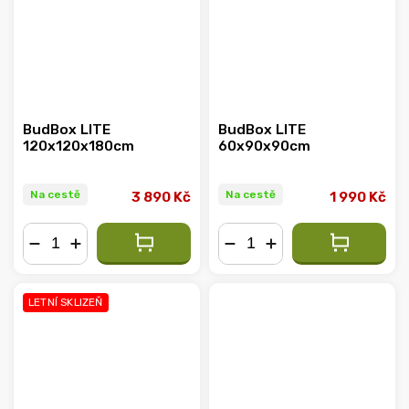
BudBox LITE
BudBox LITE
120x120x180cm
60x90x90cm
Na cestě
Na cestě
3 890 Kč
1 990 Kč
−
+
−
+
LETNÍ SKLIZEŇ