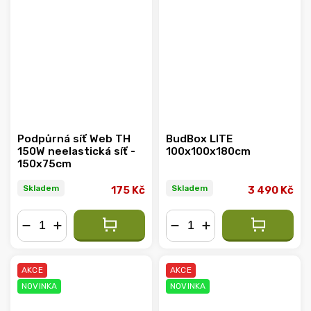
Podpůrná síť Web TH
BudBox LITE
150W neelastická síť -
100x100x180cm
150x75cm
Skladem
Skladem
175 Kč
3 490 Kč
−
+
−
+
AKCE
AKCE
NOVINKA
NOVINKA