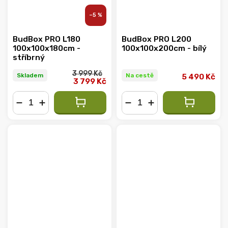
–5 %
BudBox PRO L180
BudBox PRO L200
100x100x180cm -
100x100x200cm - bílý
stříbrný
3 999 Kč
Skladem
Na cestě
5 490 Kč
3 799 Kč
−
+
−
+