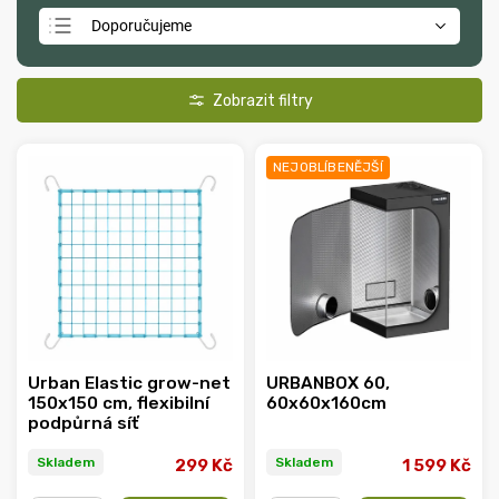
Doporučujeme
Nejlevnější
Nejdražší
Nejprodávanější
NEJOBLÍBENĚJŠÍ
Abecedně
Urban Elastic grow-net
URBANBOX 60,
150x150 cm, flexibilní
60x60x160cm
podpůrná síť
Skladem
Skladem
299 Kč
1 599 Kč