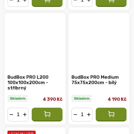
−
+
−
+
BudBox PRO L200
BudBox PRO Medium
100x100x200cm -
75x75x200cm - bílý
stříbrný
Skladem
Skladem
4 390 Kč
4 190 Kč
−
+
−
+
LETNÍ SKLIZEŇ