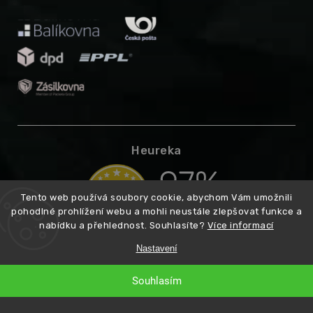
Heureka
Tento web používá soubory cookie, abychom Vám umožnili
pohodlné prohlížení webu a mohli neustále zlepšovat funkce a
nabídku a přehlednost. Souhlasíte?
Více informací
Nastavení
Souhlasím
Copyright 2026
Higarden.cz
. Všechna práva vyhrazena.
Vytvořil
Shoptet
Premium