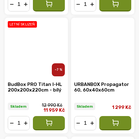
−
+
−
+
LETNÍ SKLIZEŇ
–7 %
BudBox PRO Titan I-HL
URBANBOX Propagator
200x200x220cm - bílý
60, 60x40x60cm
12 990 Kč
Skladem
Skladem
1 299 Kč
11 959 Kč
−
+
−
+