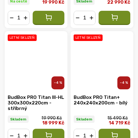
Na cestě
Skladem
19 990 Kč
22 990 Kč
−
+
−
+
LETNÍ SKLIZEŇ
LETNÍ SKLIZEŇ
–4 %
–4 %
BudBox PRO Titan III-HL
BudBox PRO Titan+
300x300x220cm -
240x240x200cm - bílý
stříbrný
19 990 Kč
15 490 Kč
Skladem
Skladem
18 999 Kč
14 719 Kč