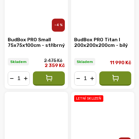
–4 %
BudBox PRO Small
BudBox PRO Titan I
75x75x100cm - stříbrný
200x200x200cm - bílý
2 475 Kč
Skladem
Skladem
11 990 Kč
2 359 Kč
−
+
−
+
LETNÍ SKLIZEŇ