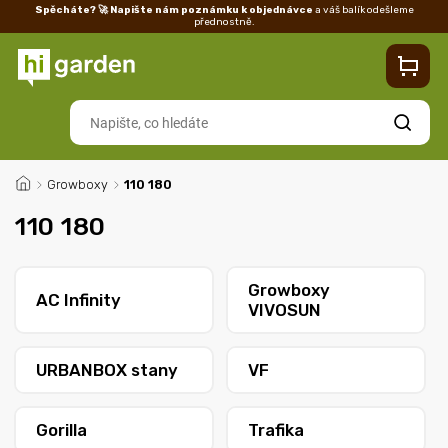
Spěcháte? 🚀 Napište nám poznámku k objednávce
a váš balík odešleme
přednostně.
Kontakty
Prodejna
Blog
Doprava
Vrácení/reklamace
Ka
Hledat
/
Growboxy
/
110 180
110 180
Growboxy
AC Infinity
VIVOSUN
URBANBOX stany
VF
Gorilla
Trafika