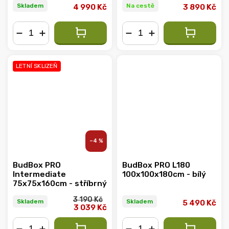
Skladem
Na cestě
4 990 Kč
3 890 Kč
−
+
−
+
LETNÍ SKLIZEŇ
–4 %
BudBox PRO
BudBox PRO L180
Intermediate
100x100x180cm - bílý
75x75x160cm - stříbrný
3 190 Kč
Skladem
Skladem
5 490 Kč
3 039 Kč