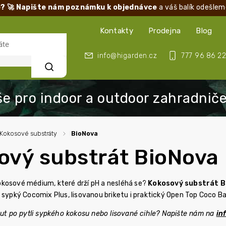
? 🚀 Napište nám poznámku k objednávce
a váš balík odešlem
Kontakty
Prodejna
Blog
info@higarden.cz
777 96 86 22
Hledat
Kokosové substráty
/
BioNova
ový substrát BioNova
kosové médium, které drží pH a nesléhá se?
Kokosový substrát 
 sypký Cocomix Plus, lisovanou briketu i praktický Open Top Coco Ba
nout po pytli sypkého kokosu nebo lisované cihle? Napište nám na
in