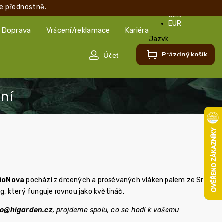
e přednostně.
CZK
EUR
Doprava
Vrácení/reklamace
Kariéra
Jazyk
Čeština
Prázdný košík
Čeština
Slovenčina
BioNova
pochází z drcených a prosévaných vláken palem ze Srí
g, který funguje rovnou jako květináč.
fo@higarden.cz
, projdeme spolu, co se hodí k vašemu