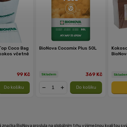
Top Coco Bag
BioNova Cocomix Plus 50L
Kokoso
ý kokos včetně
BioNov
99 Kč
369 Kč
Skladem
Sklade
Do košíku
Do košíku
−
+
 značka BioNova proslula na globálním trhu výjimečnou kvalitou svý