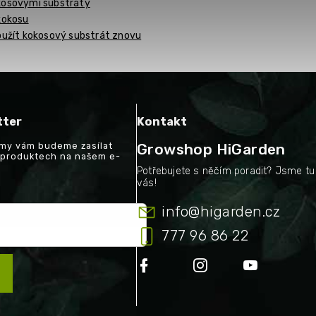
kosovými substráty
kokosu
oužít kokosový substrát znovu
tter
Kontakt
a my vám budeme zasílat
Growshop HiGarden
 produktech na našem e-
info
@
higarden.cz
777 96 86 22