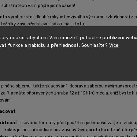
 substrátech vám půjde jedna báseň!
to výrobce stojí dlouhé roky intenzivního výzkumu i zkušeností z pě
tečníky zase představují sázku na jistotu.
anský stoprocentně kompostovatelný
Cocomix Plus
ověnčený certifikac
ory cookie, abychom Vám umožnili pohodlné prohlížení web
ňovat. Díky sofistikovaným metodám zpracování tento kokosový mix
vat funkce a nabídku a přehlednost. Souhlasíte?
Více
lem rostoucích v panenské přírodě Srí Lanky si udržují konzistentní 
roti ostatním kokosovým substrátům. U nás navíc pořídíte recyklov
lus
doporučujeme kombinovat s dvousložkovým hnojivem pro koko
lisovaném kokosu?
Kromě sypkého mixu nabízí BioNova i řešení, kte
plného objemu, takže skladování i doprava zaberou minimum prost
 zalít a máte připravených zhruba 12 až 13 litrů média, aniž byste hl
ování.
racovat
bobtnání
- lisované formáty před použitím jednoduše zalijete vodou
B
- kokos je inertní médium bez zásoby živin, proto ho od začátku pě
-Mag
- při zálivce reverzní osmózou počítejte s doplněním vápníku a 