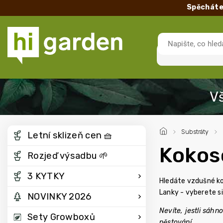
Spěcháte
/
Substráty
/
Letní sklizeň cen 🧺
Kokos
Rozjeď výsadbu 🌱
3 KYTKY
Hledáte vzdušné ko
Lanky - vyberete si
NOVINKY 2026
Nevíte, jestli sáh
Sety Growboxů
pěstování.