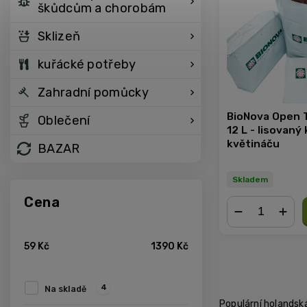
škůdcům a chorobám
Sklizeň
kuřácké potřeby
Zahradní pomůcky
BioNova Open 
Oblečení
12 L - lisovan
květináču
BAZAR
Skladem
Cena
−
+
59
Kč
1390
Kč
4
Na skladě
Populární holandská