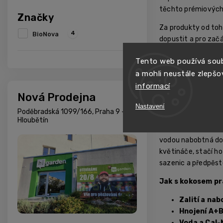
těchto prémiových
Značky
Za produkty od toho
4
BioNova
dopustit a pro začá
To platí i pro veg
Tento web používá soub
sotva stačíme dopl
a mohli neustále zlepšo
plodů kokosových pa
informací
menší sléhavost op
Nová Prodejna
Nastavení
Náš TIP:
Cocomix P
Poděbradská 1099/166, Praha 9 -
Hloubětín
Kdy sáhnout po 
vodou nabobtná do 
květináče, stačí ho
sazenic a předpěst
Jak s kokosem p
Zalití a na
Hnojení A+
Voda a Cal