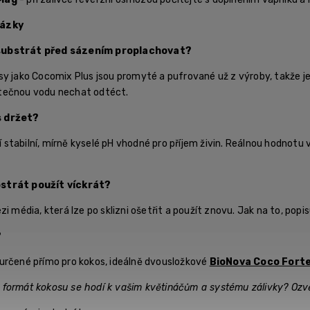
tázky
substrát před sázením proplachovat?
y jako Cocomix Plus jsou promyté a pufrované už z výroby, takže je r
tečnou vodu nechat odtéct.
s držet?
ží stabilní, mírně kyselé pH vhodné pro příjem živin. Reálnou hodnotu 
strát použít víckrát?
zi média, která lze po sklizni ošetřit a použít znovu. Jak na to, pop
?
určené přímo pro kokos, ideálně dvousložkové
BioNova Coco Forte
erý formát kokosu se hodí k vašim květináčům a systému zálivky? Oz