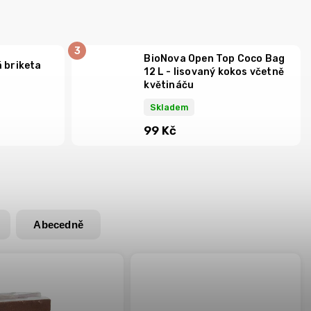
BioNova Open Top Coco Bag
 briketa
12 L - lisovaný kokos včetně
květináču
Skladem
99 Kč
Abecedně