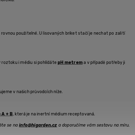
ovnou použitelné. U lisovaných briket stačí je nechat po zalití
v roztoku i médiu si pohlídáte
pH metrem
a v případě potřeby ji
isujeme v našich průvodcích níže.
 A + B
, která je na inertní médium receptovaná.
věte se na
info@higarden.cz
a doporučíme vám sestavu na míru.