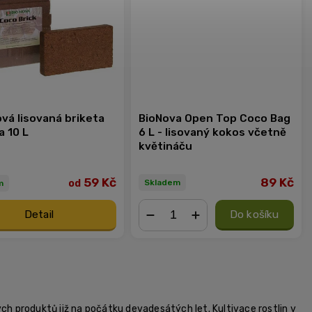
vá lisovaná briketa
BioNova Open Top Coco Bag
a 10 L
6 L - lisovaný kokos včetně
květináču
89 Kč
59 Kč
od
Skladem
m
Detail
Do košíku
−
+
ch produktů již na počátku devadesátých let. Kultivace rostlin v