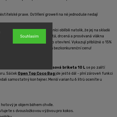
stitelské praxe. Ostřílení groweři na ně jednoduše nedají
í od RHP, který si naši zákazníci oblíbili natolik, že jej na skladě
u
 skvěle drží pH. Dokonale čistá, drcená a prosévaná vlákna
Souhlasím
kvalitu a vzdušnost i dlouho po otevření. Vykazují přibližně o 15%
atelné balení bez chemikálií za bezkonkurenční cenu!
s
BioNova Coco Forte A + B
.
rá šetří místo.
Lisovaná kokosová briketa 10 L
se po zalití
oru. Sáček
Open Top Coco Bag
jde ještě dál - plní zároveň funkci
edali samostatný kontejner. Menší variantu 6 litrů oceníte u
; hotový je objem během chvíle.
stujete s dvousložkovou výživou pro kokos.
hořčíku.