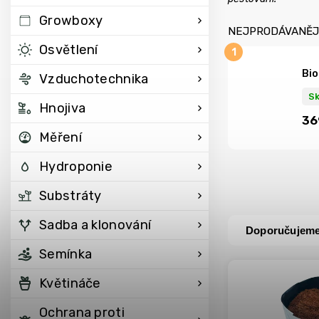
Growboxy
NEJPRODÁVANĚJ
Osvětlení
Bio
Vzduchotechnika
S
Hnojiva
36
Měření
Hydroponie
Substráty
Sadba a klonování
Doporučujem
Semínka
Květináče
Ochrana proti