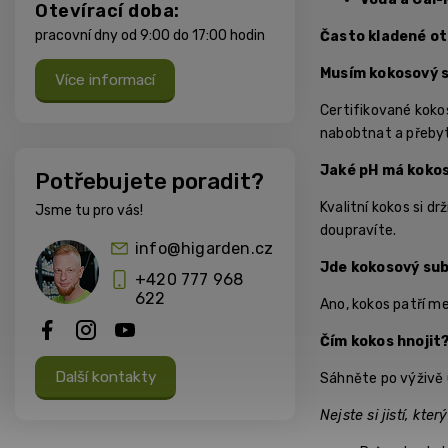
Otevírací doba:
pracovní dny od 9:00 do 17:00 hodin
Často kladené o
Musím kokosový 
Více informací
Certifikované kokos
nabobtnat a přeby
Jaké pH má koko
Potřebujete poradit?
Kvalitní kokos si dr
Jsme tu pro vás!
doupravíte.
info@higarden.cz
Jde kokosový sub
+420 777 968
622
Ano, kokos patří me
Čím kokos hnojit
Další kontakty
Sáhněte po výživě 
Nejste si jistí, kt