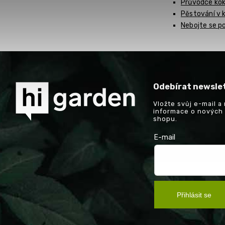
Průvodce ko
Pěstování v 
Nebojte se p
Odebírat newsle
Vložte svůj e-mail 
informace o nových
shopu.
E-mail
Přihlásit se