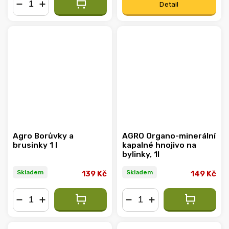
Detail
−
+
Agro Borůvky a
AGRO Organo-minerální
brusinky 1 l
kapalné hnojivo na
bylinky, 1l
Skladem
Skladem
139 Kč
149 Kč
−
+
−
+