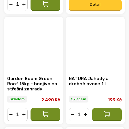
Detail
−
+
Garden Boom Green
NATURA Jahody a
Roof 15kg - hnojivo na
drobné ovoce 1 l
střešní zahrady
Skladem
Skladem
2 490 Kč
199 Kč
−
+
−
+