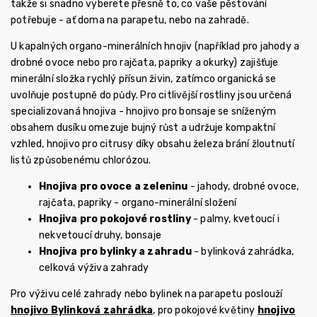
takže si snadno vyberete přesně to, co vaše pěstování
potřebuje - ať doma na parapetu, nebo na zahradě.
U kapalných organo-minerálních hnojiv (například pro jahody a
drobné ovoce nebo pro rajčata, papriky a okurky) zajišťuje
minerální složka rychlý přísun živin, zatímco organická se
uvolňuje postupně do půdy. Pro citlivější rostliny jsou určená
specializovaná hnojiva - hnojivo pro bonsaje se sníženým
obsahem dusíku omezuje bujný růst a udržuje kompaktní
vzhled, hnojivo pro citrusy díky obsahu železa brání žloutnutí
listů způsobenému chlorózou.
Hnojiva pro ovoce a zeleninu
- jahody, drobné ovoce,
rajčata, papriky - organo-minerální složení
Hnojiva pro pokojové rostliny
- palmy, kvetoucí i
nekvetoucí druhy, bonsaje
Hnojiva pro bylinky a zahradu
- bylinková zahrádka,
celková výživa zahrady
Pro výživu celé zahrady nebo bylinek na parapetu poslouží
hnojivo Bylinková zahrádka
, pro pokojové květiny
hnojivo