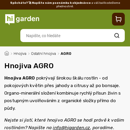
Spěcháte? 🚀 Napište nám poznámku k objednávce
a váš balík odešleme
přednostně.
Kontakty
Prodejna
Blog
Doprava
Vrácení/reklamace
Ka
Hledat
/
Hnojiva
/
Ostatní hnojiva
/
AGRO
Hnojiva AGRO
Hnojiva AGRO
pokrývají širokou škálu rostlin - od
pokojových květin přes jahody a citrusy až po bonsaje.
Organo-minerální složení kombinuje rychlý přísun živin s
postupným uvolňováním z organické složky přímo do
půdy.
Nejste si jistí, které hnojivo AGRO se hodí právě k vašim
rostlinám? Napište na
info@higarden.cz
, poradíme.