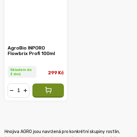
AgroBio INPORO
Flowbrix Profi 100ml
Skladem do
299 Kč
3 dnů
−
+
Hnojiva AGRO jsou navržená pro konkrétní skupiny rostlin,