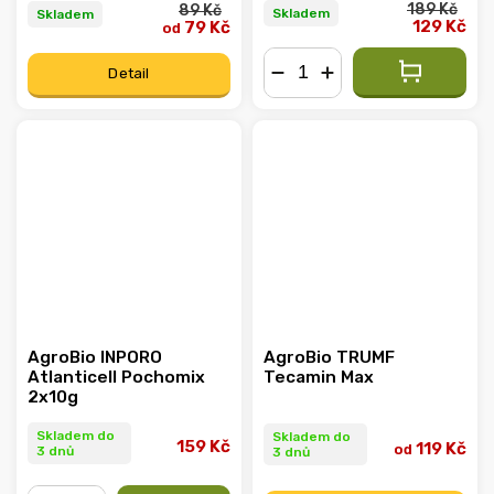
189 Kč
89 Kč
Skladem
Skladem
129 Kč
79 Kč
od
Detail
−
+
AgroBio INPORO
AgroBio TRUMF
Atlanticell Pochomix
Tecamin Max
2x10g
Skladem do
Skladem do
159 Kč
119 Kč
od
3 dnů
3 dnů