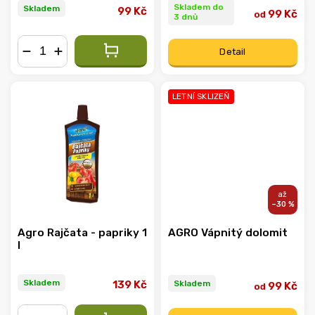
Skladem do
Skladem
99 Kč
99 Kč
od
3 dnů
Detail
−
+
LETNÍ SKLIZEŇ
–30 %
Agro Rajčata - papriky 1
AGRO Vápnitý dolomit
l
Skladem
Skladem
139 Kč
99 Kč
od