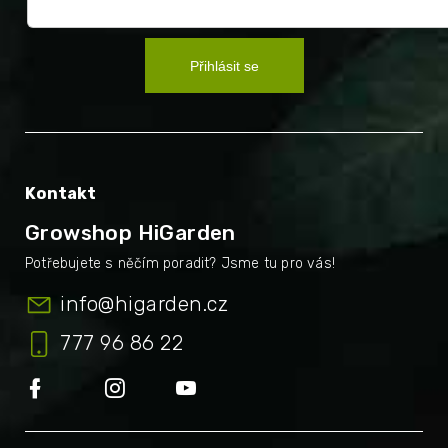
Přihlásit se
Kontakt
Growshop HiGarden
info
@
higarden.cz
777 96 86 22