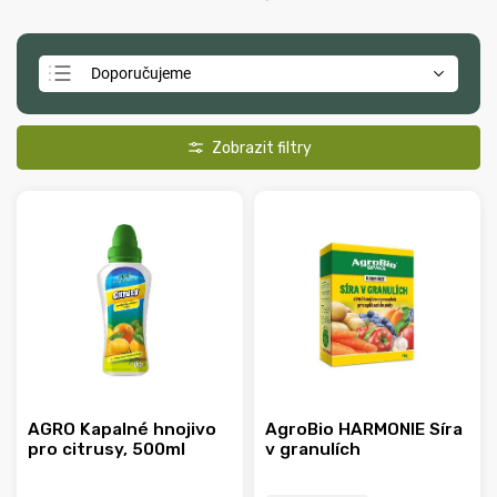
Doporučujeme
Nejlevnější
Nejdražší
Nejprodávanější
Abecedně
AGRO Kapalné hnojivo
AgroBio HARMONIE Síra
pro citrusy, 500ml
v granulích