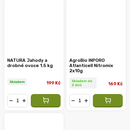
NATURA Jahody a
AgroBio INPORO
drobné ovoce 1.5 kg
Atlanticell Nitromix
2x10g
Skladem do
Skladem
199 Kč
169 Kč
3 dnů
−
+
−
+