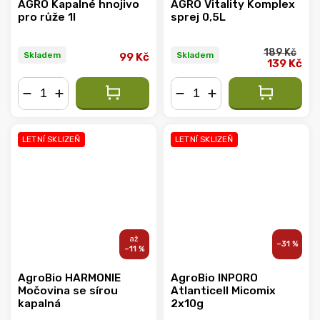
AGRO Kapalné hnojivo
AGRO Vitality Komplex
pro růže 1l
sprej 0,5L
189 Kč
Skladem
Skladem
99 Kč
139 Kč
−
+
−
+
LETNÍ SKLIZEŇ
LETNÍ SKLIZEŇ
–31 %
–11 %
AgroBio HARMONIE
AgroBio INPORO
Močovina se sírou
Atlanticell Micomix
kapalná
2x10g