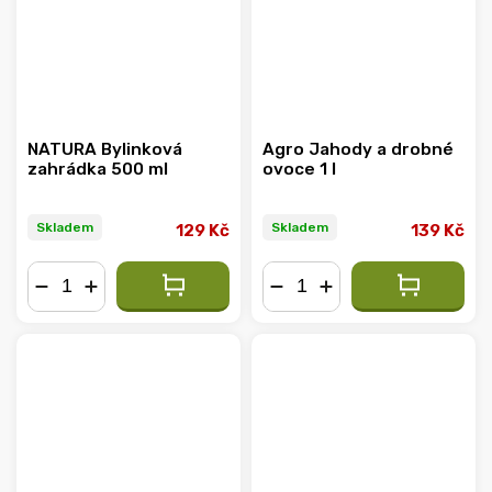
NATURA Bylinková
Agro Jahody a drobné
zahrádka 500 ml
ovoce 1 l
Skladem
Skladem
129 Kč
139 Kč
−
+
−
+