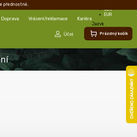
e přednostně.
CZK
EUR
Doprava
Vrácení/reklamace
Kariéra
Jazyk
Čeština
Prázdný košík
Čeština
Slovenčina