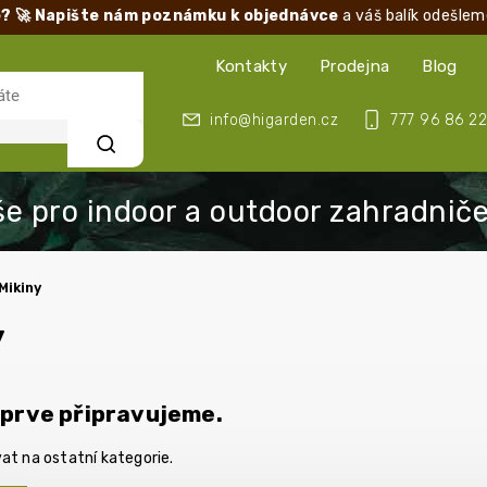
? 🚀 Napište nám poznámku k objednávce
a váš balík odešlem
Kontakty
Prodejna
Blog
info@higarden.cz
777 96 86 22
Hledat
Mikiny
y
prve připravujeme.
at na ostatní kategorie.