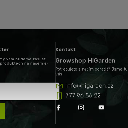
tter
Kontakt
a my vám budeme zasílat
Growshop HiGarden
 produktech na našem e-
info
@
higarden.cz
777 96 86 22