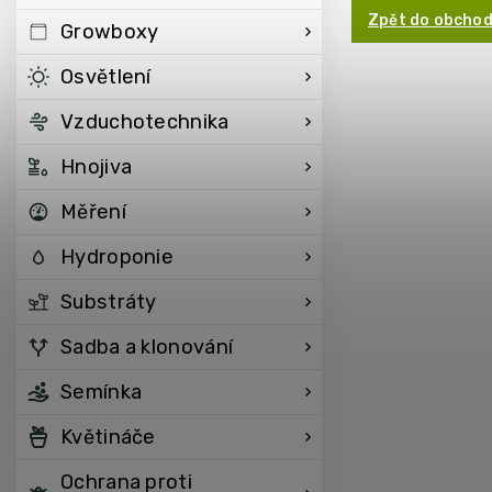
Zpět do obcho
Growboxy
Osvětlení
Vzduchotechnika
Hnojiva
Měření
Hydroponie
Substráty
Sadba a klonování
Semínka
Květináče
Ochrana proti