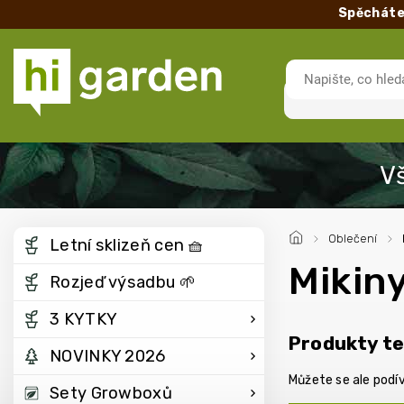
Spěcháte
/
Oblečení
/
Letní sklizeň cen 🧺
Mikin
Rozjeď výsadbu 🌱
3 KYTKY
Produkty te
NOVINKY 2026
Můžete se ale podív
Sety Growboxů