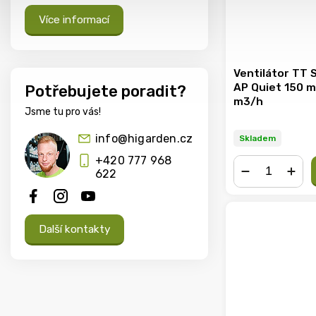
Více informací
Ventilátor TT 
AP Quiet 150 
Potřebujete poradit?
m3/h
Jsme tu pro vás!
info@higarden.cz
Skladem
+420 777 968
622
−
+
Další kontakty