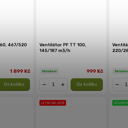
160, 467/520
Ventilátor PF TT 100,
Ventilá
145/187 m3/h
220/2
1 899 Kč
999 Kč
Skladem
Sklade
Do košíku
Do košíku
−
+
−
LETNÍ SKLIZEŇ
NOVINK