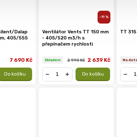
–11 %
Silent/Dalap
Ventilátor Vents TT 150 mm
TT 31
mm, 405/555
- 405/520 m3/h s
přepínačem rychlosti
7 690 Kč
2 639 Kč
2 990 Kč
Skladem
Na dot
Do košíku
Do košíku
−
+
−