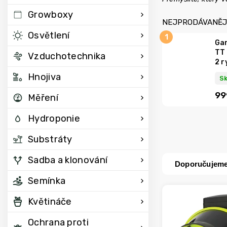
Growboxy
NEJPRODÁVANĚJ
Osvětlení
Ga
TT
Vzduchotechnika
2 r
Hnojiva
S
99
Měření
Hydroponie
Substráty
Sadba a klonování
Doporučujem
Semínka
Květináče
Ochrana proti