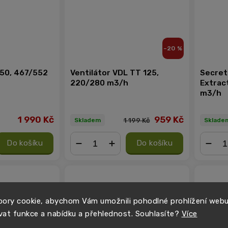
–20 %
150, 467/552
Ventilátor VDL TT 125,
Secret
220/280 m3/h
Extract
m3/h
1 990 Kč
959 Kč
1 199 Kč
Skladem
Sklade
Do košíku
Do košíku
−
+
−
ory cookie, abychom Vám umožnili pohodlné prohlížení web
vat funkce a nabídku a přehlednost. Souhlasíte?
Více