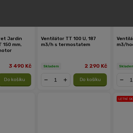
ret Jardin
Ventilátor TT 100 U, 187
Ventilá
T 150 mm,
m3/h s termostatem
m3/ho
motor
3 490 Kč
2 290 Kč
Skladem
Sklade
Do košíku
Do košíku
−
+
−
LETNÍ S