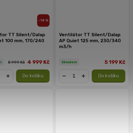
–16 %
átor TT Silent/Dalap
Ventilátor TT Silent/Dalap
et 100 mm, 170/240
AP Quiet 125 mm, 230/340
m3/h
4 999 Kč
5 199 Kč
5 999 Kč
m
Skladem
Do košíku
Do košíku
+
−
+