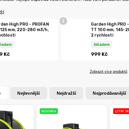
ŠÍ
rden High PRO - PROFAN
Garden High PRO 
 125 mm, 220-280 m3/h,
TT 100 mm, 145-2
ychlosti
2 rychlosti
kladem
Skladem
9 Kč
999 Kč
Zobrazit více produktů
e
Nejlevnější
Nejdražší
Nejprodávanější
NOVINKA
LETNÍ S