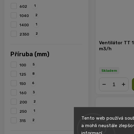
1
602
2
1040
1
1400
2
2350
Ventilátor TT 
m3/h
Příruba (mm)
5
100
Skladem
8
125
6
150
3
160
−
+
2
200
1
250
Tento web používá soub
2
315
a mohli neustále zlepšo
informací