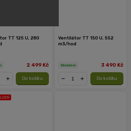
tor TT 125 U, 280
Ventilátor TT 150 U, 552
d
m3/hod
2 499 Kč
3 490 Kč
m
Skladem
Do košíku
Do košíku
+
−
+
KLIZEŇ