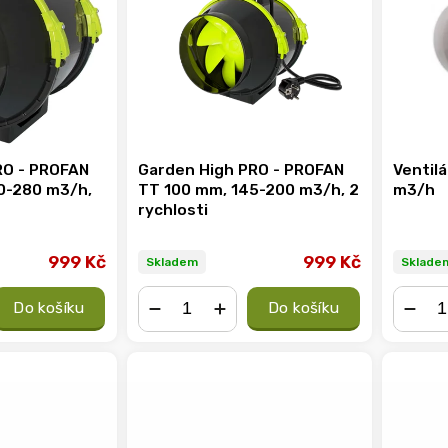
RO - PROFAN
Garden High PRO - PROFAN
Ventil
0-280 m3/h,
TT 100 mm, 145-200 m3/h, 2
m3/h
rychlosti
999 Kč
999 Kč
Skladem
Sklade
Do košíku
Do košíku
−
+
−