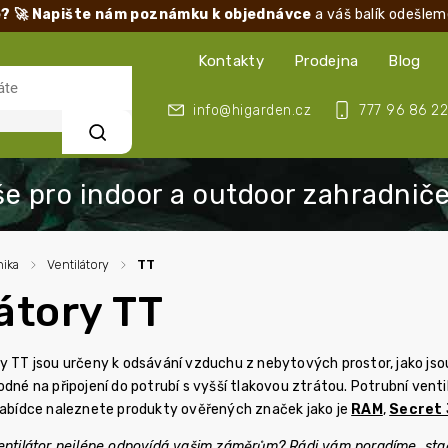
? 🚀 Napište nám poznámku k objednávce
a váš balík odešlem
Kontakty
Prodejna
Blog
info@higarden.cz
777 96 86 22
Hledat
ika
/
Ventilátory
/
TT
átory TT
y TT jsou určeny k odsávání vzduchu z nebytových prostor, jako jsou 
odné na připojení do potrubí s vyšší tlakovou ztrátou. Potrubní ven
 nabídce naleznete produkty ověřených značek jako je
RAM
,
Secret 
ventilátor nejlépe odpovídá vašim záměrům? Rádi vám poradíme, sta