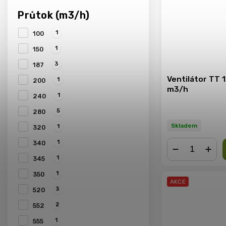
Průtok (m3/h)
1
100
1
150
3
187
Ventilátor TT 
1
200
m3/h
1
240
5
280
Skladem
1
320
1
340
1
345
−
+
1
350
AKCE
3
520
2
552
1
555