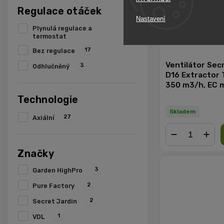
Regulace otáček
Nastavení
Plynulá regulace a
8
termostat
17
Bez regulace
Ventilátor Sec
3
Odhlučněný
D16 Extractor 
350 m3/h, EC 
Technologie
Skladem
27
Axiální
−
+
Značky
3
Garden HighPro
2
Pure Factory
2
Secret Jardin
1
VDL