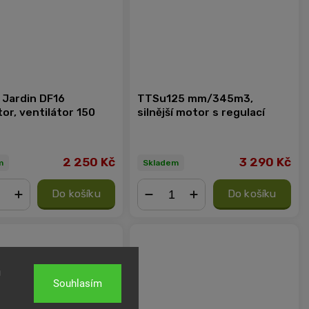
 Jardin DF16
TTSu125 mm/345m3,
or, ventilátor 150
silnější motor s regulací
2 250 Kč
3 290 Kč
m
Skladem
Do košíku
Do košíku
+
−
+
u
Souhlasím