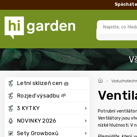
Spěcháte
/
Vzduchotechn
Letní sklizeň cen 🧺
Ventil
Rozjeď výsadbu 🌱
3 KYTKY
Potrubní ventilátor
Ventilátory jsou vh
NOVINKY 2026
nízké hlučnosti. V
Sety Growboxů
Přemýšlíte, který 