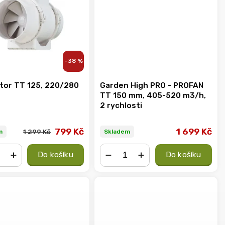
–38 %
átor TT 125, 220/280
Garden High PRO - PROFAN
TT 150 mm, 405-520 m3/h,
2 rychlosti
799 Kč
1 699 Kč
1 299 Kč
m
Skladem
Do košíku
Do košíku
+
−
+