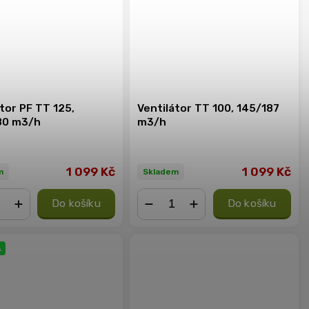
tor PF TT 125,
Ventilátor TT 100, 145/187
80 m3/h
m3/h
1 099 Kč
1 099 Kč
m
Skladem
Do košíku
Do košíku
+
−
+
A