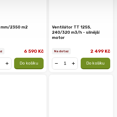
5 mm/2350 m2
Ventilátor TT 125S,
240/320 m3/h - silnější
motor
6 590 Kč
2 499 Kč
az
Na dotaz
Do košíku
Do košíku
+
−
+