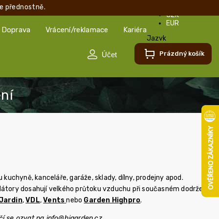
e přednostně.
CZK
EUR
Doprava
Vrácení/reklamace
Kariéra
Jazyk
Čeština
Prázdný košík
Čeština
Slovenčina
kuchyně, kanceláře, garáže, sklady, dílny, prodejny apod.
tilátory dosahují velkého průtoku vzduchu při současném dodržení
Jardin
,
VDL
,
Vents
nebo
Garden Highpro
.
čí se ozvat na
info@higarden.cz
.