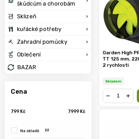
škůdcům a chorobám
Sklizeň
kuřácké potřeby
Zahradní pomůcky
Garden High P
Oblečení
TT 125 mm, 22
2 rychlosti
BAZAR
Skladem
Cena
−
+
799
Kč
7999
Kč
22
Na skladě