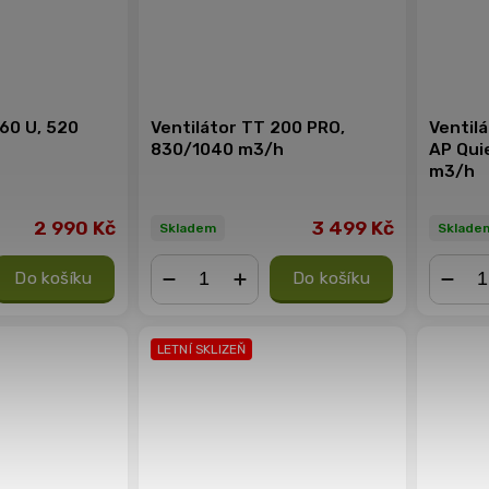
160 U, 520
Ventilátor TT 200 PRO,
Ventil
830/1040 m3/h
AP Qui
m3/h
2 990 Kč
3 499 Kč
Skladem
Sklade
Do košíku
Do košíku
−
+
−
LETNÍ SKLIZEŇ