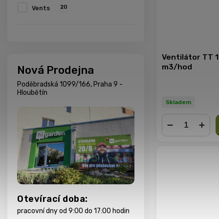
20
Vents
Ventilátor TT 
m3/hod
Nová Prodejna
Poděbradská 1099/166, Praha 9 -
Hloubětín
Skladem
−
+
Otevírací doba:
pracovní dny od 9:00 do 17:00 hodin