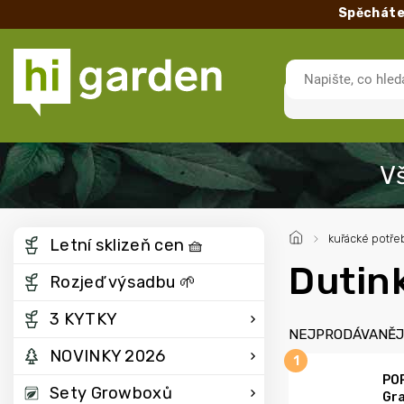
Spěcháte
/
kuřácké potře
Letní sklizeň cen 🧺
Dutin
Rozjeď výsadbu 🌱
3 KYTKY
NEJPRODÁVANĚJ
NOVINKY 2026
POP
Sety Growboxů
Gra