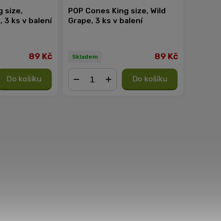
 size,
POP Cones King size, Wild
 3 ks v balení
Grape, 3 ks v balení
89 Kč
89 Kč
Skladem
Do košíku
Do košíku
−
+