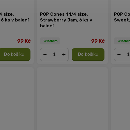
4 size,
POP Cones 1 1/4 size,
POP Co
6 ks v balení
Strawberry Jam, 6 ks v
Sweet, 
balení
99 Kč
99 Kč
Skladem
Sklade
Do košíku
Do košíku
−
+
−