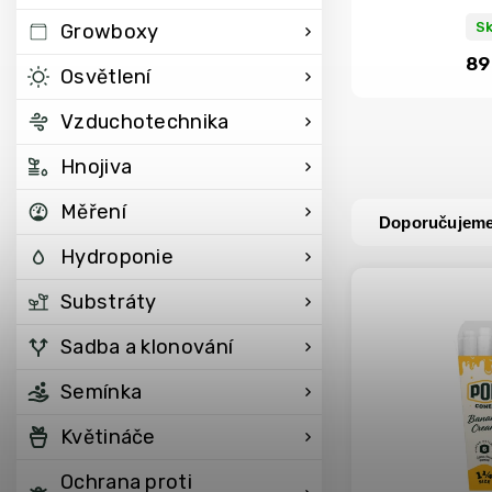
S
Growboxy
89
Osvětlení
Vzduchotechnika
Hnojiva
Měření
Doporučujem
Hydroponie
Substráty
Sadba a klonování
Semínka
Květináče
Ochrana proti