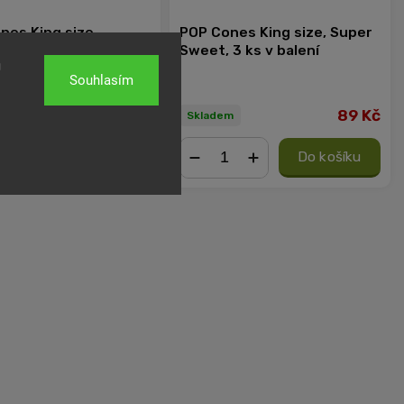
nes King size,
POP Cones King size, Super
erry Jam, 3 ks v
Sweet, 3 ks v balení
u
Souhlasím
89 Kč
89 Kč
m
Skladem
Do košíku
Do košíku
+
−
+