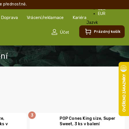
e přednostně.
CZK
EUR
Doprava
Vrácení/reklamace
Kariéra
Jazyk
Čeština
Prázdný košík
Čeština
Slovenčina
ze,
POP Cones King size, Super
ks v
Sweet, 3 ks v balení