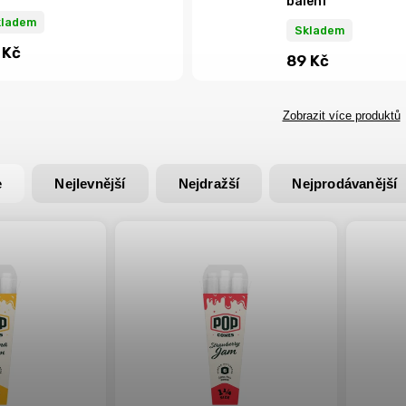
balení
kladem
Skladem
 Kč
89 Kč
Zobrazit více produktů
e
Nejlevnější
Nejdražší
Nejprodávanější