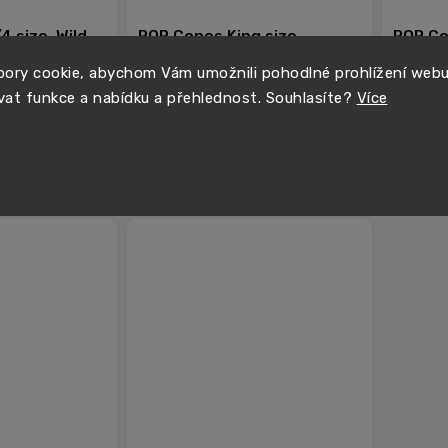
4 size, Wild
POP Cones King size,
POP Co
Banana Cream, 3 ks v balení
Strawb
ory cookie, abychom Vám umožnili pohodlné prohlížení web
balení
vat funkce a nabídku a přehlednost. Souhlasíte?
Více
99 Kč
89 Kč
Skladem
Sklade
Do košíku
Do košíku
−
+
−