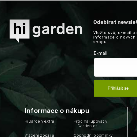
Odebírat newsle
Vložte svůj e-mail 
informace o nových
shopu.
E-mail
Přihlásit se
Informace o nákupu
HiGarden eXtra
Proč nakupovat v
HiGarden.cz
Vrácení zboží a
Obchodní podmínky