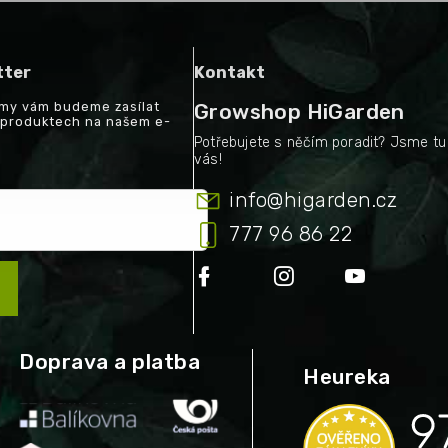
tter
Kontakt
a my vám budeme zasílat
Growshop HiGarden
 produktech na našem e-
info
@
higarden.cz
777 96 86 22
Doprava a platba
Heureka