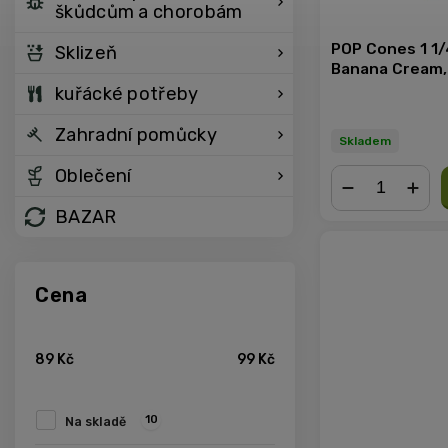
škůdcům a chorobám
POP Cones 1 1/
Sklizeň
Banana Cream, 
kuřácké potřeby
Zahradní pomůcky
Skladem
Oblečení
BAZAR
−
+
Cena
89
Kč
99
Kč
10
Na skladě