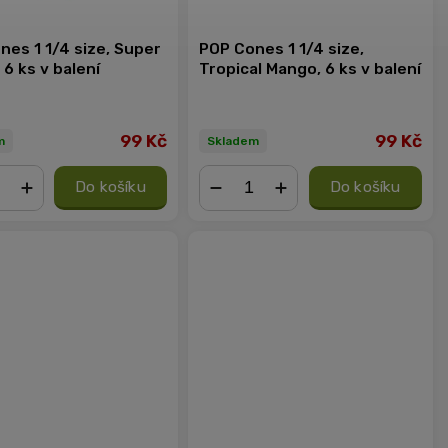
nes 1 1/4 size, Super
POP Cones 1 1/4 size,
6 ks v balení
Tropical Mango, 6 ks v balení
99 Kč
99 Kč
m
Skladem
Do košíku
Do košíku
+
−
+