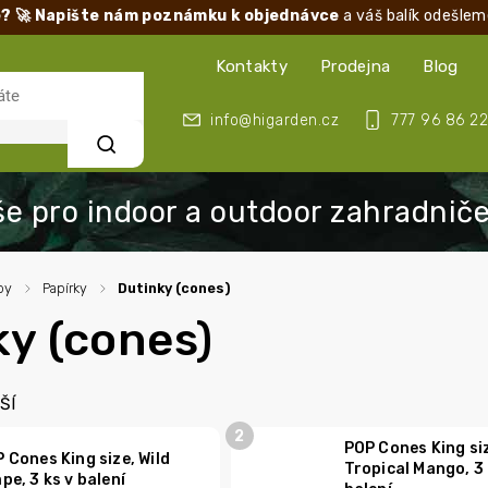
? 🚀 Napište nám poznámku k objednávce
a váš balík odešlem
Kontakty
Prodejna
Blog
info@higarden.cz
777 96 86 22
Hledat
by
/
Papírky
/
Dutinky (cones)
ky (cones)
ŠÍ
POP Cones King si
 Cones King size, Wild
Tropical Mango, 3 
pe, 3 ks v balení