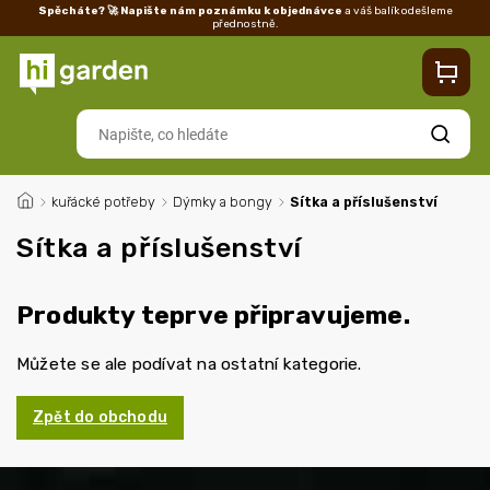
Spěcháte? 🚀 Napište nám poznámku k objednávce
a váš balík odešleme
přednostně.
Kontakty
Prodejna
Blog
Doprava
Vrácení/reklamace
Ka
Hledat
/
kuřácké potřeby
/
Dýmky a bongy
/
Sítka a příslušenství
Sítka a příslušenství
Produkty teprve připravujeme.
Můžete se ale podívat na ostatní kategorie.
Zpět do obchodu